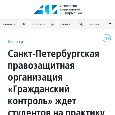
Перейти
к
содержанию
новости
сервисы
поиск
меню
18+
Новости
Санкт-Петербургская
правозащитная
организация
«Гражданский
контроль» ждет
студентов на практику