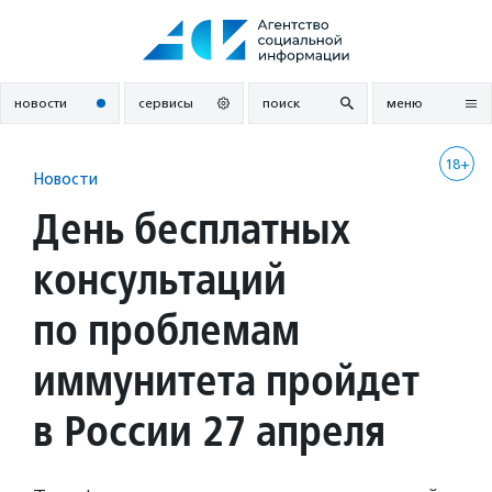
Перейти
к
содержанию
новости
сервисы
поиск
меню
18+
Новости
День бесплатных
консультаций
по проблемам
иммунитета пройдет
в России 27 апреля