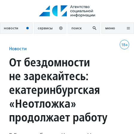
Перейти
к
содержанию
новости
сервисы
поиск
меню
18+
Новости
От бездомности
не зарекайтесь:
екатеринбургская
«Неотложка»
продолжает работу