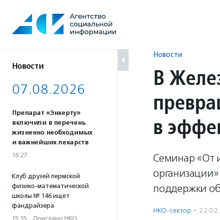
Перейти
к
содержанию
Новости
Новости
В Желе
07.08.2026
превра
Препарат «Энхерту»
в эффе
включили в перечень
жизненно необходимых
и важнейших лекарств
16:27
Семинар «От 
организации»
Клуб друзей пермской
физико-математической
поддержки об
школы № 146 ищет
фандрайзера
НКО-сектор
·
22.02
15:35
·
Прислано НКО