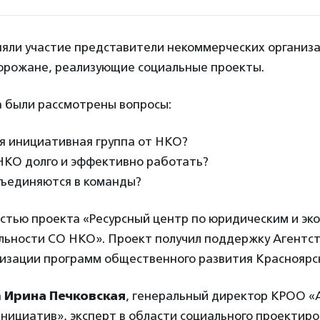
няли участие представители некоммерческих организа
орожане, реализующие социальные проекты.
а были рассмотрены вопросы:
ся инициативная группа от НКО?
 НКО долго и эффективно работать?
бъединяются в команды?
астью проекта «Ресурсный центр по юридическим и эк
льности СО НКО». Проект получил поддержку Агентс
изации программ общественного развития Красноярск
а
Ирина Печковская
, генеральный директор КРОО «
нициатив», эксперт в области социального проектиро