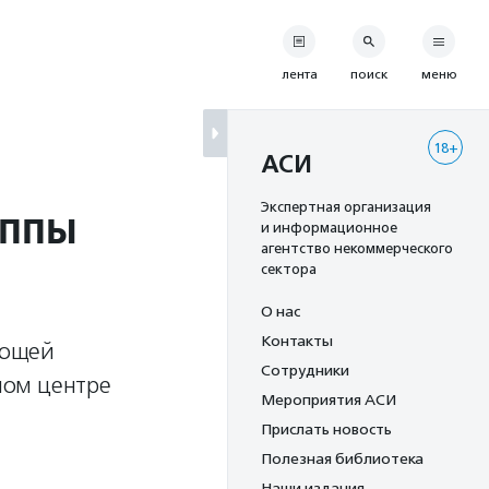
лента
поиск
меню
18+
АСИ
уппы
Экспертная организация
и информационное
агентство некоммерческого
сектора
О нас
Контакты
ающей
Сотрудники
ном центре
Мероприятия АСИ
Прислать новость
Полезная библиотека
Наши издания