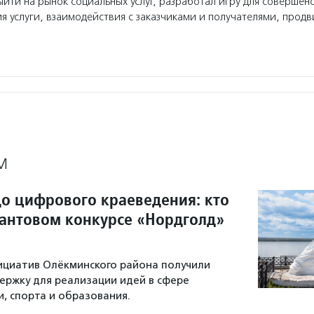
ыйти на рынок социальных услуг, разработал игру для совершен
я услуги, взаимодействия с заказчиками и получателями, прод
М
до цифрового краеведения: кто
рантовом конкурсе «Нордголд»
ициатив Олёкминского района получили
ржку для реализации идей в сфере
и, спорта и образования.