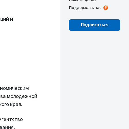
Поддержать нас
ций и
Подписаться
ономическим
тва молодежной
ого края.
Агентство
вания,