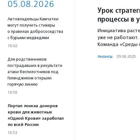
05.08.2026
Урок стратег
процессы в 
Автовладельцы Камчатки
могут получить стикеры
Инициатива расте
о правилах добрососедства
уже не работают.
с бурыми медведями
Команда «Среды 
18:02
Анонсы
·
09.06.2025
·
Для родственников
пострадавших в результате
атаки беспилотников под
Геленджиком открыли
горячую линию
16:58
Портал поиска доноров
крови для животных
«Одной Крови» заработал
по всей России
16:53