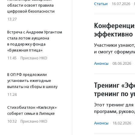
Статьи
·
16.07.2026
·
области освоят правила
цифровой безопасности
13:27
Конференция
эффективно 
Встреча с Андреем Ургантом
стала лотом аукциона
в поддержку фонда
Участники узнают,
«Бумажная птица»
и смогут сформул
11:45
·
Прислано НКО
Анонсы
·
08.06.2026
·
В ОП РФ предложили
установить ежегодные
Тренинг «Эф
выплаты на сборы в школу
тренинг по 
11:24
Этот тренинг для
Стихобиатлон «Км/вслух»
программ, руково
соберет семьи в Липецке
10:32
·
Прислано НКО
Анонсы
·
18.02.2026
·