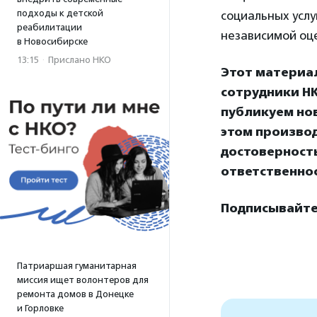
подходы к детской
социальных услу
реабилитации
независимой оце
в Новосибирске
13:15
·
Прислано НКО
Этот материа
сотрудники НК
публикуем нов
этом произво
достоверност
ответственнос
Подписывайтес
Патриаршая гуманитарная
миссия ищет волонтеров для
ремонта домов в Донецке
и Горловке