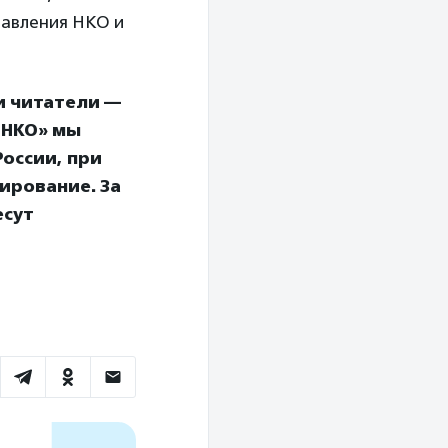
правления НКО и
и читатели —
 НКО» мы
оссии, при
ирование. За
есут