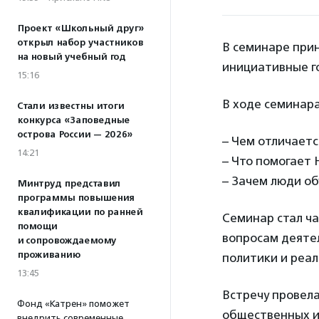
Проект «Школьный друг»
открыл набор участников
В семинаре при
на новый учебный год
инициативные г
15:16
В ходе семинар
Стали известны итоги
конкурса «Заповедные
острова России — 2026»
– Чем отличает
14:21
– Что помогает
– Зачем люди о
Минтруд представил
программы повышения
квалификации по ранней
Семинар стал ч
помощи
вопросам деяте
и сопровождаемому
проживанию
политики и реал
13:45
Встречу провел
Фонд «Катрен» поможет
общественных и
внедрить современные