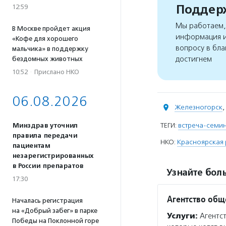
Поддерж
12:59
Мы работаем, 
В Москве пройдет акция
информация и
«Кофе для хорошего
вопросу в бла
мальчика» в поддержку
достигнем
бездомных животных
10:52
·
Прислано НКО
06.08.2026
Железногорск
,
ТЕГИ:
встреча-семи
Минздрав уточнил
правила передачи
НКО:
Красноярская 
пациентам
незарегистрированных
в России препаратов
Узнайте боль
17:30
Агентство общ
Началась регистрация
на «Добрый забег» в парке
Услуги:
Агентст
Победы на Поклонной горе