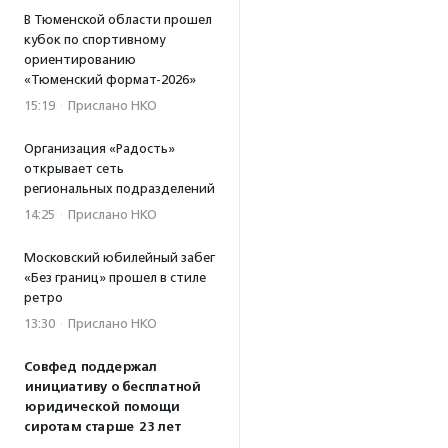
В Тюменской области прошел
кубок по спортивному
ориентированию
«Тюменский формат-2026»
15:19
·
Прислано НКО
Организация «Радость»
открывает сеть
региональных подразделений
14:25
·
Прислано НКО
Московский юбилейный забег
«Без границ» прошел в стиле
ретро
13:30
·
Прислано НКО
Совфед поддержал
инициативу о бесплатной
юридической помощи
сиротам старше 23 лет