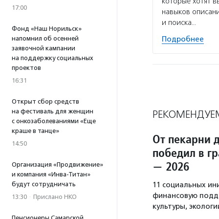
которые хотят в
17:00
навыков описани
и поиска…
Фонд «Наш Норильск»
напомнил об осенней
Подробнее
заявочной кампании
на поддержку социальных
проектов
16:31
Открыт сбор средств
на фестиваль для женщин
РЕКОМЕНДУЕ
с онкозаболеваниями «Еще
краше в танце»
От пекарни 
14:50
победил в г
— 2026
Организация «Продвижение»
и компания «Инва-Титан»
будут сотрудничать
11 социальных ин
финансовую подде
13:30
·
Прислано НКО
культуры, экологи
Пенсионеры Самарской