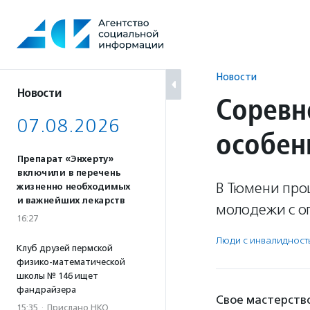
Перейти
к
содержанию
Новости
Новости
Соревн
07.08.2026
особен
Препарат «Энхерту»
включили в перечень
В Тюмени про
жизненно необходимых
и важнейших лекарств
молодежи с о
16:27
Люди с инвалидност
Клуб друзей пермской
физико-математической
школы № 146 ищет
фандрайзера
Свое мастерство
15:35
·
Прислано НКО