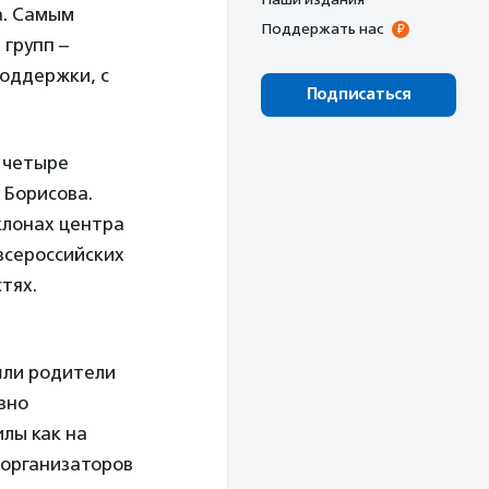
а. Самым
Поддержать нас
 групп –
поддержки, с
Подписаться
 четыре
 Борисова.
клонах центра
всероссийских
стях.
ышли родители
вно
лы как на
 организаторов