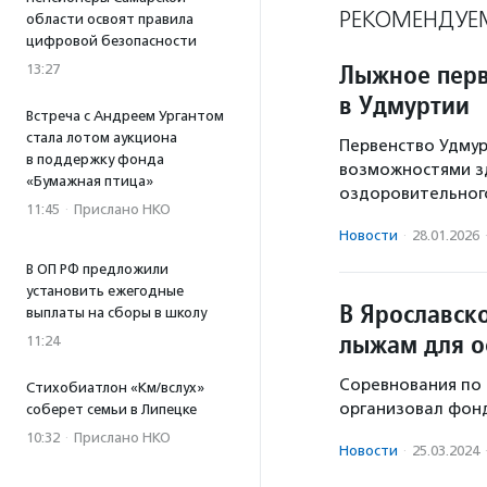
РЕКОМЕНДУЕ
области освоят правила
цифровой безопасности
Лыжное перв
13:27
в Удмуртии
Встреча с Андреем Ургантом
стала лотом аукциона
Первенство Удмур
в поддержку фонда
возможностями зд
«Бумажная птица»
оздоровительного
11:45
·
Прислано НКО
Новости
·
28.01.2026
В ОП РФ предложили
установить ежегодные
В Ярославск
выплаты на сборы в школу
лыжам для о
11:24
Соревнования по 
Стихобиатлон «Км/вслух»
организовал фонд
соберет семьи в Липецке
10:32
·
Прислано НКО
Новости
·
25.03.2024