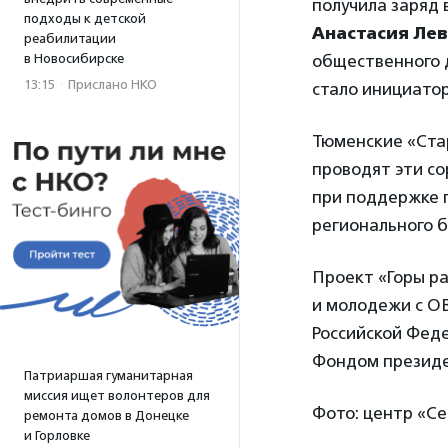
получила заряд 
подходы к детской
Анастасия Ле
реабилитации
в Новосибирске
общественного 
13:15
·
Прислано НКО
стало инициато
Тюменские «Ста
проводят эти со
при поддержке п
регионального б
Проект «Горы р
и молодежи с О
Российской Фед
Фондом президе
Патриаршая гуманитарная
миссия ищет волонтеров для
Фото: центр «Се
ремонта домов в Донецке
и Горловке