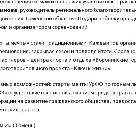
вдохновения от мам и пап наших участников», – расск
винова
, руководитель регионального благотворитель
движения Тюменской области «Подари ребенку праздн
ром и организатором соревнований.
рты мечты» стали традиционными. Каждый год орган
ревнования, закрывая сезон и подводя итоги. Соревн
артнеров – центра спорта и отдыха «Воронинские го
лаготворительного проекта «Ключ к жизни».
авных возможностей: старты мечты УрФО по горным л
ВЗ» осуществляется с
использованием средств гранта
ерации на развитие гражданского общества, предост
нтских грантов
.
мья» (Тюмень)