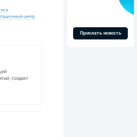
ти и
итационный центр
Прислать новость
щей
тий, создает