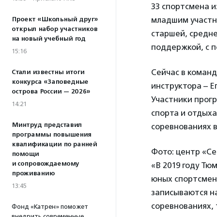
33 спортсмена и
младшим участни
Проект «Школьный друг»
открыл набор участников
старшей, средне
на новый учебный год
поддержкой, с 
15:16
Сейчас в коман
Стали известны итоги
конкурса «Заповедные
инструктора – Е
острова России — 2026»
Участники прогр
14:21
спорта и отдыха
Минтруд представил
соревнованиях в
программы повышения
квалификации по ранней
Фото: центр «Се
помощи
и сопровождаемому
«В 2019 году Тю
проживанию
юных спортсмен
13:45
записываются на
соревнованиях, 
Фонд «Катрен» поможет
внедрить современные