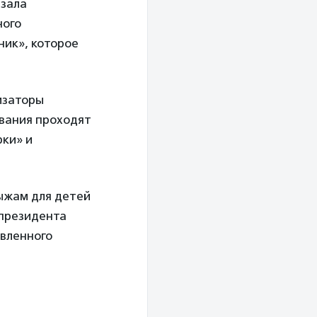
азала
ного
ик», которое
изаторы
ования проходят
рки» и
ыжам для детей
 президента
авленного