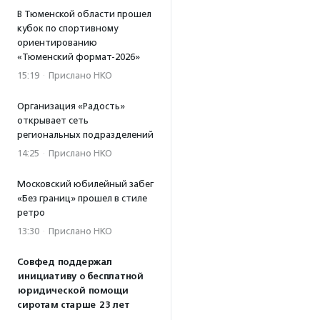
В Тюменской области прошел
кубок по спортивному
ориентированию
«Тюменский формат-2026»
15:19
·
Прислано НКО
Организация «Радость»
открывает сеть
региональных подразделений
14:25
·
Прислано НКО
Московский юбилейный забег
«Без границ» прошел в стиле
ретро
13:30
·
Прислано НКО
Совфед поддержал
инициативу о бесплатной
юридической помощи
сиротам старше 23 лет