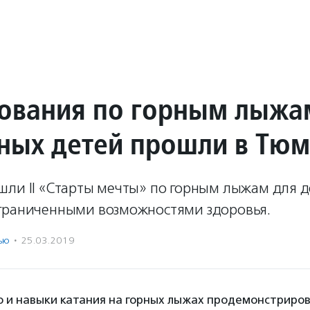
ования по горным лыжа
ных детей прошли в Тю
шли II «Старты мечты» по горным лыжам для д
граниченными возможностями здоровья.
ью
·
25.03.2019
 и навыки катания на горных лыжах продемонстриров