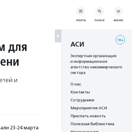
лента
поиск
меню
18+
м для
АСИ
мени
Экспертная организация
и информационное
агентство некоммерческого
сектора
етей и
О нас
Контакты
Сотрудники
Мероприятия АСИ
Прислать новость
Полезная библиотека
али 23-24 марта
Наши издания