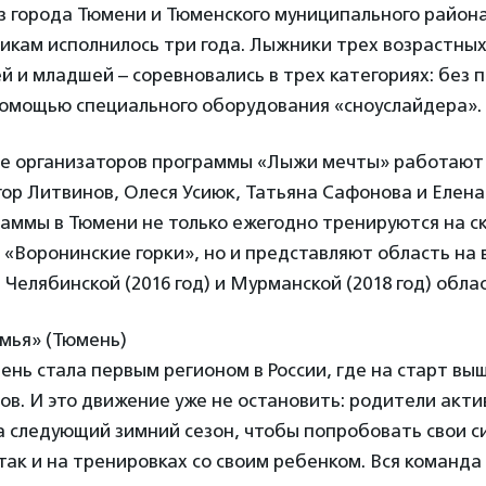
з города Тюмени и Тюменского муниципального район
кам исполнилось три года. Лыжники трех возрастных
й и младшей – соревновались в трех категориях: без 
помощью специального оборудования «сноуслайдера».
де организаторов программы «Лыжи мечты» работают
гор Литвинов, Олеся Усиюк, Татьяна Сафонова и Елена
аммы в Тюмени не только ежегодно тренируются на с
 «Воронинские горки», но и представляют область на 
 Челябинской (2016 год) и Мурманской (2018 год) обла
мья» (Тюмень)
мень стала первым регионом в России, где на старт в
ов.
И это движение уже не остановить: родители акти
 следующий зимний сезон, чтобы попробовать свои си
так и на тренировках со своим ребенком. Вся команда