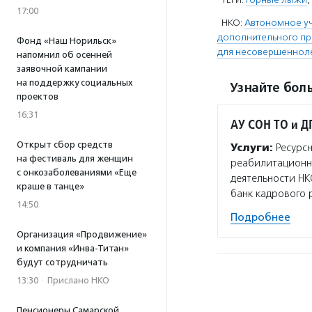
17:00
НКО:
Автономное у
дополнительного п
Фонд «Наш Норильск»
для несовершенноле
напомнил об осенней
заявочной кампании
на поддержку социальных
Узнайте боль
проектов
16:31
АУ СОН ТО и Д
Открыт сбор средств
Услуги:
Ресурсн
на фестиваль для женщин
реабилитационно
с онкозаболеваниями «Еще
деятельности НК
краше в танце»
банк кадрового 
14:50
Подробнее
Организация «Продвижение»
и компания «Инва-Титан»
будут сотрудничать
13:30
·
Прислано НКО
Пенсионеры Самарской