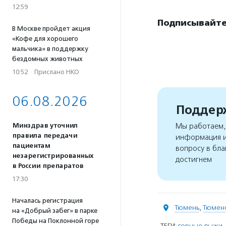
12:59
Подписывайтес
В Москве пройдет акция
«Кофе для хорошего
мальчика» в поддержку
бездомных животных
10:52
·
Прислано НКО
06.08.2026
Поддерж
Минздрав уточнил
Мы работаем, 
правила передачи
информация и
пациентам
вопросу в бла
незарегистрированных
достигнем
в России препаратов
17:30
Началась регистрация
Тюмень
,
Тюменс
на «Добрый забег» в парке
Победы на Поклонной горе
ТЕГИ:
горные лыжи
,