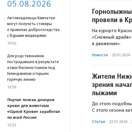
05.08.2026
Горнолыжный
провели в К
Автовладельцы Камчатки
могут получить стикеры
о правилах добрососедства
На курорте Красн
с бурыми медведями
«Снежный драйв»
18:02
в движении».
Новости
·
29.01.2024
Для родственников
пострадавших в результате
атаки беспилотников под
Геленджиком открыли
Жители Нижн
горячую линию
зрения нача
16:58
лыжами
Портал поиска доноров
До этого подобны
крови для животных
С этого сезона ка
«Одной Крови» заработал
по всей России
Статьи
·
22.01.2024
·
16:53