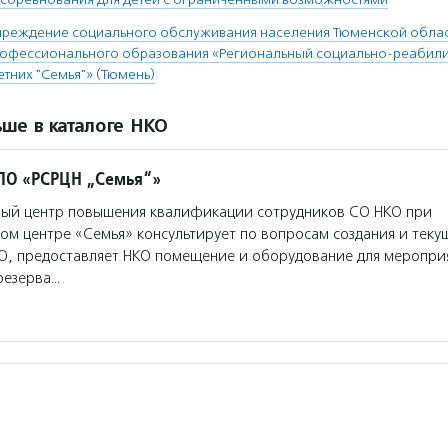
чреждение социального обслуживания населения Тюменской облас
рофессионального образования «Региональный социально-реабил
тних "Семья"» (Тюмень)
ше в каталоге НКО
ПО «РСРЦН „Семья“»
ый центр повышения квалификации сотрудников СО НКО при
м центре «Семья» консультирует по вопросам создания и теку
О, предоставляет НКО помещение и оборудование для мероприя
резерва…