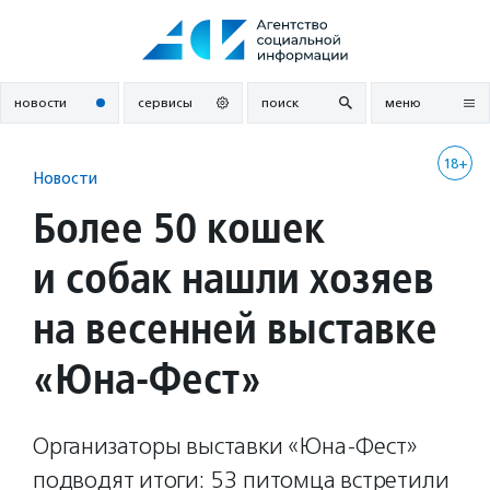
Перейти
к
содержанию
новости
сервисы
поиск
меню
18+
Новости
Более 50 кошек
и собак нашли хозяев
на весенней выставке
«Юна-Фест»
Организаторы выставки «Юна-Фест»
подводят итоги: 53 питомца встретили