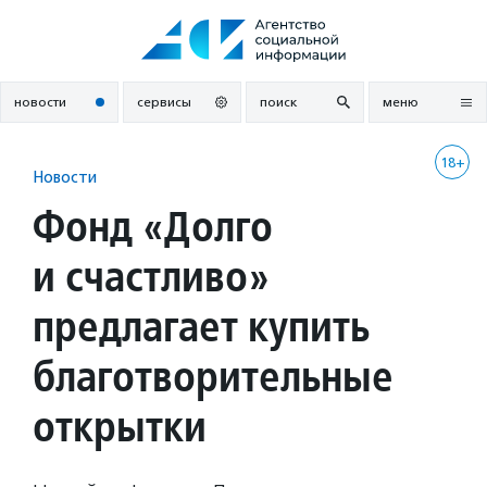
Перейти
к
содержанию
новости
сервисы
поиск
меню
18+
Новости
Фонд «Долго
и счастливо»
предлагает купить
благотворительные
открытки