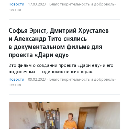
Новости
·
17.03.2023
·
Благотвори­тель­ность и доброволь­
чест­во
Софья Эрнст, Дмитрий Хрусталев
и Александр Тито снялись
в документальном фильме для
проекта «Дари еду»
Это фильм о создании проекта «Дари еду» и его
подопечных — одиноких пенсионерах.
Новости
·
09.02.2023
·
Благотвори­тель­ность и доброволь­
чест­во