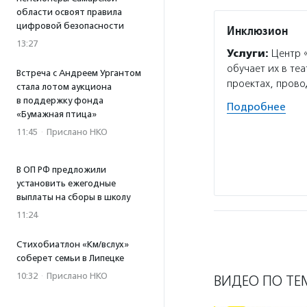
области освоят правила
цифровой безопасности
Инклюзион
13:27
Услуги:
Центр «
обучает их в те
Встреча с Андреем Ургантом
проектах, прово
стала лотом аукциона
в поддержку фонда
Подробнее
«Бумажная птица»
11:45
·
Прислано НКО
В ОП РФ предложили
установить ежегодные
выплаты на сборы в школу
11:24
Стихобиатлон «Км/вслух»
соберет семьи в Липецке
10:32
·
Прислано НКО
ВИДЕО ПО ТЕ