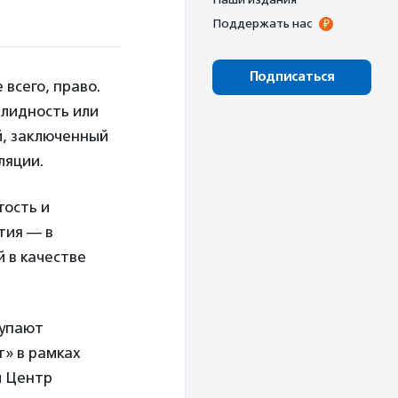
Поддержать нас
Подписаться
 всего, право.
алидность или
й, заключенный
ляции.
тость и
тия — в
 в качестве
тупают
т» в рамках
и Центр