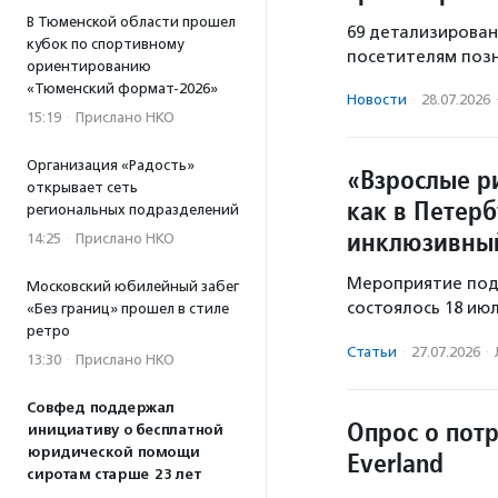
В Тюменской области прошел
69 детализирован
кубок по спортивному
посетителям позн
ориентированию
«Тюменский формат-2026»
Новости
·
28.07.2026
15:19
·
Прислано НКО
Организация «Радость»
«Взрослые ри
открывает сеть
как в Петер
региональных подразделений
инклюзивный
14:25
·
Прислано НКО
Мероприятие под
Московский юбилейный забег
состоялось 18 ию
«Без границ» прошел в стиле
ретро
Статьи
·
27.07.2026
·
13:30
·
Прислано НКО
Совфед поддержал
Опрос о пот
инициативу о бесплатной
юридической помощи
Everland
сиротам старше 23 лет