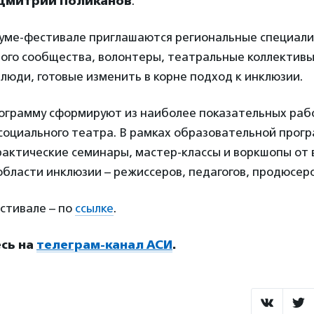
Дмитрий Поликанов
.
руме-фестивале приглашаются региональные специали
ого сообщества, волонтеры, театральные коллективы
юди, готовые изменить в корне подход к инклюзии.
ограмму сформируют из наиболее показательных рабо
социального театра. В рамках образовательной прог
рактические семинары, мастер-классы и воркшопы от
области инклюзии – режиссеров, педагогов, продюсеро
стивале – по
ссылке
.
сь на
телеграм-канал АСИ
.