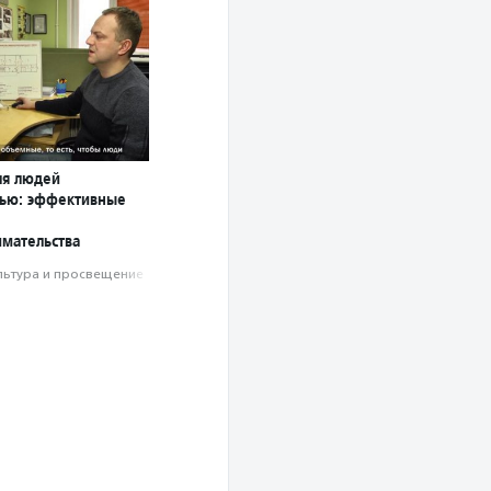
ля людей
тью: эффективные
мательства
льтура и просвещение