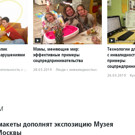
олик
Мамы, меняющие мир:
Технологии д
 нарушениями
эффективные примеры
с инвалиднос
соцпредпринимательства
примеры
соцпредприни
­тель­ность и доброволь­чест­во
28.03.2019
·
Люди с инвалидностью
26.03.2019
·
Ку
М
макеты дополнят экспозицию Музея
Москвы