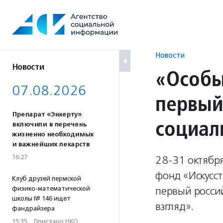
Перейти
к
содержанию
Новости
Новости
«Особы
07.08.2026
первый
Препарат «Энхерту»
социал
включили в перечень
жизненно необходимых
и важнейших лекарств
16:27
28-31 октябр
фонд «Искусст
Клуб друзей пермской
физико-математической
первый росси
школы № 146 ищет
взгляд».
фандрайзера
15:35
·
Прислано НКО