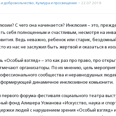
ь и доброволь­чест­во
,
Культура и просвещение
·
22.07.2019
люзии? С чего она начинается? Инклюзия – это, прежде
ть себя полноценным и счастливым, несмотря на инв
вития. Ведь неважно, ребенок или старик, бездомны
кто из нас не заслужил быть жертвой и оказаться в изо
 «Особый взгляд» – это как раз про право, про откры
отмечают организаторы. По их мнению, цель мероприя
офессионального сообщества и неравнодушных людей
 формирующей динамичное инклюзивное комьюнити.
 первого форума-фестиваля социального театра выс
ый фонд Алишера Усманова «Искусство, наука и спор
ержки людей с нарушением зрения «Особый взгляд» 