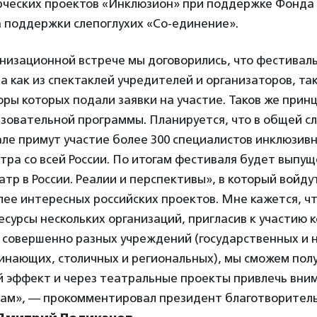
рческих проектов «Инклюзион» при поддержке Фонда
а поддержки слепоглухих «Со-единение».
анизационной встрече мы договорились, что фестивал
а как из спектаклей учредителей и организаторов, так
оры которых подали заявки на участие. Таков же прин
зовательной программы. Планируется, что в общей с
е примут участие более 300 специалистов инклюзивн
тра со всей России. По итогам фестиваля будет выпу
тр в России. Реалии и перспективы», в который войду
ее интересных российских проектов. Мне кажется, ч
ресурсы нескольких организаций, пригласив к участию 
 совершенно разных учреждений (государственных и 
чинающих, столичных и региональных), мы сможем пол
й эффект и через театральные проекты привлечь вни
ам», — прокомментировал президент благотворител