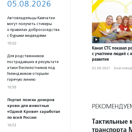
05.08.2026
Автовладельцы Камчатки
могут получить стикеры
о правилах добрососедства
с бурыми медведями
18:02
Канал СТС показал р
с участием людей с
Для родственников
развития
пострадавших в результате
атаки беспилотников под
02.08.2021
·
Благотвори
Геленджиком открыли
горячую линию
16:58
Портал поиска доноров
РЕКОМЕНДУЕ
крови для животных
«Одной Крови» заработал
по всей России
Тактильные 
16:53
транспорта 