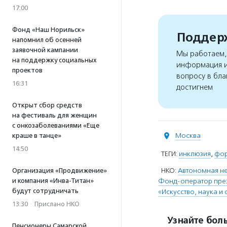
17:00
Фонд «Наш Норильск»
Поддерж
напомнил об осенней
заявочной кампании
Мы работаем, 
на поддержку социальных
информация и
проектов
вопросу в бла
16:31
достигнем
Открыт сбор средств
на фестиваль для женщин
с онкозаболеваниями «Еще
Москва
краше в танце»
14:50
ТЕГИ:
инклюзия
,
фор
НКО:
Автономная не
Организация «Продвижение»
и компания «Инва-Титан»
Фонд-оператор през
будут сотрудничать
«Искусство, наука и 
13:30
·
Прислано НКО
Узнайте боль
Пенсионеры Самарской