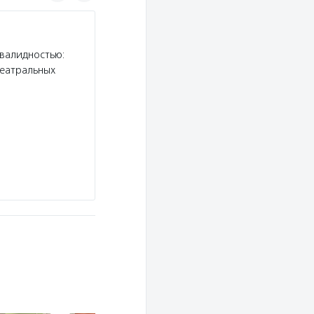
Фонд президентских грантов
валидностью:
Услуги:
Фонд президентских грантов проводи
театральных
регионов (в целях софинансирования расходов
потенциальным заявителям пройти базовый ку
Подробнее