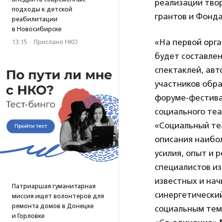
реализации тво
подходы к детской
грантов и Фонд
реабилитации
в Новосибирске
«На первой орг
13:15
·
Прислано НКО
будет составлен
спектаклей, авт
участников обра
форуме-фестивал
социального теа
«Социальный теа
описания наибол
усилия, опыт и 
специалистов из
известных и на
Патриаршая гуманитарная
синергетически
миссия ищет волонтеров для
ремонта домов в Донецке
социальным тем
и Горловке