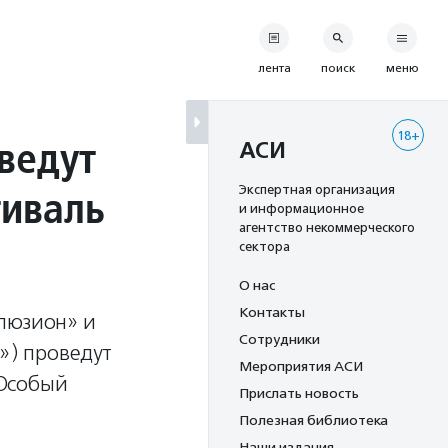
лента
поиск
меню
18+
ведут
АСИ
иваль
Экспертная организация
и информационное
агентство некоммерческого
сектора
О нас
Контакты
люзион» и
Сотрудники
») проведут
Мероприятия АСИ
«Особый
Прислать новость
Полезная библиотека
Наши издания