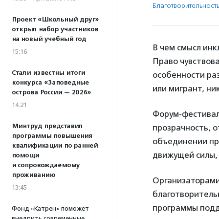
Благотвори­тель­ност
Проект «Школьный друг»
открыл набор участников
на новый учебный год
В чем смысл инк
15:16
Право чувствова
Стали известны итоги
особенности раз
конкурса «Заповедные
или мигрант, ни
острова России — 2026»
14:21
Форум-фестиваль
Минтруд представил
прозрачность, 
программы повышения
объединении пр
квалификации по ранней
движущей силы,
помощи
и сопровождаемому
проживанию
Организаторами
13:45
благотворительн
программы подд
Фонд «Катрен» поможет
внедрить современные