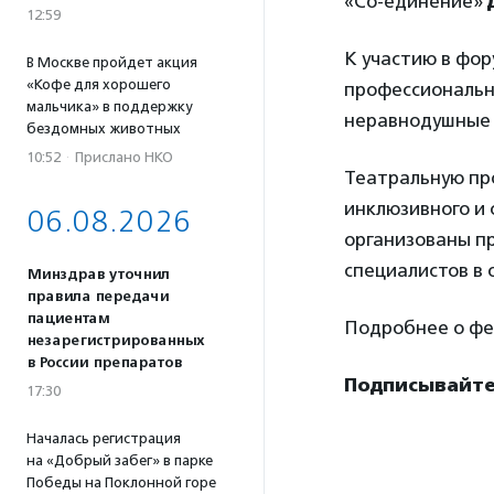
«Со-единение»
12:59
К участию в фо
В Москве пройдет акция
«Кофе для хорошего
профессиональн
мальчика» в поддержку
неравнодушные л
бездомных животных
10:52
·
Прислано НКО
Театральную пр
инклюзивного и 
06.08.2026
организованы п
специалистов в 
Минздрав уточнил
правила передачи
пациентам
Подробнее о фе
незарегистрированных
в России препаратов
Подписывайте
17:30
Началась регистрация
на «Добрый забег» в парке
Победы на Поклонной горе