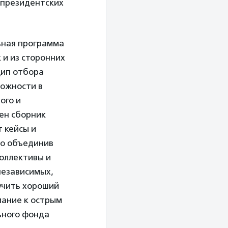
 президентских
ьная программа
 и из сторонних
цип отбора
ложности в
ого и
щен сборник
т кейсы и
то объединив
коллективы и
независимых,
учить хороший
мание к острым
ьного фонда