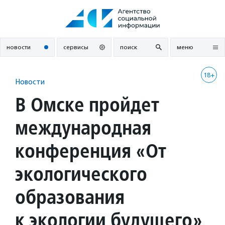
Перейти
к
содержанию
новости
сервисы
поиск
меню
18+
Новости
В Омске пройдет
международная
конференция «От
экологического
образования
к экологии будущего»