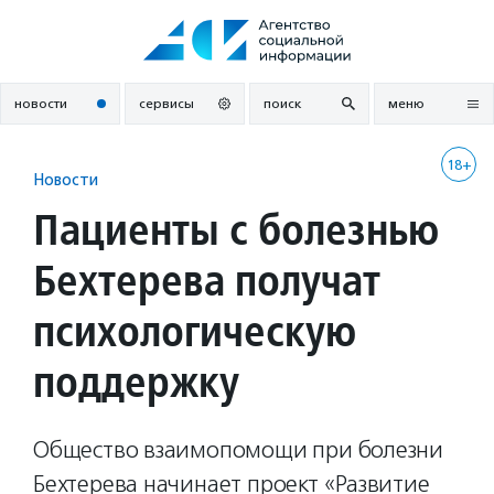
Перейти
к
содержанию
новости
сервисы
поиск
меню
18+
Новости
Пациенты с болезнью
Бехтерева получат
психологическую
поддержку
Общество взаимопомощи при болезни
Бехтерева начинает проект «Развитие