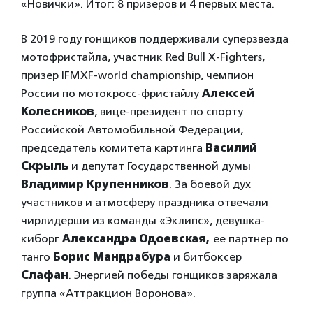
«Новички». Итог: 8 призеров и 4 первых места.
В 2019 году гонщиков поддерживали суперзвезда
мотофристайла, участник Red Bull X-Fighters,
призер IFMXF-world championship,
чемпион
России по мотокросс-фристайлу
Алексей
Колесников
, вице-президент по спорту
Российской Автомобильной Федерации,
председатель комитета картинга
Василий
Скрыль
и
депутат Государственной думы
Владимир
Крупенников
. За боевой дух
участников и атмосферу праздника отвечали
чирлидерши из команды «Эклипс», девушка-
киборг
Александра Одоевская,
ее партнер по
танго
Борис Мандрабура
и битбоксер
Слафан
. Энергией победы гонщиков заряжала
группа «Аттракцион Воронова».