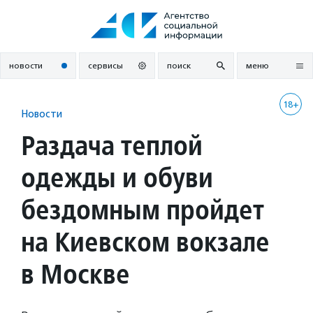
Перейти
к
содержанию
новости
сервисы
поиск
меню
18+
Новости
Раздача теплой
одежды и обуви
бездомным пройдет
на Киевском вокзале
в Москве