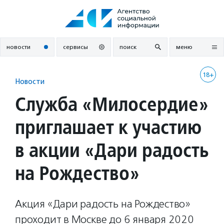
Перейти
к
содержанию
новости
сервисы
поиск
меню
18+
Новости
Служба «Милосердие»
приглашает к участию
в акции «Дари радость
на Рождество»
Акция «Дари радость на Рождество»
проходит в Москве до 6 января 2020