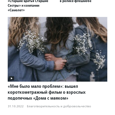
«Старшие Братья Старшие
в ролике-флешмобе
Сестры» и компании
«Самолет»
«Мне было мало проблем»: вышел
короткометражный фильм о взрослых
подопечных «Дома с маяком»
31.10.2022
·
Благотвори­тель­ность и доброволь­чест­во