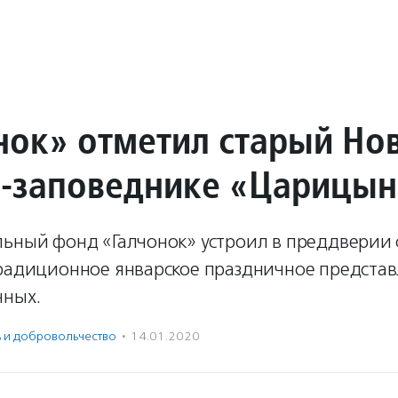
нок» отметил старый Но
е-заповеднике «Царицы
льный фонд «Галчонок» устроил в преддверии 
традиционное январское праздничное предста
чных.
ь и доброволь­чест­во
·
14.01.2020