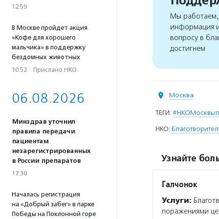
Поддерж
12:59
Мы работаем, 
информация и
В Москве пройдет акция
вопросу в бла
«Кофе для хорошего
мальчика» в поддержку
достигнем
бездомных животных
10:52
·
Прислано НКО
06.08.2026
Москва
ТЕГИ:
#НКОМосквы
Минздрав уточнил
НКО:
Благотворител
правила передачи
пациентам
незарегистрированных
Узнайте боль
в России препаратов
17:30
Галчонок
Началась регистрация
Услуги:
Благотв
на «Добрый забег» в парке
поражениями цен
Победы на Поклонной горе