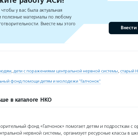
ите работу АСИ!
чтобы у вас была актуальная
 полезные материалы по любому
готворительности. Вместе мы этого
Внести
людям
,
дети с поражениями центральной нервной системы
,
старый 
ьный фонд помощи детям и молодежи "Галчонок"
ше в каталоге НКО
орительный фонд «Галчонок» помогает детям и подросткам с о
тральной нервной системы, организует ресурсные классы в шко