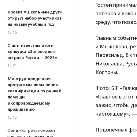
Гостей принима
Проект «Школьный друг»
актеров и воло
открыл набор участников
среду, что позв
на новый учебный год
15:16
Главным событи
Стали известны итоги
и Мышелова, ре
конкурса «Заповедные
Пересильд. В сп
острова России — 2026»
Николаева, Руст
14:21
Колтоны.
Минтруд представил
программы повышения
Фото: БФ «Галчо
квалификации по ранней
«Главное в этот
помощи
и сопровождаемому
важно, чтобы де
проживанию
настоящему», 
13:45
Подопечных фон
Фонд «Катрен» поможет
внедрить современные