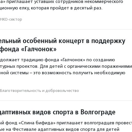
а» приглашает уставших сотрудников некоммерческого
ционную елку, которая пройдет в десятый раз.
НКО-сектор
ельный особенный концерт в поддержку
фонда «Галчонок»
должает традицию фонда «Галчонок» по созданию
турных проектов. Для детей с органическими поражениями
ной системы – это возможность получить необходимую
Благотвори­тель­ность и доброволь­чест­во
даптивных видов спорта в Волгограде
ый фонд «Спина бифида» приглашает волгоградцев провес
е на Фестивале адаптивных видов спорта для детей