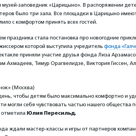
л музей-заповедник «Царицыно». В распоряжении дете
нтеров было три зала. Все площадки в Царицыно имею
олило с комфортом принять всех гостей.
ем праздника стала постановка про новогодние при
жиссером которой выступила учредитель
фонда «Галч
ектакле приняли участие друзья фонда Лиза Арзамасо
ам Ахмадеев, Тимур Орагвелидзе, Виктория Гиссен, Ал
нок» (Москва)
 день, чтобы детям было максимально комфортно и уд
ти могли себя чувствовать частью нашего общества п
— отметила
Юлия Пересильд.
да ждали мастер-классы и игры от партнеров
компан