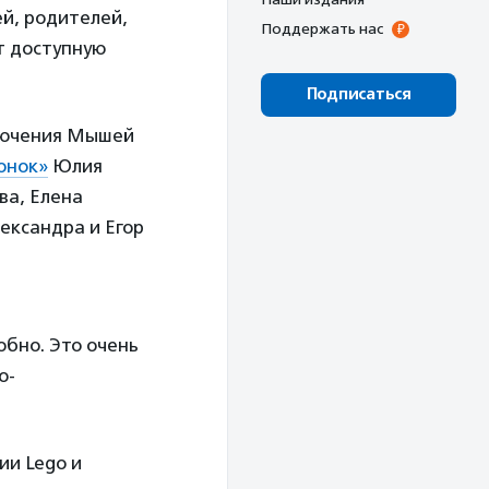
й, родителей,
Поддержать нас
т доступную
Подписаться
ключения Мышей
онок»
Юлия
ва, Елена
ександра и Егор
обно. Это очень
о-
ии Lego
и