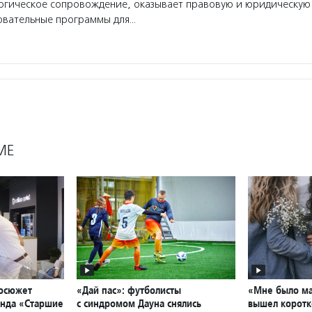
гогическое сопровождение, оказывает правовую и юридическую
овательные программы для…
МЕ
еосюжет
«Дай пас»: футболисты
«Мне было ма
онда «Старшие
с синдромом Дауна снялись
вышел корот