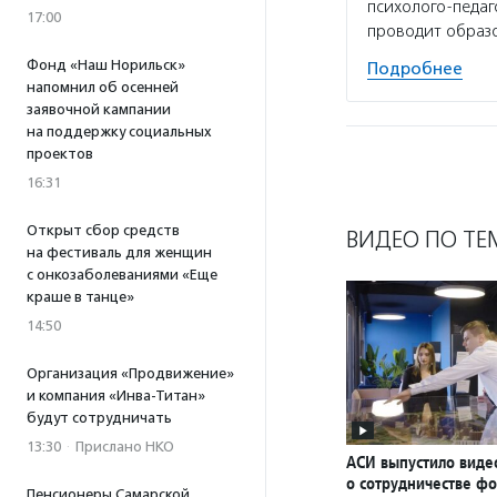
психолого-педа
17:00
проводит образ
Фонд «Наш Норильск»
Подробнее
напомнил об осенней
заявочной кампании
на поддержку социальных
проектов
16:31
Открыт сбор средств
ВИДЕО ПО ТЕ
на фестиваль для женщин
с онкозаболеваниями «Еще
краше в танце»
14:50
Организация «Продвижение»
и компания «Инва-Титан»
будут сотрудничать
13:30
·
Прислано НКО
АСИ выпустило вид
о сотрудничестве ф
Пенсионеры Самарской