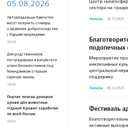
Центр «Благосфер
05.08.2026
сектора на тради
Автовладельцы Камчатки
Анонсы
·
26.12.2025
·
могут получить стикеры
о правилах добрососедства
с бурыми медведями
Благотворит
18:02
подопечных 
Для родственников
Мероприятие про
пострадавших в результате
инклюзивных куль
атаки беспилотников под
центральной нерв
Геленджиком открыли
поддержку.
горячую линию
16:58
Анонсы
·
08.12.2025
·
Портал поиска доноров
крови для животных
Фестиваль а
«Одной Крови» заработал
по всей России
Благотворительн
16:53
активные выходны