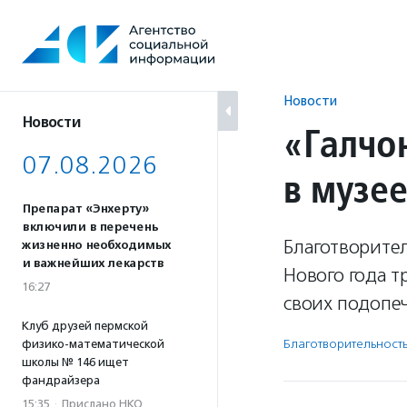
Перейти
к
содержанию
Новости
Новости
«Галчо
07.08.2026
в музе
Препарат «Энхерту»
включили в перечень
Благотворите
жизненно необходимых
и важнейших лекарств
Нового года 
16:27
своих подопе
Клуб друзей пермской
Благотвори­тель­ност
физико-математической
школы № 146 ищет
фандрайзера
15:35
·
Прислано НКО