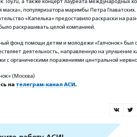
к Toy.ru
, а также концерт лауреата международных ко
я маска», популяризатора маримбы Петра Главатских
ательство «Капелька»
предоставило раскраски на раз
было раскрашивать целой компанией.
ный фонд помощи детям и молодежи «Галчонок» был с
ествляет деятельность, направленную на улучшение 
жи с органическими поражениями центральной нервно
нок» (Москва)
сь на
телеграм-канал АСИ
.