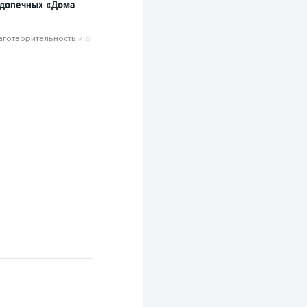
одопечных «Дома
аготвори­тель­ность и доброволь­чест­во
о