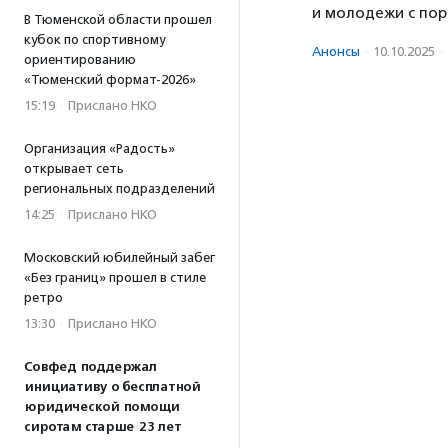
и молодежи с по
В Тюменской области прошел
кубок по спортивному
Анонсы
·
10.10.2025
·
ориентированию
«Тюменский формат-2026»
15:19
·
Прислано НКО
Организация «Радость»
открывает сеть
региональных подразделений
14:25
·
Прислано НКО
Московский юбилейный забег
«Без границ» прошел в стиле
ретро
13:30
·
Прислано НКО
Совфед поддержал
инициативу о бесплатной
юридической помощи
сиротам старше 23 лет