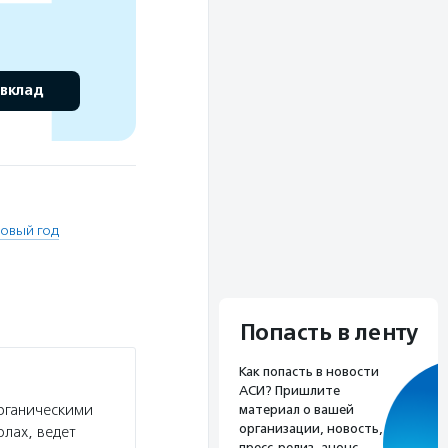
 вклад
Новый год
Попасть в ленту
Как попасть в новости
АСИ? Пришлите
рганическими
материал о вашей
организации, новость,
лах, ведет
пресс-релиз, анонс