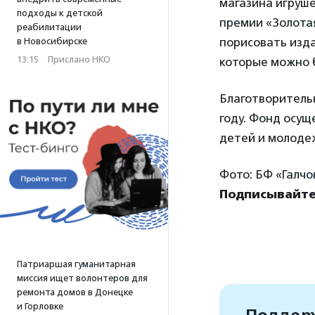
магазина игруше
подходы к детской
премии «Золота
реабилитации
порисовать
изд
в Новосибирске
13:15
·
Прислано НКО
которые можно 
Благотворитель
году. Фонд осущ
детей и молоде
Фото: БФ «Галчо
Подписывайте
Патриаршая гуманитарная
миссия ищет волонтеров для
ремонта домов в Донецке
и Горловке