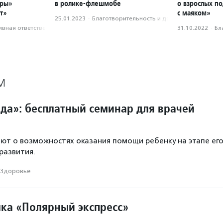
тры»
в ролике-флешмобе
о взрослых п
т»
с маяком»
25.01.2023
·
Благотвори­тель­ность и доброволь­чест­во
вная ответственность
31.10.2022
·
Бл
М
да»: бесплатный семинар для врачей
ют о возможностях оказания помощи ребенку на этапе ег
развития.
Здоровье
лка «Полярный экспресс»