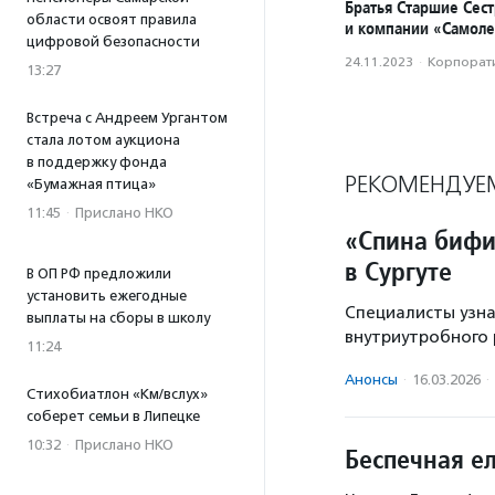
Братья Старшие Сес
области освоят правила
и компании «Самоле
цифровой безопасности
24.11.2023
·
Корпорати
13:27
Встреча с Андреем Ургантом
стала лотом аукциона
в поддержку фонда
РЕКОМЕНДУЕ
«Бумажная птица»
11:45
·
Прислано НКО
«Спина бифи
в Сургуте
В ОП РФ предложили
установить ежегодные
Специалисты узна
выплаты на сборы в школу
внутриутробного 
11:24
Анонсы
·
16.03.2026
·
Стихобиатлон «Км/вслух»
соберет семьи в Липецке
10:32
·
Прислано НКО
Беспечная е