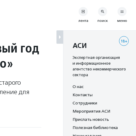
лента
поиск
меню
18+
вый год
АСИ
но»
Экспертная организация
и информационное
агентство некоммерческого
сектора
старого
О нас
вление для
Контакты
Сотрудники
Мероприятия АСИ
Прислать новость
Полезная библиотека
Наши издания