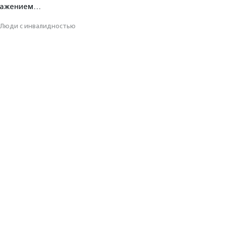
ражением…
Люди с инвалидностью