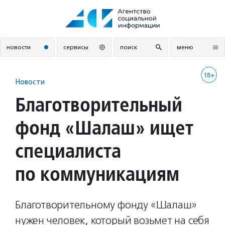
Перейти
к
содержанию
новости
сервисы
поиск
меню
18+
Новости
Благотворительный
фонд «Шалаш» ищет
специалиста
по коммуникациям
Благотворительному фонду «Шалаш»
нужен человек, который возьмет на себя