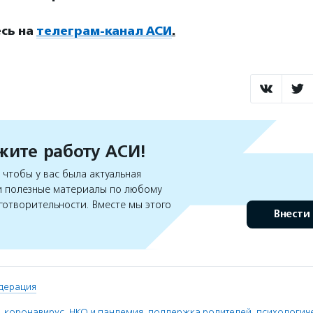
сь на
телеграм-канал АСИ
.
ите работу АСИ!
чтобы у вас была актуальная
 полезные материалы по любому
готворительности. Вместе мы этого
Внести
дерация
,
коронавирус
,
НКО и пандемия
,
поддержка родителей
,
психологич