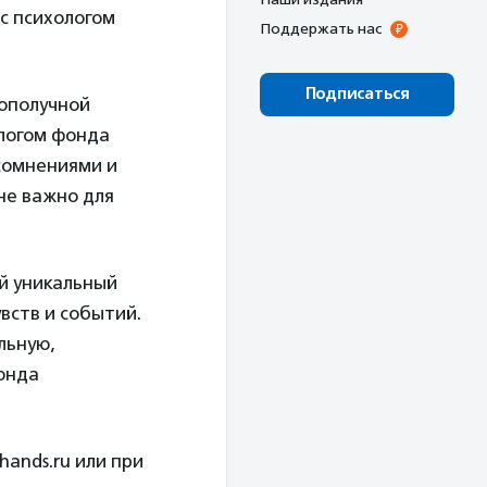
с психологом
Поддержать нас
Подписаться
ополучной
логом фонда
сомнениями и
не важно для
ой уникальный
вств и событий.
льную,
онда
hands.ru
или при