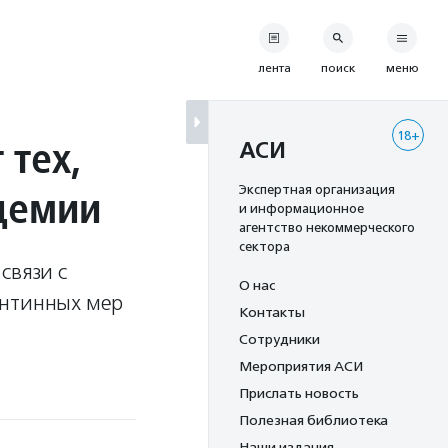
лента
поиск
меню
18+
 тех,
АСИ
ндемии
Экспертная организация
и информационное
агентство некоммерческого
сектора
связи с
О нас
антинных мер
Контакты
Сотрудники
Мероприятия АСИ
Прислать новость
Полезная библиотека
Наши издания