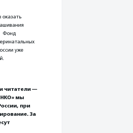
 оказать
нашивания
. Фонд
перинатальных
России уже
й.
и читатели —
 НКО» мы
оссии, при
ирование. За
есут