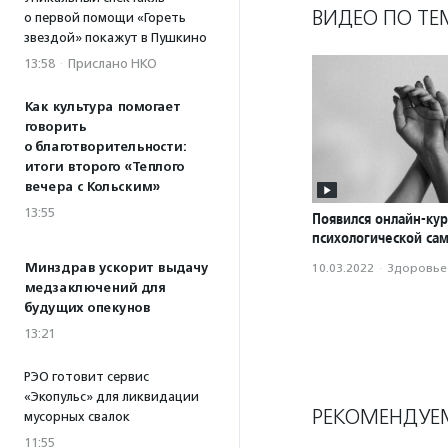
ВИДЕО ПО ТЕ
о первой помощи «Гореть
звездой» покажут в Пушкино
13:58
·
Прислано НКО
Как культура помогает
говорить
о благотворительности:
итоги второго «Теплого
вечера с Кольским»
13:55
Появился онлайн-кур
психологической с
Минздрав ускорит выдачу
10.03.2022
·
Здоровье
медзаключений для
будущих опекунов
13:21
РЭО готовит сервис
«Экопульс» для ликвидации
РЕКОМЕНДУЕ
мусорных свалок
11:55