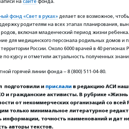
записи на
сайте
фонда.
ный фонд «Свет в руках»
делает все возможное, чтобы
ддержку родителям на всех этапах планирования, вы
 родов, включая младенческий период жизни ребенка
ние для медицинского персонала родильных домов и 
 территории России. Около 6000 врачей в 40 регионах 
 по курсу и отметили актуальность полученных знани
ной горячей линии фонда – 8 (800) 511-04-80.
л подготовили и
прислали
в редакцию АСИ наш
О и гражданские активисты. В рубрике «Жизнь
ости от некоммерческих организаций со всей Р
дим только минимальное литературное редакт
ь информации, точность наименований и дат н
ть авторы текстов.