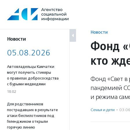
Перейти
к
содержанию
Новости
Новости
Фонд «
05.08.2026
кто жд
Автовладельцы Камчатки
могут получить стикеры
Фонд «Свет в 
о правилах добрососедства
с бурыми медведями
пандемией CO
18:02
и режима сам
Для родственников
Семья и дети
·
03.0
пострадавших в результате
атаки беспилотников под
Геленджиком открыли
горячую линию