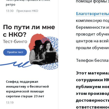
помощи формы 
ретро
13:30
·
Прислано НКО
Благотворитель
комплексную по
беременности и
проводит обуче
центров на всей
прошли обучение
Телефон бесплат
Этот материа
сотрудники НК
Совфед поддержал
публикуем нов
инициативу о бесплатной
юридической помощи
этом произво
сиротам старше 23 лет
достоверност
13:19
ответственнос