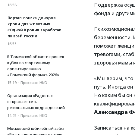
Поддержка осущ
16:58
фонда и другим
Портал поиска доноров
крови для животных
Психоэмоционал
«Одной Крови» заработал
по всей России
беременности. 
16:53
поможет женщин
тревогами, стаб
В Тюменской области прошел
здоровья мамы 
кубок по спортивному
ориентированию
«Тюменский формат-2026»
«Мы верим, что 
15:19
·
Прислано НКО
путь. Иногда он
Но каким бы он
Организация «Радость»
открывает сеть
квалифицирован
региональных подразделений
Александра 
14:25
·
Прислано НКО
Записаться на 
Московский юбилейный забег
«Без границ» прошел в стиле