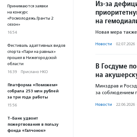
Из-за дефици
Принимаются заявки
приоритетну
на конкурс
«Росмолодежь.Гранты 2
на гемодиал
сезон»
Новая мера также
16:54
Новости
·
02.07.2026
Фестиваль адаптивных видов
спорта «Пари на равных»
прошел в Нижегородской
В Госдуме п
области
16:39
·
Прислано НКО
на акушерск
Платформа «Поможем»
Минздрав и Росзд
собрала 253 млн рублей
за соблюдением 
за три года работы
Новости
·
22.06.2026
15:56
Т-Банк удвоит
пожертвования в пользу
фонда «Галчонок»