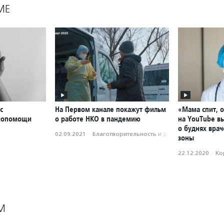
МЕ
с
На Первом канале покажут фильм
«Мама спит, о
амопомощи
о работе НКО в пандемию
на YouTube в
о буднях врач
02.09.2021
·
Благотвори­тель­ность и доброволь­чест­во
зоны
22.12.2020
·
Ко
М