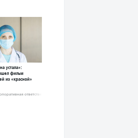
на устала»:
ышел фильм
ей из «красной»
рпоративная ответственность