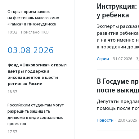
Инструкция: 
Открыт прием заявок
у ребенка
на фестиваль малого кино
«Рамка» в Нижнеудинске
Эксперты рассказ
10:32
·
Прислано НКО
развития ребенка
и на что именно
в поведении дошк
03.08.2026
Серии
·
31.07.2026
·
З
Фонд «Онкологика» открыл
центры поддержки
онкопациентов в шести
В Госдуме п
регионах России
после выки
18:37
Депутаты предла
Российским студентам могут
помощь после по
разрешить защищать
дипломы в виде социальных
Новости
·
29.07.2026
проектов
17:57