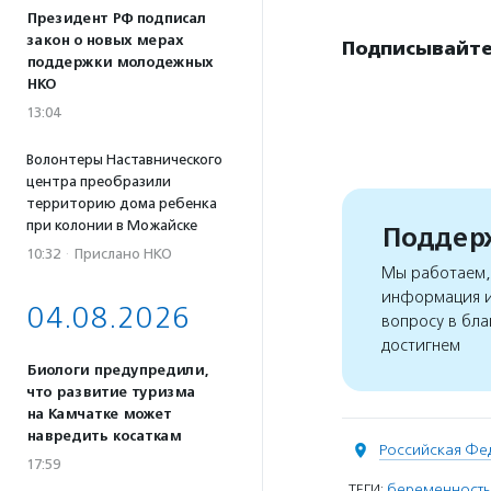
Президент РФ подписал
закон о новых мерах
Подписывайте
поддержки молодежных
НКО
13:04
Волонтеры Наставнического
центра преобразили
территорию дома ребенка
при колонии в Можайске
Поддерж
10:32
·
Прислано НКО
Мы работаем, 
информация и
04.08.2026
вопросу в бла
достигнем
Биологи предупредили,
что развитие туризма
на Камчатке может
навредить косаткам
Российская Фе
17:59
ТЕГИ:
беременность