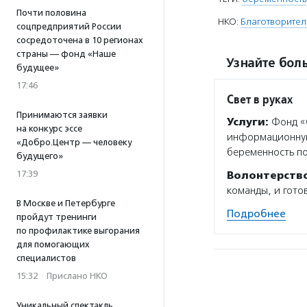
Почти половина
НКО:
Благотворител
соцпредприятий России
сосредоточена в 10 регионах
страны — фонд «Наше
Узнайте боль
будущее»
17:46
Свет в руках
Принимаются заявки
Услуги:
Фонд «С
на конкурс эссе
информационную 
«Добро.Центр — человеку
беременность по
будущего»
17:39
Волонтерств
команды, и гото
В Москве и Петербурге
Подробнее
пройдут тренинги
по профилактике выгорания
для помогающих
специалистов
15:32
·
Прислано НКО
Уникальный спектакль