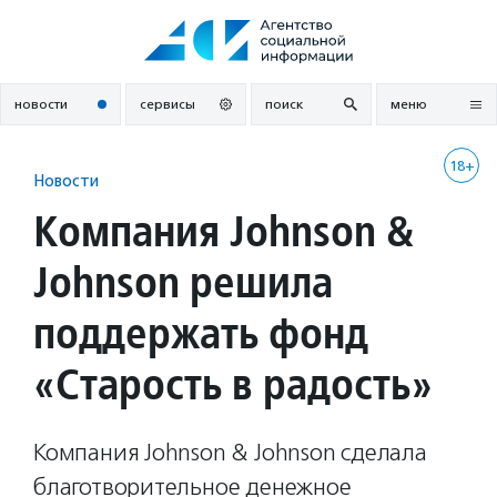
Перейти
к
содержанию
новости
сервисы
поиск
меню
18+
Новости
Компания Johnson &
Johnson решила
поддержать фонд
«Старость в радость»
Компания Johnson & Johnson сделала
благотворительное денежное