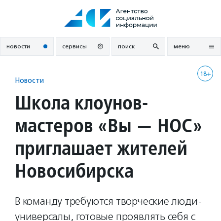
Перейти
к
содержанию
новости
сервисы
поиск
меню
18+
Новости
Школа клоунов-
мастеров «Вы — НОС»
приглашает жителей
Новосибирска
В команду требуются творческие люди-
универсалы, готовые проявлять себя с