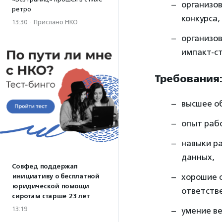
организо
ретро
конкурса,
13:30
·
Прислано НКО
организо
импакт-с
Требования
высшее о
опыт рабо
навыки ра
данных,
Совфед поддержал
хорошие 
инициативу о бесплатной
юридической помощи
ответстве
сиротам старше 23 лет
13:19
умение ве