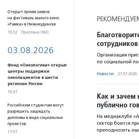
Открыт прием заявок
РЕКОМЕНДУЕ
на фестиваль малого кино
«Рамка» в Нижнеудинске
Благотворит
10:32
·
Прислано НКО
сотрудников
03.08.2026
Организация приг
по социальной по
Фонд «Онкологика» открыл
центры поддержки
Новости
·
27.07.2026
онкопациентов в шести
регионах России
18:37
Как и зачем
публично го
Российским студентам могут
разрешить защищать
На медиаклубе «А
дипломы в виде социальных
сектор боится при
проектов
преподносить ош
17:57