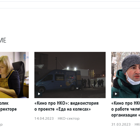
МЕ
олик
«Кино про НКО»: видеоистория
«Кино про НК
иректоре
о проекте «Еда на колесах»
о работе чел
организации 
14.04.2023
·
НКО-сектор
ор
31.03.2023
·
НК