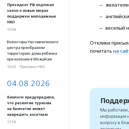
желателен
Президент РФ подписал
закон о новых мерах
английски
поддержки молодежных
НКО
веселый н
13:04
Волонтеры Наставнического
Отклики присыла
центра преобразили
почитать
на сай
территорию дома ребенка
при колонии в Можайске
10:32
·
Прислано НКО
04.08.2026
Биологи предупредили,
Поддерж
что развитие туризма
на Камчатке может
Мы работаем, 
навредить косаткам
информация и
17:59
вопросу в бла