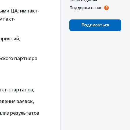
Поддержать нас
ыми ЦА: импакт-
мпакт-
Подписаться
приятий,
еского партнера
акт-стартапов,
ления заявок,
ализ результатов