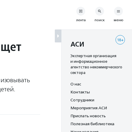
лента
поиск
меню
18+
ищет
АСИ
Экспертная организация
и информационное
агентство некоммерческого
сектора
лизовывать
О нас
етей.
Контакты
Сотрудники
Мероприятия АСИ
Прислать новость
Полезная библиотека
Наши издания