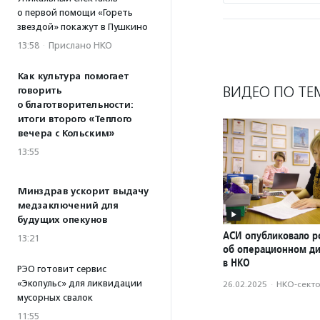
о первой помощи «Гореть
звездой» покажут в Пушкино
13:58
·
Прислано НКО
Как культура помогает
ВИДЕО ПО ТЕ
говорить
о благотворительности:
итоги второго «Теплого
вечера с Кольским»
13:55
Минздрав ускорит выдачу
медзаключений для
будущих опекунов
АСИ опубликовало р
13:21
об операционном д
в НКО
РЭО готовит сервис
«Экопульс» для ликвидации
26.02.2025
·
НКО-сект
мусорных свалок
11:55