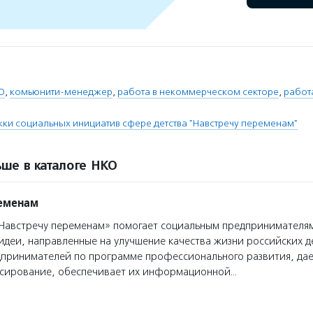
О
,
комьюнити-менеджер
,
работа в некоммерческом секторе
,
работ
и социальных инициатив сфере детства "Навстречу переменам"
ше в каталоге НКО
ременам
австречу переменам» помогает социальным предпринимателям
деи, направленные на улучшение качества жизни российских д
дпринимателей по программе профессионального развития, да
сирование, обеспечивает их информационной…