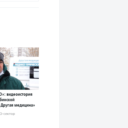
О»: видеоистория
ябинской
«Другая медицина»
О-сектор