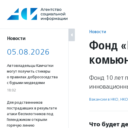
Перейти
к
содержанию
Новости
Новости
Фонд «
05.08.2026
комьюн
Автовладельцы Камчатки
могут получить стикеры
Фонд 10 лет 
о правилах добрососедства
с бурыми медведями
инновационны
18:02
Вакансии в НКО
,
НКО
Для родственников
пострадавших в результате
атаки беспилотников под
Геленджиком открыли
Что будет д
горячую линию