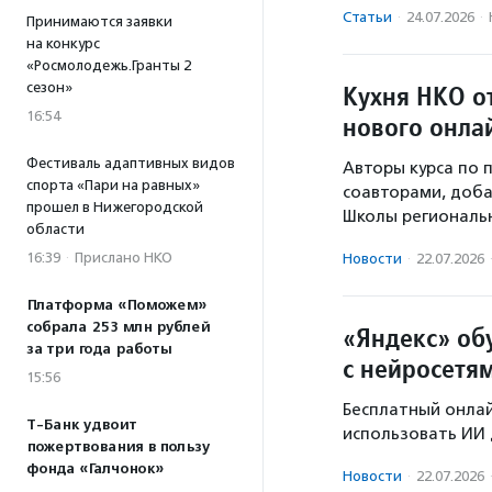
Статьи
·
24.07.2026
·
Принимаются заявки
на конкурс
«Росмолодежь.Гранты 2
сезон»
Кухня НКО о
16:54
нового онла
Фестиваль адаптивных видов
Авторы курса по 
спорта «Пари на равных»
соавторами, доба
прошел в Нижегородской
Школы региональн
области
16:39
·
Прислано НКО
Новости
·
22.07.2026
Платформа «Поможем»
собрала 253 млн рублей
«Яндекс» об
за три года работы
с нейросетя
15:56
Бесплатный онла
Т-Банк удвоит
использовать ИИ 
пожертвования в пользу
фонда «Галчонок»
Новости
·
22.07.2026