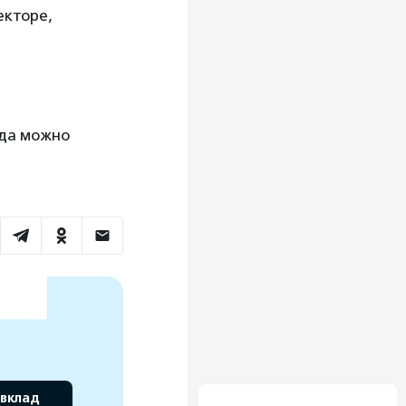
екторе,
нда можно
 вклад