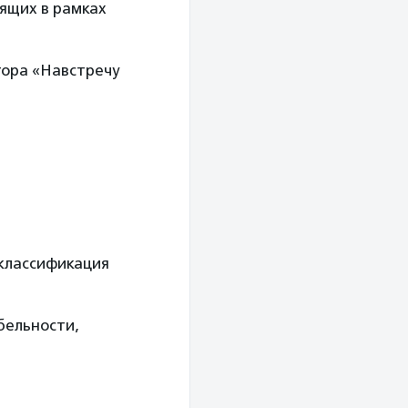
ящих в рамках
тора «Навстречу
 классификация
бельности,