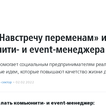
Навстречу переменам» 
ити- и event-менеджера
помогает социальным предпринимателям реа
е идеи, которые повышают качетство жизни д
-сектор
·
02.02.2022
елать комьюнити- и event-менеджер: