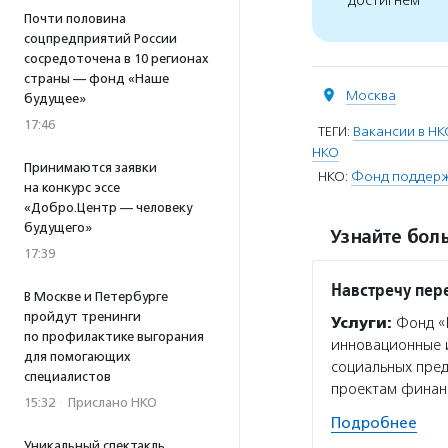
достигнем
Почти половина
соцпредприятий России
сосредоточена в 10 регионах
страны — фонд «Наше
Москва
будущее»
17:46
ТЕГИ:
Вакансии в НК
НКО
Принимаются заявки
НКО:
Фонд поддержк
на конкурс эссе
«Добро.Центр — человеку
будущего»
Узнайте боль
17:39
Навстречу пе
В Москве и Петербурге
пройдут тренинги
Услуги:
Фонд «Н
по профилактике выгорания
инновационные и
для помогающих
социальных пре
специалистов
проектам финан
15:32
·
Прислано НКО
Подробнее
Уникальный спектакль