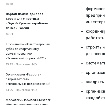
16:58
формиров
Портал поиска доноров
предприн
крови для животных
инвестор
«Одной Крови» заработал
по всей России
координи
16:53
работать
В Тюменской области прошел
строить 
кубок по спортивному
для повы
ориентированию
«Тюменский формат-2026»
системати
15:19
·
Прислано НКО
организо
Организация «Радость»
открывает сеть
внедрять
региональных подразделений
14:25
·
Прислано НКО
организов
каждой с
Московский юбилейный забег
«Без границ» прошел в стиле