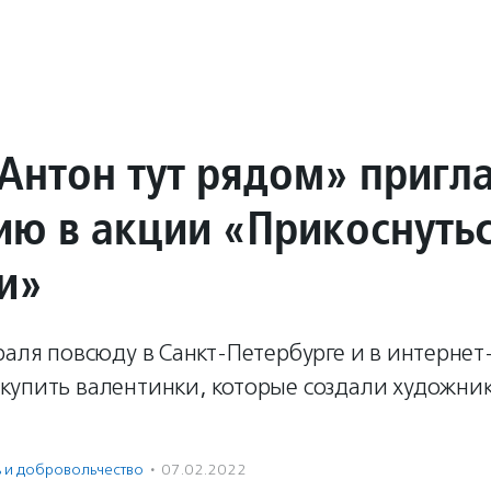
Антон тут рядом» пригл
тию в акции «Прикоснуть
и»
раля повсюду в Санкт-Петербурге и в интернет
купить валентинки, которые создали художник
ь и доброволь­чест­во
·
07.02.2022