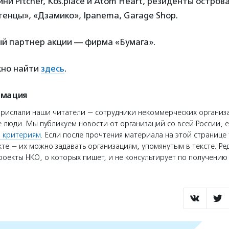
ни Pitcher, Kos.place и Atom Heart, резиденты остров
енцы», «Дзамико», Ipanema, Garage Shop.
 партнер акции — фирма «Бумага».
жно найти
здесь
.
рмация
прислали наши читатели — сотрудники некоммерческих организ
 люди. Мы публикуем новости от организаций со всей России, е
 критериям
. Если после прочтения материала на этой странице 
те — их можно задавать организациям, упомянутым в тексте. Ре
оекты НКО, о которых пишет, и не консультирует по получени