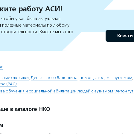
ите работу АСИ!
чтобы у вас была актуальная
 полезные материалы по любому
готворительности. Вместе мы этого
Внести
рг
льные открытки
,
День святого Валентина
,
помощь людям с аутизмом
тра (РАС)
тва обучения и социальной абилитации людей с аутизмом "Антон тут
ше в каталоге НКО
ом