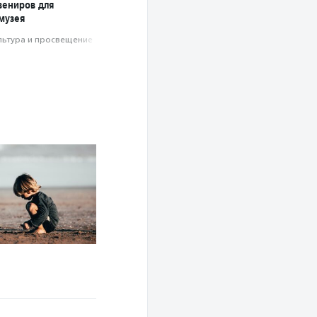
вениров для
музея
льтура и просвещение