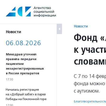
Перейти
к
содержанию
Новости
Новости
Фонд «
06.08.2026
к учас
Минздрав уточнил
словам
правила передачи
пациентам
незарегистрированных
в России препаратов
С 7 по 14 фев
17:30
фонда можно 
Началась регистрация
с аутизмом.
на «Добрый забег» в парке
Победы на Поклонной горе
Благотвори­тель­ност
17:00