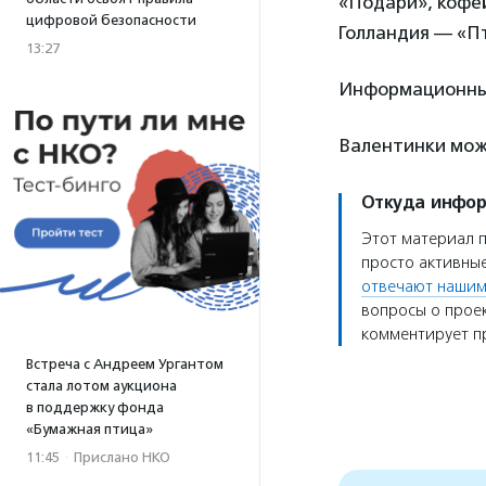
«Подари», кофей
цифровой безопасности
Голландия — «Пт
13:27
Информационный
Валентинки мо
Откуда инфо
Этот материал 
просто активные
отвечают нашим
вопросы о проек
комментирует пр
Встреча с Андреем Ургантом
стала лотом аукциона
в поддержку фонда
«Бумажная птица»
11:45
·
Прислано НКО