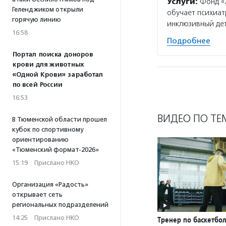
Услуги:
Фонд «А
Геленджиком открыли
обучает психиат
горячую линию
инклюзивный дет
16:58
Подробнее
Портал поиска доноров
крови для животных
«Одной Крови» заработал
по всей России
16:53
ВИДЕО ПО ТЕ
В Тюменской области прошел
кубок по спортивному
ориентированию
«Тюменский формат-2026»
15:19
·
Прислано НКО
Организация «Радость»
открывает сеть
региональных подразделений
14:25
·
Прислано НКО
Тренер по баскетбол