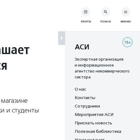
лента
поиск
меню
18+
ашает
АСИ
ся
Экспертная организация
и информационное
агентство некоммерческого
сектора
О нас
Контакты
-магазине
Сотрудники
и и студенты
Мероприятия АСИ
Прислать новость
Полезная библиотека
Наши издания