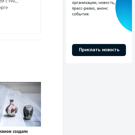
й с РАС,
организации, новость,
урге
пресс-релиз, анонс
события.
Прислать новость
измом создали