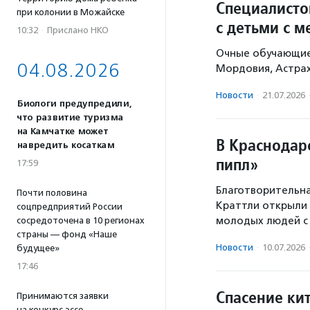
Специалисто
при колонии в Можайске
с детьми с 
10:32
·
Прислано НКО
Очные обучающие 
04.08.2026
Мордовия, Астрах
Новости
·
21.07.2026
Биологи предупредили,
что развитие туризма
на Камчатке может
В Краснодар
навредить косаткам
пипл»
17:59
Благотворительна
Почти половина
Краттли открыли 
соцпредприятий России
молодых людей с 
сосредоточена в 10 регионах
страны — фонд «Наше
Новости
·
10.07.2026
будущее»
17:46
Спасение ки
Принимаются заявки
на конкурс эссе