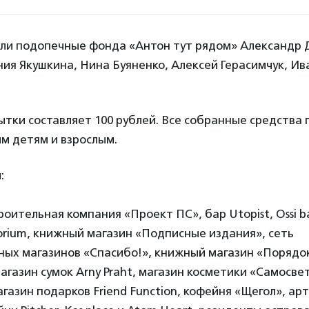
ли подопечные фонда «Антон тут рядом» Александр Д
ия Якушкина, Нина Буяненко, Алексей Герасимчук, Ива
тки составляет 100 рублей. Все собранные средства 
м детям и взрослым.
:
роительная компания «Проект ПС», бар Utopist, Ossi b
orium, книжный магазин «Подписные издания», сеть
ых магазинов «Спасибо!», книжный магазин «Порядок
магазин сумок Arny Praht, магазин косметики «Самосве
агазин подарков Friend Function, кофейня «Щегол», ар