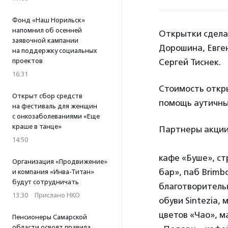
Фонд «Наш Норильск»
напомнил об осенней
Открытки сдела
заявочной кампании
Дорошина, Евген
на поддержку социальных
проектов
Сергей Тиснек.
16:31
Стоимость откры
Открыт сбор средств
помощь аутичны
на фестиваль для женщин
с онкозаболеваниями «Еще
краше в танце»
Партнеры акции
14:50
кафе «Буше», ст
Организация «Продвижение»
бар», паб Brimb
и компания «Инва-Титан»
будут сотрудничать
благотворительн
13:30
·
Прислано НКО
обуви Sintezia, 
цветов «Чао», м
Пенсионеры Самарской
области освоят правила