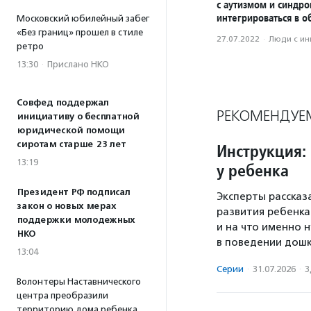
с аутизмом и синдр
интегрироваться в о
Московский юбилейный забег
«Без границ» прошел в стиле
27.07.2022
·
Люди с и
ретро
13:30
·
Прислано НКО
Совфед поддержал
РЕКОМЕНДУЕ
инициативу о бесплатной
юридической помощи
сиротам старше 23 лет
Инструкция: 
13:19
у ребенка
Президент РФ подписал
Эксперты рассказ
закон о новых мерах
развития ребенка
поддержки молодежных
и на что именно
НКО
в поведении дошк
13:04
Серии
·
31.07.2026
·
З
Волонтеры Наставнического
центра преобразили
территорию дома ребенка