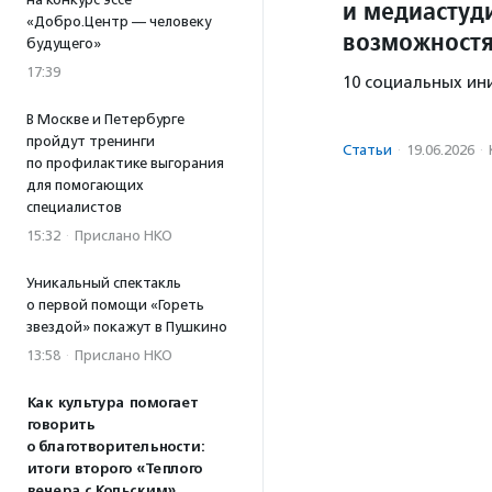
и медиастуд
«Добро.Центр — человеку
возможност
будущего»
17:39
10 социальных ин
В Москве и Петербурге
пройдут тренинги
Статьи
·
19.06.2026
·
по профилактике выгорания
для помогающих
специалистов
15:32
·
Прислано НКО
Уникальный спектакль
о первой помощи «Гореть
звездой» покажут в Пушкино
13:58
·
Прислано НКО
Как культура помогает
говорить
о благотворительности:
итоги второго «Теплого
вечера с Кольским»