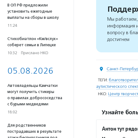
В ОП РФ предложили
Поддерж
установить ежегодные
выплаты на сборы в школу
Мы работаем, 
11:24
информация и
вопросу в бла
Стихобиатлон «Км/вслух»
достигнем
соберет семьи в Липецке
10:32
·
Прислано НКО
05.08.2026
Санкт-Петербу
ТЕГИ:
благотворите
Автовладельцы Камчатки
аутистического спек
могут получить стикеры
НКО:
Центр творчес
о правилах добрососедства
с бурыми медведями
Узнайте боль
18:02
Для родственников
Антон тут ряд
пострадавших в результате
атаки беспилотников под