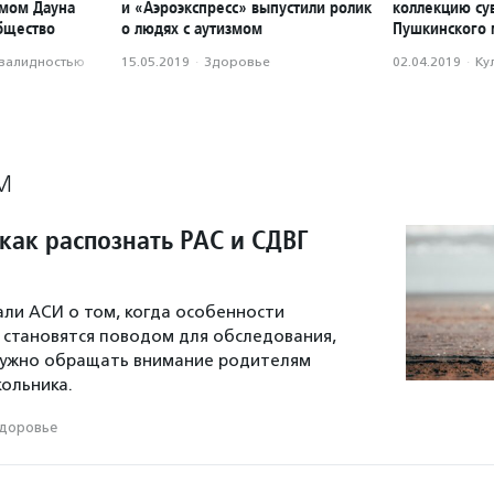
омом Дауна
и «Аэроэкспресс» выпустили ролик
коллекцию су
бщество
о людях с аутизмом
Пушкинского 
нвалидностью
15.05.2019
·
Здоровье
02.04.2019
·
Ку
М
как распознать РАС и СДВГ
али АСИ о том, когда особенности
 становятся поводом для обследования,
 нужно обращать внимание родителям
ольника.
доровье