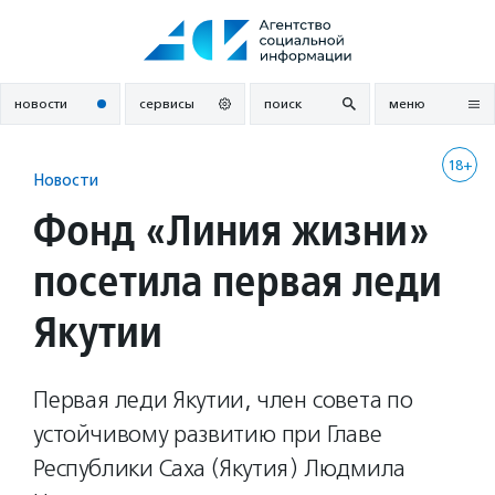
Перейти
к
содержанию
новости
сервисы
поиск
меню
18+
Новости
Фонд «Линия жизни»
посетила первая леди
Якутии
Первая леди Якутии, член совета по
устойчивому развитию при Главе
Республики Саха (Якутия) Людмила