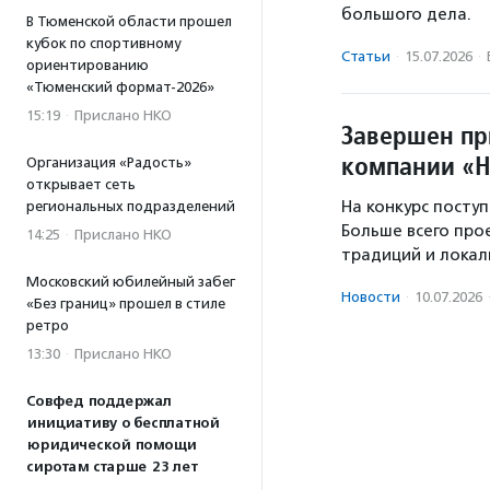
большого дела.
В Тюменской области прошел
кубок по спортивному
Статьи
·
15.07.2026
·
ориентированию
«Тюменский формат-2026»
15:19
·
Прислано НКО
Завершен пр
компании «
Организация «Радость»
открывает сеть
На конкурс посту
региональных подразделений
Больше всего про
14:25
·
Прислано НКО
традиций и локал
Московский юбилейный забег
Новости
·
10.07.2026
«Без границ» прошел в стиле
ретро
13:30
·
Прислано НКО
Совфед поддержал
инициативу о бесплатной
юридической помощи
сиротам старше 23 лет