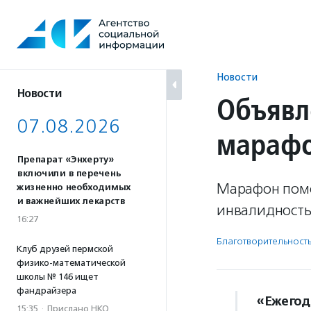
Перейти
к
содержанию
Новости
Новости
Объявл
07.08.2026
марафо
Препарат «Энхерту»
включили в перечень
Марафон помо
жизненно необходимых
и важнейших лекарств
инвалидность
16:27
Благотвори­тель­ност
Клуб друзей пермской
физико-математической
школы № 146 ищет
фандрайзера
«Ежегод
15:35
·
Прислано НКО