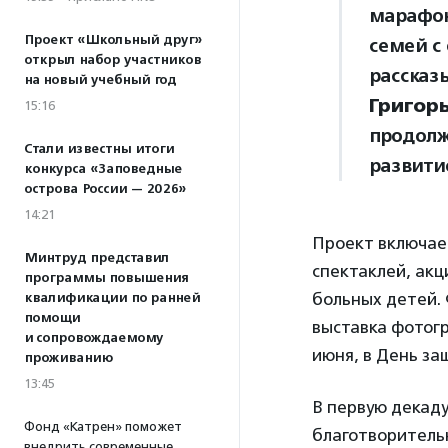
марафон
Проект «Школьный друг»
семей с
открыл набор участников
рассказ
на новый учебный год
Григорь
15:16
продолж
Стали известны итоги
развити
конкурса «Заповедные
острова России — 2026»
14:21
Проект включае
Минтруд представил
спектаклей, акц
программы повышения
больных детей.
квалификации по ранней
помощи
выставка фотогр
и сопровождаемому
июня, в День за
проживанию
13:45
В первую декад
Фонд «Катрен» поможет
благотворительн
внедрить современные