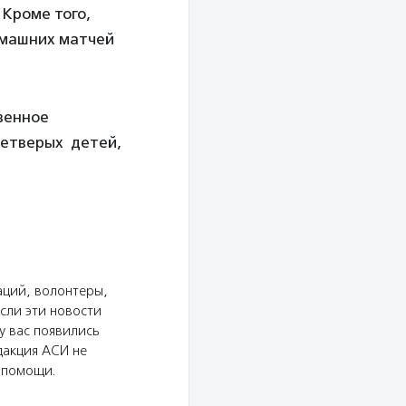
Кроме того,
омашних матчей
венное
четверых детей,
аций, волонтеры,
сли эти новости
у вас появились
дакция АСИ не
ю помощи.