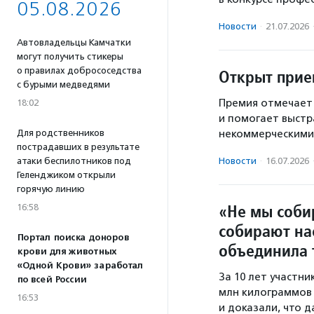
05.08.2026
Новости
·
21.07.2026
Автовладельцы Камчатки
могут получить стикеры
о правилах добрососедства
Открыт прие
с бурыми медведями
Премия отмечает
18:02
и помогает выстр
Для родственников
некоммерческими
пострадавших в результате
атаки беспилотников под
Новости
·
16.07.2026
Геленджиком открыли
горячую линию
«Не мы соби
16:58
собирают на
Портал поиска доноров
объединила 
крови для животных
«Одной Крови» заработал
За 10 лет участн
по всей России
млн килограммов 
16:53
и доказали, что 