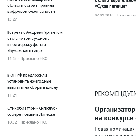
к благотворительно
области освоят правила
«Сухая пятница»
цифровой безопасности
02.09.2016
·
Благотвори
13:27
Встреча с Андреем Ургантом
стала лотом аукциона
в поддержку фонда
«Бумажная птица»
11:45
·
Прислано НКО
В ОП РФ предложили
установить ежегодные
выплаты на сборы в школу
РЕКОМЕНДУЕ
11:24
Организатор
Стихобиатлон «Км/вслух»
соберет семьи в Липецке
на конкурсе
10:32
·
Прислано НКО
Новая номинация 
в конкурсе профе