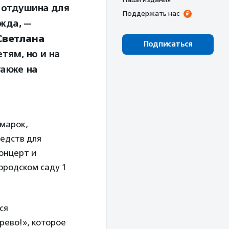
, отдушина для
Поддержать нас
жда, —
Светлана
Подписаться
тям, но и на
также на
марок,
редств для
онцерт и
ородском саду 1
ся
рево!», которое