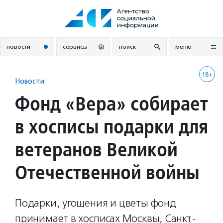
Перейти
к
содержанию
новости
сервисы
поиск
меню
18+
Новости
Фонд «Вера» собирает
в хосписы подарки для
ветеранов Великой
Отечественной войны
Подарки, угощения и цветы фонд
принимает в хосписах Москвы, Санкт-