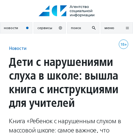
Перейти
к
содержанию
новости
сервисы
поиск
меню
18+
Новости
Дети с нарушениями
слуха в школе: вышла
книга с инструкциями
для учителей
Книга «Ребенок с нарушенным слухом в
массовой школе: самое важное, что