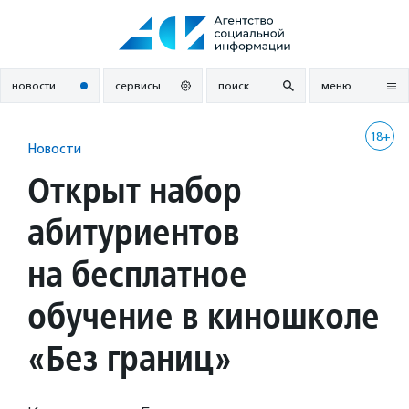
Перейти
к
содержанию
новости
сервисы
поиск
меню
18+
Новости
Открыт набор
абитуриентов
на бесплатное
обучение в киношколе
«Без границ»