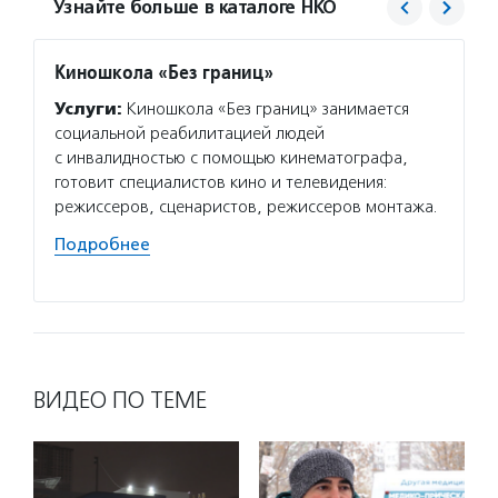
Узнайте больше в каталоге НКО
Киношкола «Без границ»
Этнос
Услуги:
Киношкола «Без границ» занимается
Услуг
социальной реабилитацией людей
с МПГУ
с инвалидностью с помощью кинематографа,
которы
готовит специалистов кино и телевидения:
мигран
режиссеров, сценаристов, режиссеров монтажа.
конкур
«Билин
Подробнее
Подро
ВИДЕО ПО ТЕМЕ