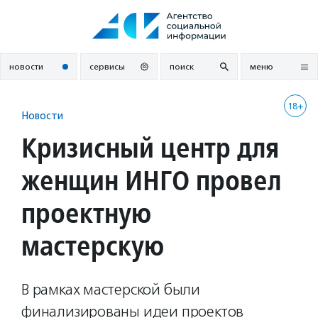
Перейти
к
содержанию
новости
сервисы
поиск
меню
18+
Новости
Кризисный центр для
женщин ИНГО провел
проектную
мастерскую
В рамках мастерской были
финализированы идеи проектов