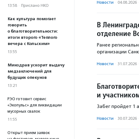
Новости
·
04.08.2026
13:58
·
Прислано НКО
Как культура помогает
В Ленинград
говорить
отделение В
о благотворительности:
итоги второго «Теплого
вечера с Кольским»
Ранее региональн
организации Санк
13:55
Новости
·
31.07.2026
Минздрав ускорит выдачу
медзаключений для
будущих опекунов
Благотворит
13:21
и участнико
РЭО готовит сервис
«Экопульс» для ликвидации
Забег пройдет 1 
мусорных свалок
Новости
·
30.07.2026
11:55
Открыт прием заявок
на фестиваль малого кино