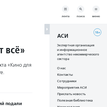
лента
поиск
меню
18+
АСИ
т всё»
Экспертная организация
и информационное
агентство некоммерческого
сектора
кта «Кино для
О нас
е.
Контакты
Сотрудники
Мероприятия АСИ
Прислать новость
Полезная библиотека
ий подали
Наши издания