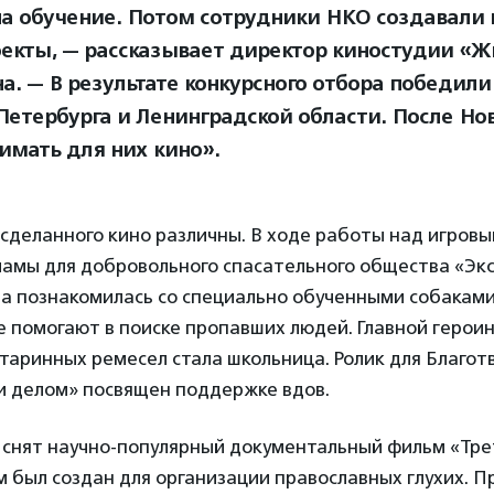
на обучение. Потом сотрудники НКО создавали
оекты, — рассказывает директор киностудии «
а. — В результате конкурсного отбора победили
Петербурга и Ленинградской области. После Но
нимать для них кино».
сделанного кино различны. В ходе работы над игров
ламы для добровольного спасательного общества «Эк
па познакомилась со специально обученными собаками
 помогают в поиске пропавших людей. Главной герои
старинных ремесел стала школьница. Ролик для Благо
и делом» посвящен поддержке вдов.
 снят научно-популярный документальный фильм «Тре
 был создан для организации православных глухих. 