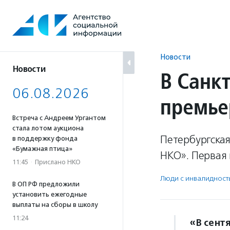
Перейти
к
содержанию
Новости
Новости
В Санк
06.08.2026
премье
Встреча с Андреем Ургантом
стала лотом аукциона
Петербургска
в поддержку фонда
«Бумажная птица»
НКО». Первая 
11:45
·
Прислано НКО
Люди с инвалидност
В ОП РФ предложили
установить ежегодные
выплаты на сборы в школу
11:24
«В сент