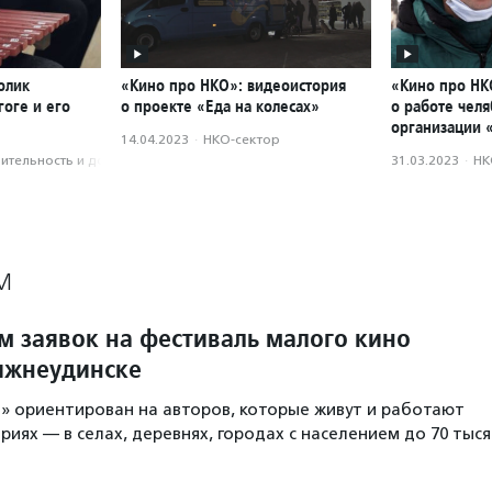
олик
«Кино про НКО»: видеоистория
«Кино про НК
оге и его
о проекте «Еда на колесах»
о работе чел
организации 
14.04.2023
·
НКО-сектор
­тель­ность и доброволь­чест­во
31.03.2023
·
НК
М
м заявок на фестиваль малого кино
ижнеудинске
» ориентирован на авторов, которые живут и работают
иях — в селах, деревнях, городах с населением до 70 тыся