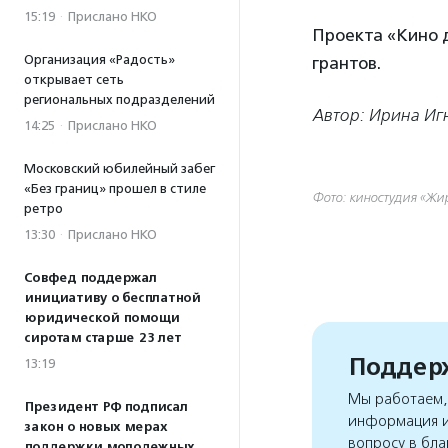
15:19
·
Прислано НКО
Проекта «Кино 
Организация «Радость»
грантов.
открывает сеть
региональных подразделений
Автор: Ирина Иг
14:25
·
Прислано НКО
Московский юбилейный забег
«Без границ» прошел в стиле
Фото: киностудия «Жи
ретро
13:30
·
Прислано НКО
Совфед поддержал
инициативу о бесплатной
юридической помощи
сиротам старше 23 лет
Поддерж
13:19
Мы работаем, 
Президент РФ подписал
информация и
закон о новых мерах
вопросу в бла
поддержки молодежных