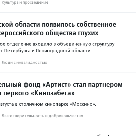
·
Культура и просвещение
ской области появилось собственное
сероссийского общества глухих
ое отделение входило в объединенную структуру
т-Петербурга и Ленинградской области.
·
Люди с инвалидностью
ельный фонд «Артист» стал партнером
м первого «Кинозабега»
августа в столичном кинопарке «Москино».
·
Благотвори­тель­ность и доброволь­чест­во