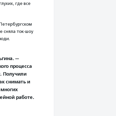
лухих, где все
-Петербургском
е сняла ток-шоу
люди.
ьгина. —
ого процесса
у. Получили
ак снимать и
 многих
ейной работе.