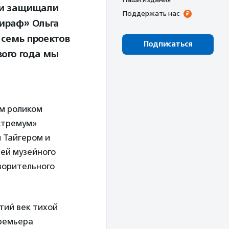
 и защищали
Поддержать нас
Жираф» Ольга
 семь проектов
Подписаться
вого года мы
ым роликом
стремум»
 Тайгером и
ней музейного
творительного
тий век тихой
Премьера