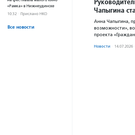
Руководител
«Рамка» в Нижнеудинске
Чапыгина ст
10:32
·
Прислано НКО
Анна Чапыгина, п
Все новости
возможности», во
проекта «Граждан
Новости
·
14.07.2026