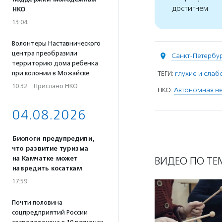
достигнем
НКО
13:04
Волонтеры Наставнического
центра преобразили
Санкт-Петербу
территорию дома ребенка
при колонии в Можайске
ТЕГИ:
глухие и сла
10:32
·
Прислано НКО
НКО:
Автономная не
04.08.2026
Биологи предупредили,
что развитие туризма
на Камчатке может
ВИДЕО ПО ТЕ
навредить косаткам
17:59
Почти половина
соцпредприятий России