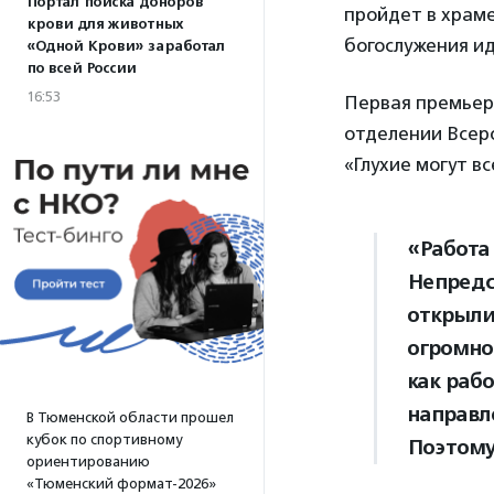
Портал поиска доноров
пройдет в храме
крови для животных
богослужения ид
«Одной Крови» заработал
по всей России
16:53
Первая премьера
отделении Всеро
«Глухие могут в
«Работа
Непредс
открыли
огромно
как раб
направл
В Тюменской области прошел
кубок по спортивному
Поэтому
ориентированию
«Тюменский формат-2026»