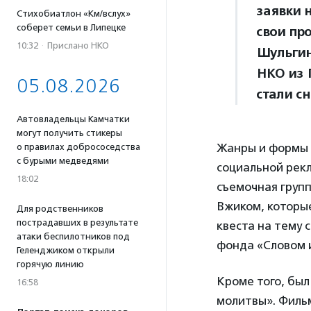
заявки 
Стихобиатлон «Км/вслух»
соберет семьи в Липецке
свои пр
10:32
·
Прислано НКО
Шульгин
НКО из 
05.08.2026
стали с
Автовладельцы Камчатки
могут получить стикеры
Жанры и формы 
о правилах добрососедства
с бурыми медведями
социальной рек
18:02
съемочная груп
Вжиком, которые
Для родственников
пострадавших в результате
квеста на тему 
атаки беспилотников под
фонда «Словом 
Геленджиком открыли
горячую линию
Кроме того, был
16:58
молитвы». Фильм