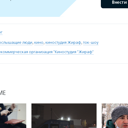
Внести
рг
бослышащие люди
,
кино
,
киностудия Жираф
,
ток-шоу
коммерческая организация "Киностудия "Жираф"
МЕ