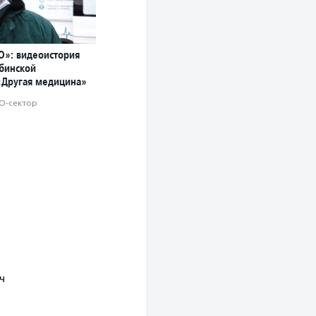
О»: видеоистория
ябинской
«Другая медицина»
О-сектор
ч