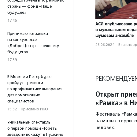
сосредоточена в 10 регионах
страны — фонд «Наше
будущее»
17:46
АСИ опубликовало р
о музыкальном педаг
Принимаются заявки
шумовом ансамбле
на конкурс эссе
26.06.2024
·
Благотвори
«Добро.Центр — человеку
будущего»
17:39
В Москве и Петербурге
РЕКОМЕНДУЕ
пройдут тренинги
по профилактике выгорания
Открыт прие
для помогающих
«Рамка» в Н
специалистов
15:32
·
Прислано НКО
Фестиваль «Рамка
на малых территор
Уникальный спектакль
человек.
о первой помощи «Гореть
звездой» покажут в Пушкино