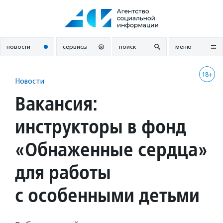
Перейти
к
содержанию
новости
сервисы
поиск
меню
18+
Новости
Вакансия:
инструкторы в фонд
«Обнаженные сердца»
для работы
с особенными детьми