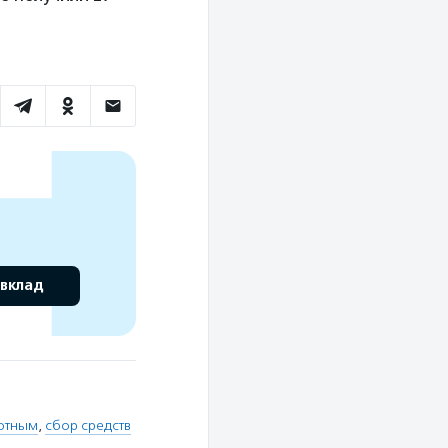
 вклад
отным
,
сбор средств