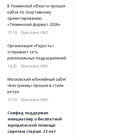
В Тюменской области прошел
кубок по спортивному
ориентированию
«Тюменский формат-2026»
15:19
·
Прислано НКО
Организация «Радость»
открывает сеть
региональных подразделений
14:25
·
Прислано НКО
Московский юбилейный забег
«Без границ» прошел в стиле
ретро
13:30
·
Прислано НКО
Совфед поддержал
инициативу о бесплатной
юридической помощи
сиротам старше 23 лет