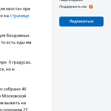
Поддержать нас
я хвоста» при
но на
странице
Подписаться
 для бездомных
 то есть еды им
ри -5 градусах,
я, но и
о собрано 40
и Московской
ым выжить на
го получили 27