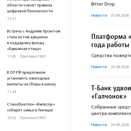
Bitter Drop.
области освоят правила
цифровой безопасности
Новости
·
07.08.2026
13:27
Встреча с Андреем Ургантом
Платформа «
стала лотом аукциона
года работы
в поддержку фонда
«Бумажная птица»
Средства пожертв
11:45
·
Прислано НКО
Новости
·
03.08.2026
В ОП РФ предложили
установить ежегодные
выплаты на сборы в школу
Т-Банк удво
11:24
«Галчонок»
Стихобиатлон «Км/вслух»
Собранные средст
соберет семьи в Липецке
центра комплекс
10:32
·
Прислано НКО
Новости
·
03.08.2026