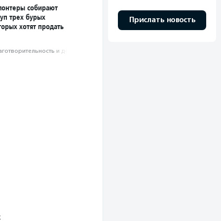
лонтеры собирают
уп трех бурых
Прислать новость
торых хотят продать
аготвори­тель­ность и доброволь­чест­во
х