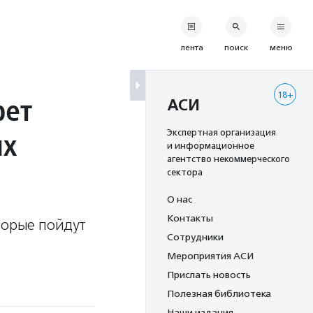
лента
поиск
меню
18+
рет
АСИ
ых
Экспертная организация
и информационное
агентство некоммерческого
сектора
О нас
Контакты
торые пойдут
Сотрудники
Мероприятия АСИ
Прислать новость
Полезная библиотека
Наши издания