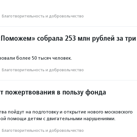
·
Благотвори­тель­ность и доброволь­чест­во
Поможем» собрала 253 млн рублей за три
овали более 50 тысяч человек.
·
Благотвори­тель­ность и доброволь­чест­во
ит пожертвования в пользу фонда
ва пойдут на подготовку и открытие нового московского
ной помощи детям с двигательными нарушениями.
·
Благотвори­тель­ность и доброволь­чест­во