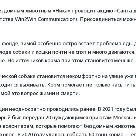
здомным животным «Ника» проводит акцию «Санта дл
тства Win2Win Communications. Присоединиться мож
в фонде, зимой особенно остро встает проблема еды
лоде собаки и кошки почти не спят и много двигаются,
е. Но источников корма при этом становится меньше.
еской собаке становится некомфортно на улице уже п
иходится выживать. Корм помогает не только насытитьс
имой это вопрос жизни и смерти.
ии неоднократно проводились ранее. В 2021 году был
торый был передан 20 нуждающимся приютам Москвы 
же волонтерам, которые помогают бездомным животн
холод. В 2020 году удалось собрать 60 тонн корма — е