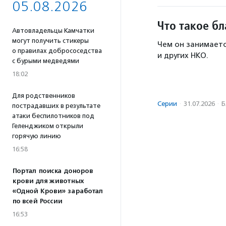
05.08.2026
Что такое б
Автовладельцы Камчатки
могут получить стикеры
Чем он занимаетс
о правилах добрососедства
и других НКО.
с бурыми медведями
18:02
Для родственников
Серии
·
31.07.2026
·
Б
пострадавших в результате
атаки беспилотников под
Геленджиком открыли
горячую линию
16:58
Портал поиска доноров
крови для животных
«Одной Крови» заработал
по всей России
16:53