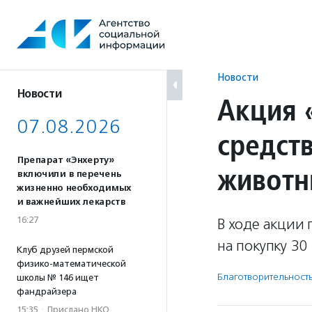
Перейти
к
содержанию
Новости
Новости
Акция 
07.08.2026
средст
Препарат «Энхерту»
животн
включили в перечень
жизненно необходимых
и важнейших лекарств
16:27
В ходе акции 
на покупку 30
Клуб друзей пермской
физико-математической
Благотвори­тель­ност
школы № 146 ищет
фандрайзера
15:35
·
Прислано НКО