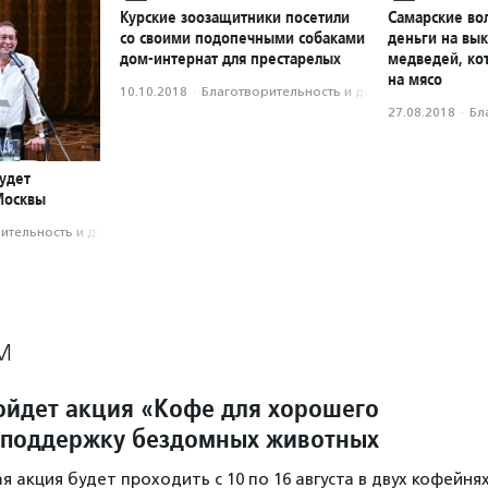
Курские зоозащитники посетили
Самарские во
со своими подопечными собаками
деньги на вык
дом-интернат для престарелых
медведей, ко
на мясо
10.10.2018
·
Благотвори­тель­ность и доброволь­чест­во
27.08.2018
·
Бл
удет
Москвы
­тель­ность и доброволь­чест­во
М
ойдет акция «Кофе для хорошего
 поддержку бездомных животных
 акция будет проходить с 10 по 16 августа в двух кофейня