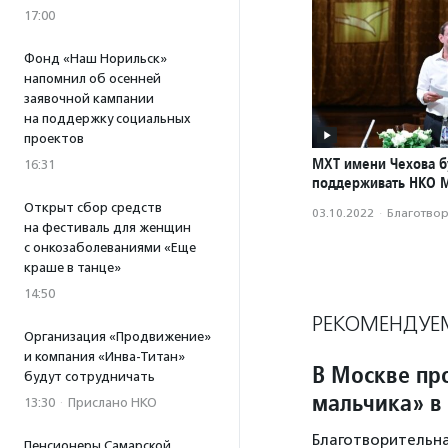
17:00
Фонд «Наш Норильск»
напомнил об осенней
заявочной кампании
на поддержку социальных
проектов
МХТ имени Чехова б
16:31
поддерживать НКО 
Открыт сбор средств
03.10.2022
·
Благотвори
на фестиваль для женщин
с онкозаболеваниями «Еще
краше в танце»
14:50
РЕКОМЕНДУЕ
Организация «Продвижение»
и компания «Инва-Титан»
В Москве пр
будут сотрудничать
мальчика» в
13:30
·
Прислано НКО
Благотворительная
Пенсионеры Самарской