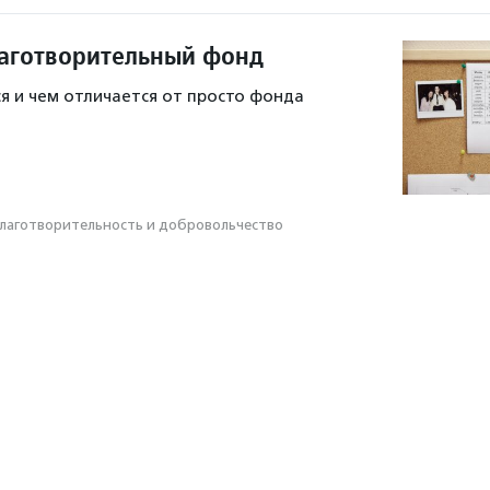
лаготворительный фонд
я и чем отличается от просто фонда
лаготвори­тель­ность и доброволь­чест­во