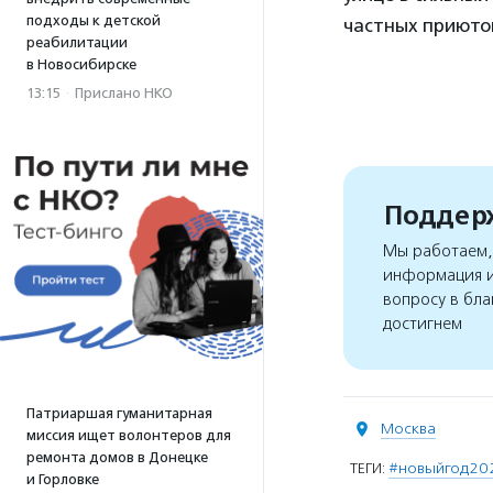
подходы к детской
частных приютов
реабилитации
в Новосибирске
13:15
·
Прислано НКО
Поддерж
Мы работаем, 
информация и
вопросу в бла
достигнем
Патриаршая гуманитарная
Москва
миссия ищет волонтеров для
ремонта домов в Донецке
ТЕГИ:
#новыйгод20
и Горловке