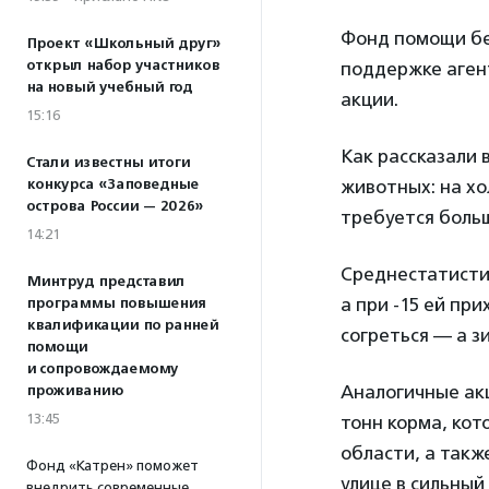
Фонд помощи бе
Проект «Школьный друг»
открыл набор участников
поддержке аген
на новый учебный год
акции.
15:16
Как рассказали 
Стали известны итоги
конкурса «Заповедные
животных: на хо
острова России — 2026»
требуется больш
14:21
Среднестатистич
Минтруд представил
а при -15 ей пр
программы повышения
квалификации по ранней
согреться — а з
помощи
и сопровождаемому
Аналогичные акц
проживанию
13:45
тонн корма, ко
области, а так
Фонд «Катрен» поможет
улице в сильный 
внедрить современные