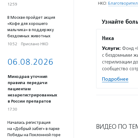
НКО:
Благотворите
12:59
В Москве пройдет акция
Узнайте боль
«Кофе для хорошего
мальчика» в поддержку
бездомных животных
Ника
10:52
·
Прислано НКО
Услуги:
Фонд «
с бездомными жи
06.08.2026
стерилизации до
сообщество сот
Минздрав уточнил
Подробнее
правила передачи
пациентам
незарегистрированных
в России препаратов
17:30
Началась регистрация
ВИДЕО ПО ТЕ
на «Добрый забег» в парке
Победы на Поклонной горе