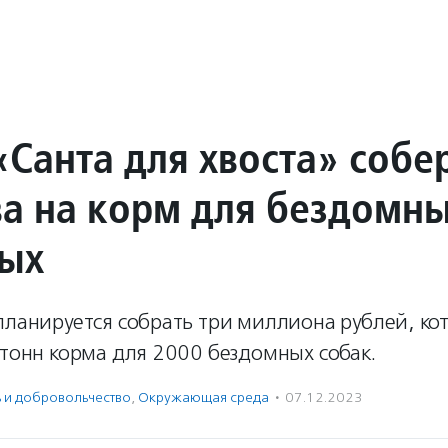
«Санта для хвоста» собе
ва на корм для бездомн
ых
планируется собрать три миллиона рублей, ко
 тонн корма для 2000 бездомных собак.
ь и доброволь­чест­во
,
Окружающая среда
·
07.12.2023