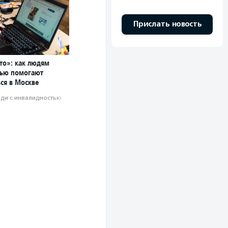
Прислать новость
то»: как людям
тью помогают
ся в Москве
ди с инвалидностью