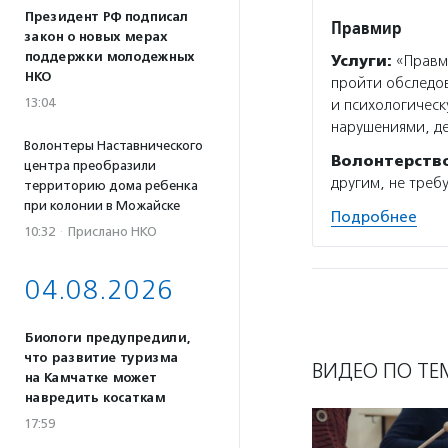
Президент РФ подписал
Правмир
закон о новых мерах
поддержки молодежных
Услуги:
«Правми
НКО
пройти обследо
13:04
и психологичес
нарушениями, д
Волонтеры Наставнического
Волонтерств
центра преобразили
другим, не треб
территорию дома ребенка
при колонии в Можайске
Подробнее
10:32
·
Прислано НКО
04.08.2026
Биологи предупредили,
что развитие туризма
ВИДЕО ПО ТЕ
на Камчатке может
навредить косаткам
17:59