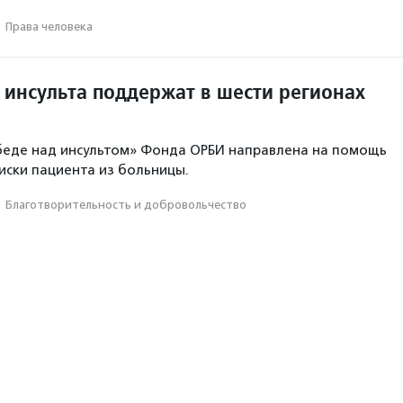
·
Права человека
 инсульта поддержат в шести регионах
беде над инсультом» Фонда ОРБИ направлена на помощь
иски пациента из больницы.
·
Благотвори­тель­ность и доброволь­чест­во