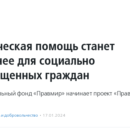
еская помощь станет
нее для социально
щенных граждан
льный фонд «Правмир» начинает проект «Прав
ь и доброволь­чест­во
·
17.01.2024