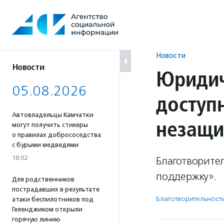
Перейти
к
содержанию
Новости
Новости
Юридич
05.08.2026
доступ
Автовладельцы Камчатки
незащи
могут получить стикеры
о правилах добрососедства
с бурыми медведями
18:02
Благотворите
поддержку».
Для родственников
пострадавших в результате
Благотвори­тель­ност
атаки беспилотников под
Геленджиком открыли
горячую линию