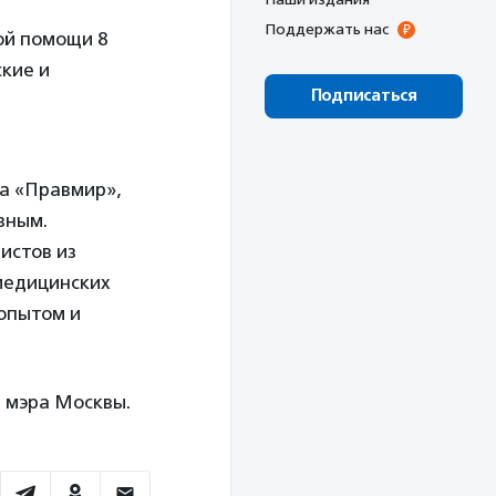
Поддержать нас
ой помощи 8
ские и
Подписаться
а «Правмир»,
вным.
истов из
медицинских
опытом и
а мэра Москвы.