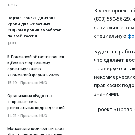
16:58
В ходе проекта
Портал поиска доноров
(800) 550-56-29
крови для животных
социальные тем
«Одной Крови» заработал
специальную
фо
по всей России
16:53
Будет разработ
В Тюменской области прошел
что сделает до
кубок по спортивному
Планируется так
ориентированию
«Тюменский формат-2026»
некоммерческих
15:19
·
Прислано НКО
прав своих под
знаниями.
Организация «Радость»
открывает сеть
региональных подразделений
Проект «Право н
14:25
·
Прислано НКО
Московский юбилейный забег
«Без границ» прошел в стиле