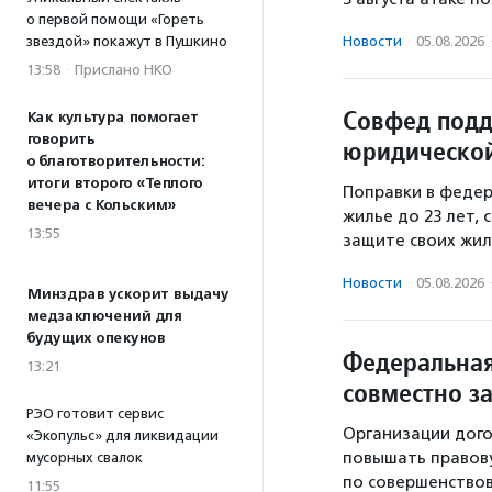
о первой помощи «Гореть
звездой» покажут в Пушкино
Новости
·
05.08.2026
13:58
·
Прислано НКО
Совфед подд
Как культура помогает
говорить
юридической
о благотворительности:
итоги второго «Теплого
Поправки в федер
вечера с Кольским»
жилье до 23 лет,
13:55
защите своих жил
Новости
·
05.08.2026
Минздрав ускорит выдачу
медзаключений для
будущих опекунов
Федеральная
13:21
совместно з
РЭО готовит сервис
Организации дого
«Экопульс» для ликвидации
повышать правову
мусорных свалок
по совершенство
11:55