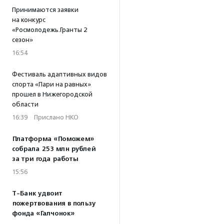
Принимаются заявки
на конкурс
«Росмолодежь.Гранты 2
сезон»
16:54
Фестиваль адаптивных видов
спорта «Пари на равных»
прошел в Нижегородской
области
16:39
·
Прислано НКО
Платформа «Поможем»
собрала 253 млн рублей
за три года работы
15:56
Т-Банк удвоит
пожертвования в пользу
фонда «Галчонок»