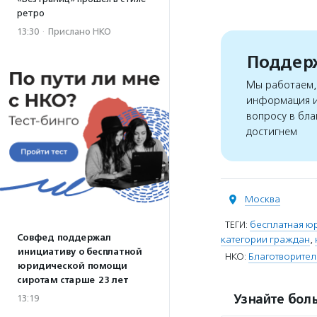
ретро
13:30
·
Прислано НКО
Поддерж
Мы работаем, 
информация и
вопросу в бла
достигнем
Москва
ТЕГИ:
бесплатная ю
Совфед поддержал
категории граждан
,
инициативу о бесплатной
НКО:
Благотворите
юридической помощи
сиротам старше 23 лет
Узнайте боль
13:19