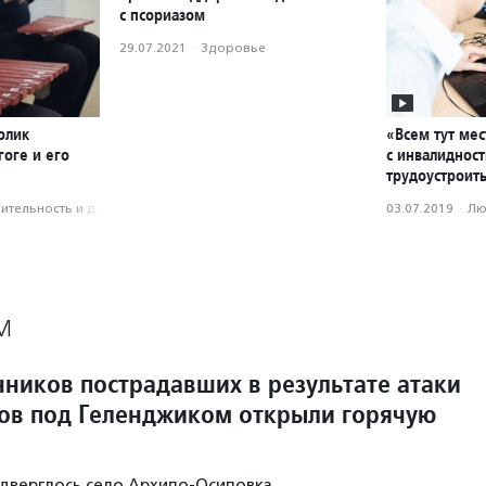
с псориазом
29.07.2021
·
Здоровье
олик
«Всем тут мес
оге и его
с инвалиднос
трудоустроить
­тель­ность и доброволь­чест­во
03.07.2019
·
Лю
М
нников пострадавших в результате атаки
ов под Геленджиком открыли горячую
одверглось село Архипо‑Осиповка.