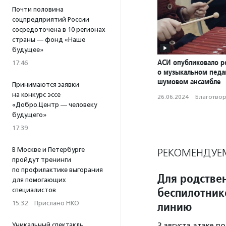
Почти половина
соцпредприятий России
сосредоточена в 10 регионах
страны — фонд «Наше
будущее»
АСИ опубликовало р
17:46
о музыкальном педаг
шумовом ансамбле
Принимаются заявки
на конкурс эссе
26.06.2024
·
Благотвори
«Добро.Центр — человеку
будущего»
17:39
В Москве и Петербурге
РЕКОМЕНДУЕ
пройдут тренинги
по профилактике выгорания
Для родстве
для помогающих
беспилотник
специалистов
линию
15:32
·
Прислано НКО
Уникальный спектакль
3 августа атаке п