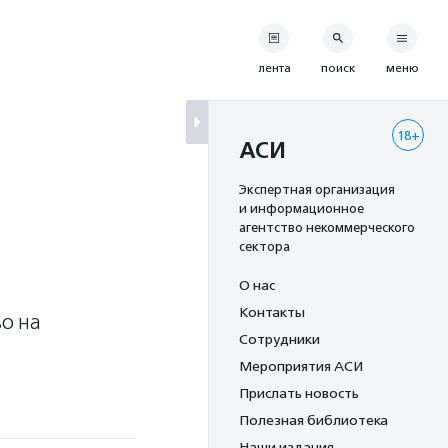
лента
поиск
меню
18+
АСИ
Экспертная организация
и информационное
агентство некоммерческого
сектора
О нас
Контакты
о на
Сотрудники
Мероприятия АСИ
Прислать новость
Полезная библиотека
Наши издания