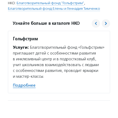
НКО:
Благотворительный фонд "Гольфстрим"
,
Благотворительный фонд Елены и Геннадия Тимченко
Узнайте больше в каталоге НКО
Гольфстрим
Благо
Тимче
Услуги:
Благотворительный фонд «Гольфстрим»
Услуг
приглашает детей с особенностями развития
семейн
в инклюзивный центр и в подростковый клуб,
которы
учит школьников взаимодействовать с людьми
года. 
с особенностями развития, проводит ярмарки
деятел
и мастер-классы.
Подро
Подробнее