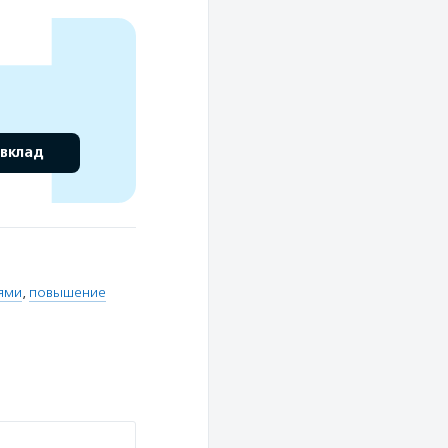
 вклад
ями
,
повышение