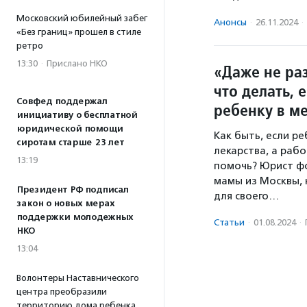
Московский юбилейный забег
Анонсы
·
26.11.2024
·
«Без границ» прошел в стиле
ретро
13:30
·
Прислано НКО
«Даже не ра
что делать, 
Совфед поддержал
ребенку в 
инициативу о бесплатной
юридической помощи
Как быть, если р
сиротам старше 23 лет
лекарства, а раб
13:19
помочь? Юрист ф
мамы из Москвы,
Президент РФ подписал
для своего…
закон о новых мерах
поддержки молодежных
Статьи
·
01.08.2024
·
НКО
13:04
Волонтеры Наставнического
центра преобразили
территорию дома ребенка