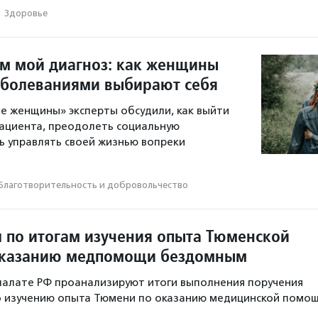
·
Здоровье
ем мой диагноз: как женщины
аболеваниями выбирают себя
е женщины» эксперты обсудили, как выйти
пациента, преодолеть социальную
ь управлять своей жизнью вопреки
Благотвори­тель­ность и доброволь­чест­во
л по итогам изучения опыта Тюменской
 оказанию медпомощи бездомным
палате РФ проанализируют итоги выполнения поручения
о изучению опыта Тюмени по оказанию медицинской помо