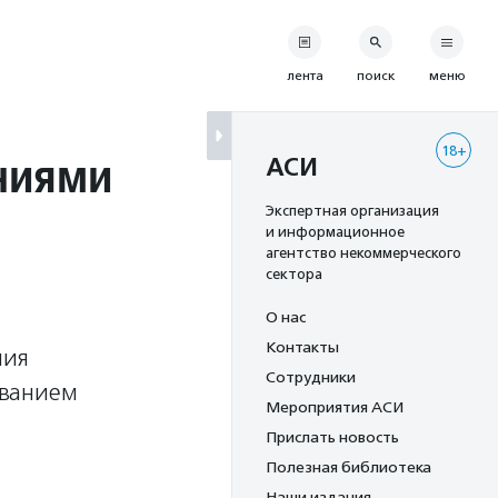
лента
поиск
меню
18+
ниями
АСИ
Экспертная организация
и информационное
агентство некоммерческого
сектора
О нас
Контакты
ния
Сотрудники
еванием
Мероприятия АСИ
Прислать новость
Полезная библиотека
Наши издания