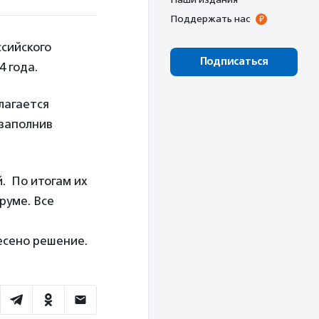
Поддержать нас
ссийского
Подписаться
 года.
лагается
заполнив
. По итогам их
руме. Все
есено решение.