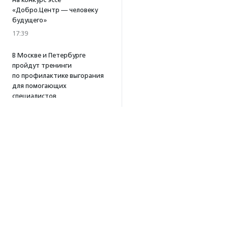
«Добро.Центр — человеку
будущего»
17:39
В Москве и Петербурге
пройдут тренинги
по профилактике выгорания
для помогающих
специалистов
15:32
·
Прислано НКО
Уникальный спектакль
о первой помощи «Гореть
звездой» покажут в Пушкино
13:58
·
Прислано НКО
Как культура помогает
говорить
о благотворительности:
итоги второго «Теплого
вечера с Кольским»