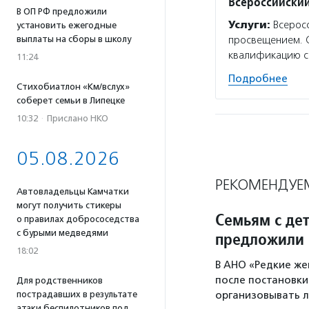
Всероссийский
В ОП РФ предложили
Услуги:
Всеросс
установить ежегодные
выплаты на сборы в школу
просвещением. С
квалификацию с
11:24
Подробнее
Стихобиатлон «Км/вслух»
соберет семьи в Липецке
10:32
·
Прислано НКО
05.08.2026
РЕКОМЕНДУЕ
Автовладельцы Камчатки
могут получить стикеры
Семьям с де
о правилах добрососедства
с бурыми медведями
предложили 
18:02
В АНО «Редкие же
после постановки
Для родственников
пострадавших в результате
организовывать л
атаки беспилотников под