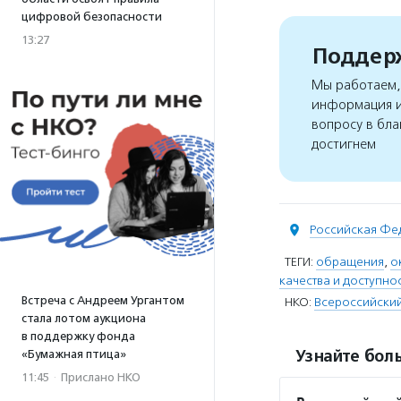
цифровой безопасности
13:27
Поддерж
Мы работаем, 
информация и
вопросу в бла
достигнем
Российская Фе
ТЕГИ:
обращения
,
о
качества и доступн
Встреча с Андреем Ургантом
НКО:
Всероссийски
стала лотом аукциона
в поддержку фонда
Узнайте боль
«Бумажная птица»
11:45
·
Прислано НКО