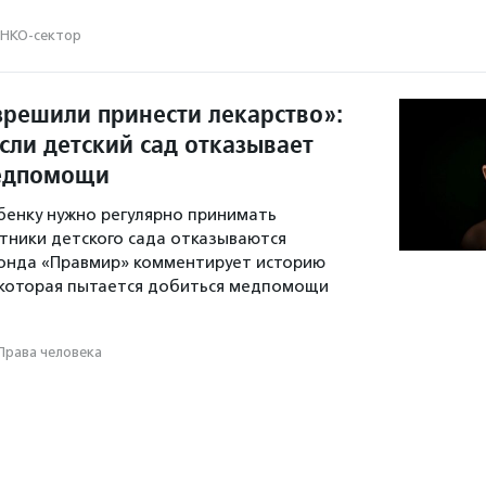
НКО-сектор
зрешили принести лекарство»:
если детский сад отказывает
медпомощи
ебенку нужно регулярно принимать
отники детского сада отказываются
онда «Правмир» комментирует историю
 которая пытается добиться медпомощи
Права человека