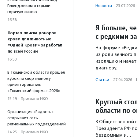
Геленджиком открыли
Новости
·
23.07.2026
горячую линию
16:58
Я больше, ч
Портал поиска доноров
с редкими з
крови для животных
«Одной Крови» заработал
На форуме «Редки
по всей России
из роли вечного 
16:53
изоляцию и начат
диагнозу.
В Тюменской области прошел
кубок по спортивному
Статьи
·
27.04.2026
·
ориентированию
«Тюменский формат-2026»
15:19
·
Прислано НКО
Круглый сто
области по
Организация «Радость»
открывает сеть
В Общественной 
региональных подразделений
Президента РФ п
14:25
·
Прислано НКО
бездомным и…