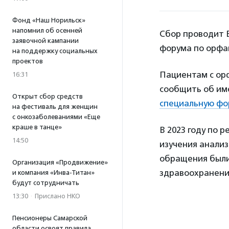
Фонд «Наш Норильск»
напомнил об осенней
Сбор проводит В
заявочной кампании
форума по орфан
на поддержку социальных
проектов
Пациентам с ор
16:31
сообщить об им
Открыт сбор средств
специальную фо
на фестиваль для женщин
с онкозаболеваниями «Еще
краше в танце»
В 2023 году по 
14:50
изучения анализ
обращения были
Организация «Продвижение»
здравоохранени
и компания «Инва-Титан»
будут сотрудничать
13:30
·
Прислано НКО
Пенсионеры Самарской
области освоят правила