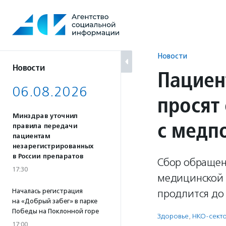
Перейти
к
содержанию
Новости
Новости
Пациен
06.08.2026
просят
Минздрав уточнил
с мед
правила передачи
пациентам
незарегистрированных
в России препаратов
Сбор обращен
17:30
медицинской 
Началась регистрация
продлится до
на «Добрый забег» в парке
Победы на Поклонной горе
Здоровье
,
НКО-сект
17:00