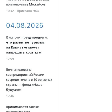
при колонии в Можайске
10:32
·
Прислано НКО
04.08.2026
Биологи предупредили,
что развитие туризма
на Камчатке может
навредить косаткам
17:59
Почти половина
соцпредприятий России
сосредоточена в 10 регионах
страны — фонд «Наше
будущее»
17:46
Принимаются заявки
на конкурс эссе