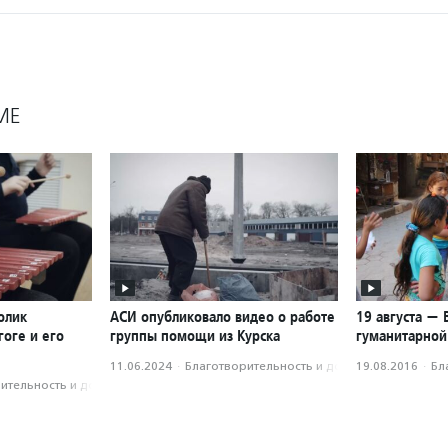
МЕ
олик
АСИ опубликовало видео о работе
19 августа —
оге и его
группы помощи из Курска
гуманитарно
11.06.2024
·
Благотвори­тель­ность и доброволь­чест­во
19.08.2016
·
Бл
­тель­ность и доброволь­чест­во