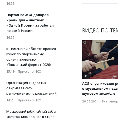
16:58
Портал поиска доноров
крови для животных
«Одной Крови» заработал
ВИДЕО ПО ТЕ
по всей России
16:53
В Тюменской области прошел
кубок по спортивному
ориентированию
«Тюменский формат-2026»
15:19
·
Прислано НКО
Организация «Радость»
АСИ опубликовало р
о музыкальном педаг
открывает сеть
шумовом ансамбле
региональных подразделений
14:25
·
Прислано НКО
26.06.2024
·
Благотвори
Московский юбилейный забег
«Без границ» прошел в стиле