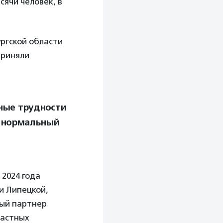
сячи человек, в
ргской области
приняли
нные трудности
в нормальный
2024 года
и Липецкой,
ный партнер
частных