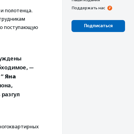
Поддержать нас
 и полотенца.
трудникам
Подписаться
сю поступающую
нуждены
обходимое, —
е”
Яна
она,
 разгул
многоквартирных