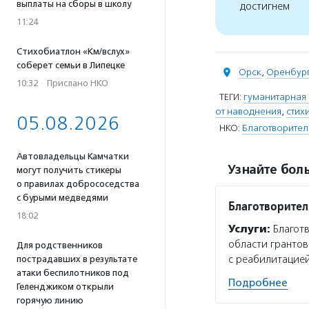
выплаты на сборы в школу
достигнем
11:24
Стихобиатлон «Км/вслух»
соберет семьи в Липецке
Орск
,
Оренбург
10:32
·
Прислано НКО
ТЕГИ:
гуманитарная
от наводнения
,
стих
05.08.2026
НКО:
Благотворите
Автовладельцы Камчатки
Узнайте боль
могут получить стикеры
о правилах добрососедства
с бурыми медведями
Благотворите
18:02
Услуги:
Благот
области грантов
Для родственников
с реабилитацией
пострадавших в результате
атаки беспилотников под
Подробнее
Геленджиком открыли
горячую линию