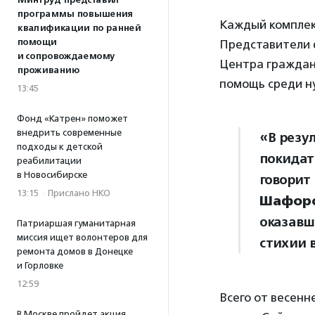
Минтруд представил
программы повышения
Каждый комплект
квалификации по ранней
помощи
Представители 
и сопровождаемому
Центра граждан
проживанию
помощь среди н
13:45
Фонд «Катрен» поможет
внедрить современные
«В резу
подходы к детской
покидат
реабилитации
в Новосибирске
говорит
13:15
·
Прислано НКО
Шафоро
оказавш
Патриаршая гуманитарная
миссия ищет волонтеров для
стихии 
ремонта домов в Донецке
и Горловке
12:59
Всего от весенн
В Москве пройдет акция