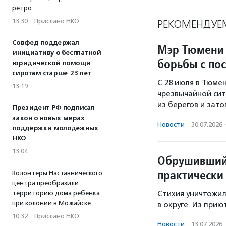
ретро
13:30
·
Прислано НКО
РЕКОМЕНДУЕ
Совфед поддержал
Мэр Тюмени 
инициативу о бесплатной
борьбы с по
юридической помощи
сиротам старше 23 лет
С 28 июля в Тюме
13:19
чрезвычайной сит
из берегов и зат
Президент РФ подписал
закон о новых мерах
Новости
·
30.07.2026
поддержки молодежных
НКО
13:04
Обрушившийс
практически
Волонтеры Наставнического
центра преобразили
территорию дома ребенка
Стихия уничтожил
при колонии в Можайске
в округе. Из прию
10:32
·
Прислано НКО
Новости
·
13.07.2026