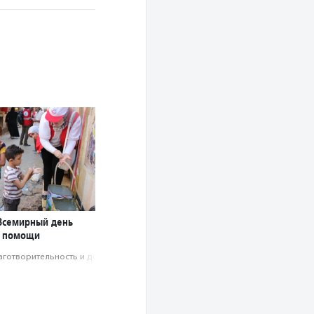
 Всемирный день
й помощи
аготвори­тель­ность и доброволь­чест­во