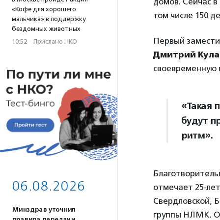
домов. Сейчас в
«Кофе для хорошего
том числе 150 д
мальчика» в поддержку
бездомных животных
Первый замести
10:52
·
Прислано НКО
Дмитрий Кула
своевременную 
«Такая 
будут п
ритм».
Благотворитель
06.08.2026
отмечает 25-ле
Свердловской, Б
Минздрав уточнил
группы НЛМК. Ор
правила передачи