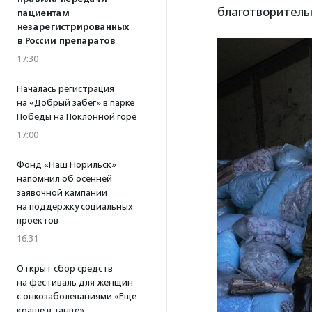
благотворитель
пациентам
незарегистрированных
в России препаратов
17:30
Началась регистрация
на «Добрый забег» в парке
Победы на Поклонной горе
17:00
Фонд «Наш Норильск»
напомнил об осенней
заявочной кампании
на поддержку социальных
проектов
16:31
Открыт сбор средств
на фестиваль для женщин
с онкозаболеваниями «Еще
краше в танце»