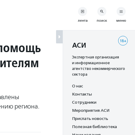
лента
поиск
меню
18+
 помощь
АСИ
жителям
Экспертная организация
и информационное
агентство некоммерческого
сектора
О нас
Контакты
авлены
Сотрудники
ению региона.
Мероприятия АСИ
Прислать новость
Полезная библиотека
Наши издания