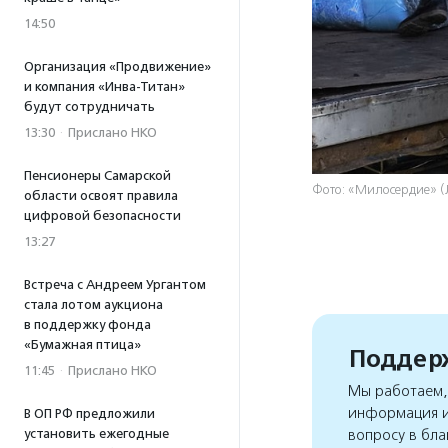
14:50
Организация «Продвижение»
и компания «Инва-Титан»
будут сотрудничать
13:30
·
Прислано НКО
Пенсионеры Самарской
Фото: «Милосердие» (
области освоят правила
цифровой безопасности
13:27
Встреча с Андреем Ургантом
стала лотом аукциона
в поддержку фонда
«Бумажная птица»
Поддерж
11:45
·
Прислано НКО
Мы работаем, 
информация и
В ОП РФ предложили
установить ежегодные
вопросу в бла