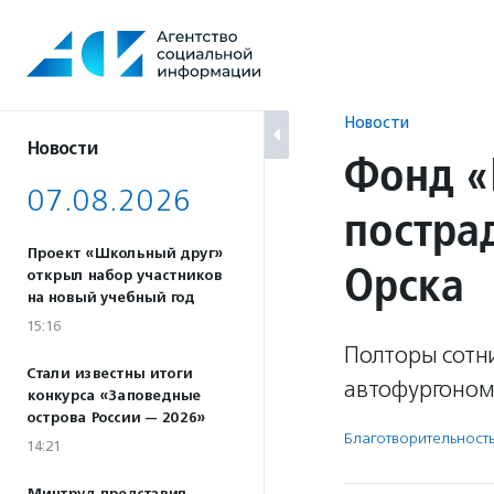
Перейти
к
содержанию
Новости
Новости
Фонд «
07.08.2026
постра
Проект «Школьный друг»
Орска
открыл набор участников
на новый учебный год
15:16
Полторы сотн
Стали известны итоги
автофургоном 
конкурса «Заповедные
острова России — 2026»
Благотвори­тель­ност
14:21