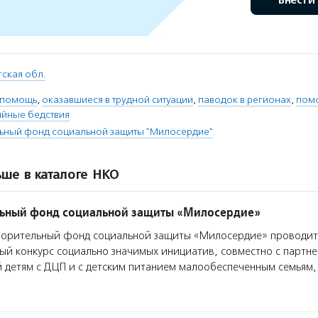
Внести
ская обл.
 помощь
,
оказавшиеся в трудной ситуации
,
паводок в регионах
,
пом
ийные бедствия
льный фонд социальной защиты "Милосердие"
ше в каталоге НКО
льный фонд социальной защиты «Милосердие»
ворительный фонд социальной защиты «Милосердие» проводит
ый конкурс социально значимых инициатив, совместно с партн
 детям с ДЦП и с детским питанием малообеспеченным семьям,