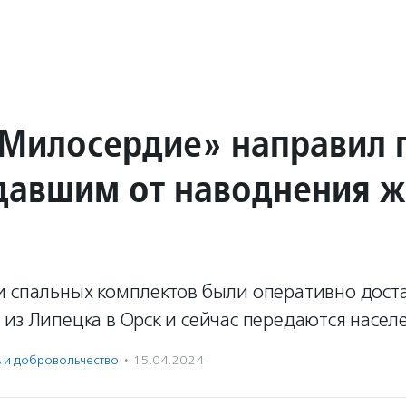
Милосердие» направил
давшим от наводнения 
и спальных комплектов были оперативно дост
из Липецка в Орск и сейчас передаются насел
ь и доброволь­чест­во
·
15.04.2024