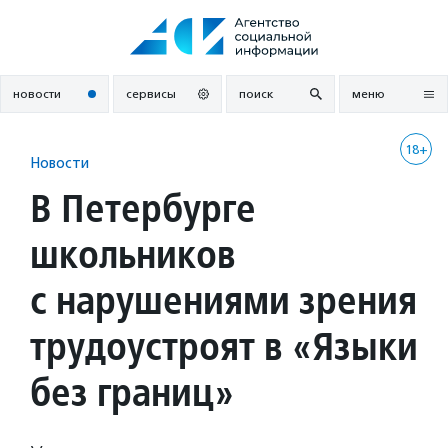
Перейти
к
содержанию
новости
сервисы
поиск
меню
18+
Новости
В Петербурге
школьников
с нарушениями зрения
трудоустроят в «Языки
без границ»