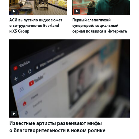
АСИ выпустило видеосюжет
Первый слепоглухой
о сотрудничестве Everland
супергерой: социальный
и X5 Group
сериал появился в Интернете
Известные артисты развеивают мифы
о благотворительности в новом ролике