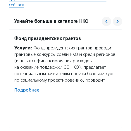
сейчас»
Узнайте больше в каталоге НКО
Фонд президентских грантов
Живи 
Услуги:
Фонд президентских грантов проводит
Услуг
грантовые конкурсы среди НКО и среди регионов
пациен
(в целях софинансирования расходов
амиотр
на оказание поддержки СО НКО), предлагает
пациен
потенциальным заявителям пройти базовый курс
консул
по социальному проектированию, проводит…
приема
Подробнее
Волон
БФ «Жи
едином
свое м
Подро