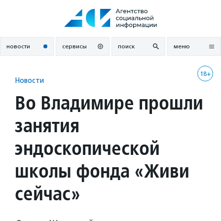
Перейти
к
содержанию
новости
сервисы
поиск
меню
18+
Новости
Во Владимире прошли
занятия
эндоскопической
школы фонда «Живи
сейчас»