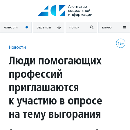
Перейти
к
содержанию
новости
сервисы
поиск
меню
18+
Новости
Люди помогающих
профессий
приглашаются
к участию в опросе
на тему выгорания