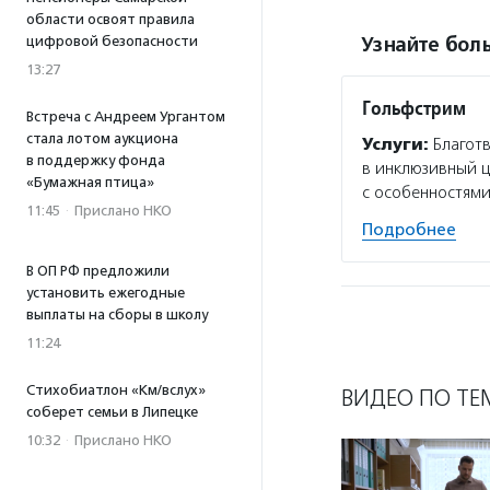
области освоят правила
цифровой безопасности
Узнайте боль
13:27
Гольфстрим
Встреча с Андреем Ургантом
стала лотом аукциона
Услуги:
Благотв
в поддержку фонда
в инклюзивный ц
«Бумажная птица»
с особенностями
11:45
·
Прислано НКО
Подробнее
В ОП РФ предложили
установить ежегодные
выплаты на сборы в школу
11:24
Стихобиатлон «Км/вслух»
ВИДЕО ПО ТЕ
соберет семьи в Липецке
10:32
·
Прислано НКО