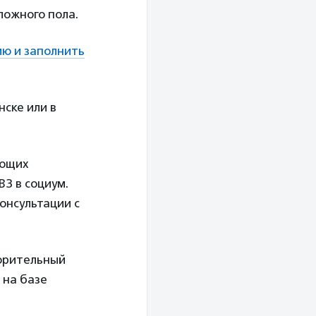
ложного пола.
ию и заполнить
ске или в
ающих
З в социум.
онсультации с
ворительный
 на базе