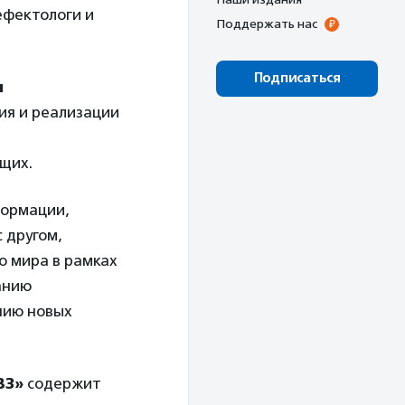
ефектологи и
Поддержать нас
Подписаться
и
ия и реализации
щих.
формации,
 другом,
о мира в рамках
анию
нию новых
ВЗ»
содержит