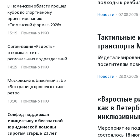
подходы к реабил
В Тюменской области прошел
кубок по спортивному
Новости
·
07.08.2026
ориентированию
«Тюменский формат-2026»
15:19
·
Прислано НКО
Тактильные 
транспорта 
Организация «Радость»
открывает сеть
69 детализирован
региональных подразделений
посетителям позн
14:25
·
Прислано НКО
Новости
·
28.07.2026
Московский юбилейный забег
«Без границ» прошел в стиле
ретро
«Взрослые ри
13:30
·
Прислано НКО
как в Петер
инклюзивный
Совфед поддержал
инициативу о бесплатной
юридической помощи
Мероприятие под
сиротам старше 23 лет
состоялось 18 ию