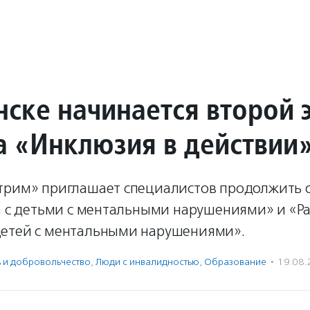
нске начинается второй 
а «Инклюзия в действии
трим» приглашает специалистов продолжить 
а с детьми с ментальными нарушениями» и «Ра
етей с ментальными нарушениями».
ь и доброволь­чест­во
,
Люди с инвалидностью
,
Образование
·
19.08.