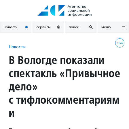
Перейти
к
содержанию
новости
сервисы
поиск
меню
18+
Новости
В Вологде показали
спектакль «Привычное
дело»
с тифлокомментариям
и