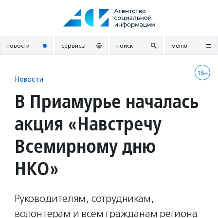
Перейти
к
содержанию
новости
сервисы
поиск
меню
18+
Новости
В Приамурье началась
акция «Навстречу
Всемирному дню
НКО»
Руководителям, сотрудникам,
волонтерам и всем гражданам региона