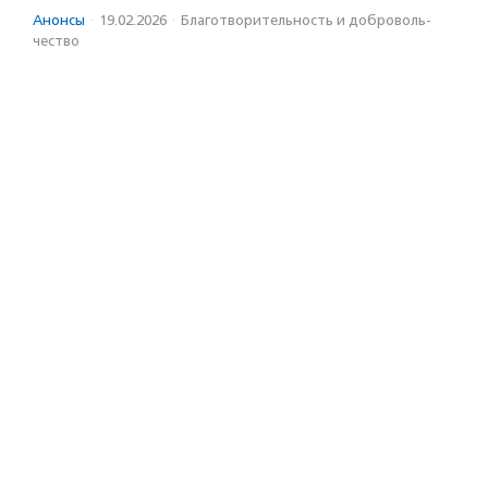
Анонсы
·
19.02.2026
·
Благотвори­тель­ность и доброволь­
чест­во