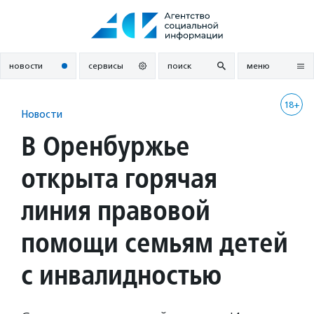
Перейти
к
содержанию
новости
сервисы
поиск
меню
18+
Новости
В Оренбуржье
открыта горячая
линия правовой
помощи семьям детей
с инвалидностью