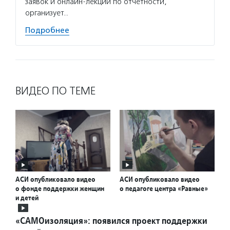
заявок и онлайн-лекции по отчетности,
по соц
организует…
Подро
Подробнее
ВИДЕО ПО ТЕМЕ
АСИ опубликовало видео
АСИ опубликовало видео
о фонде поддержки женщин
о педагоге центра «Равные»
и детей
«САМОизоляция»: появился проект поддержки