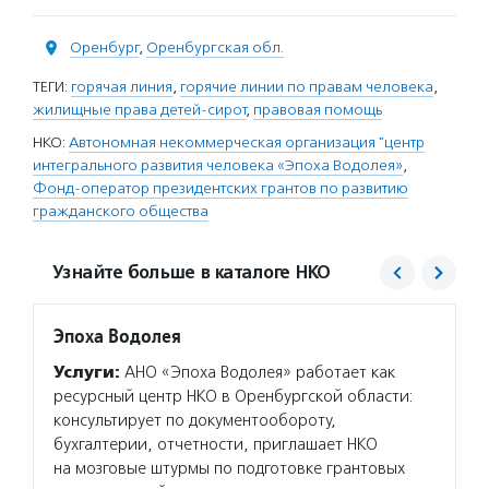
Оренбург
,
Оренбургская обл.
ТЕГИ:
горячая линия
,
горячие линии по правам человека
,
жилищные права детей-сирот
,
правовая помощь
НКО:
Автономная некоммерческая организация "центр
интегрального развития человека «Эпоха Водолея»
,
Фонд-оператор президентских грантов по развитию
гражданского общества
Узнайте больше в каталоге НКО
Эпоха Водолея
Фонд 
Услуги:
АНО «Эпоха Водолея» работает как
Услуг
ресурсный центр НКО в Оренбургской области:
гранто
консультирует по документообороту,
(в цел
бухгалтерии, отчетности, приглашает НКО
на ока
на мозговые штурмы по подготовке грантовых
потенц