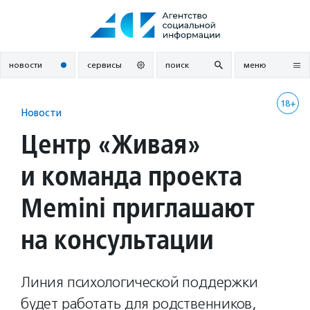
Перейти
к
содержанию
новости
сервисы
поиск
меню
18+
Новости
Центр «Живая»
и команда проекта
Memini приглашают
на консультации
Линия психологической поддержки
будет работать для родственников,