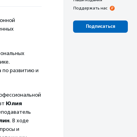
Поддержать нас
ионной
Подписаться
енных
иональных
ике.
 по развитию и
рофессиональной
евт
Юлия
реподаватель
лин
. В ходе
просы и