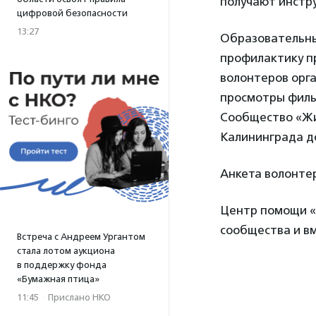
получают инстру
цифровой безопасности
13:27
Образовательны
профилактику пр
волонтеров орга
просмотры филь
Сообщество «Жи
Калининграда д
Анкета волонте
Центр помощи «
сообщества и в
Встреча с Андреем Ургантом
стала лотом аукциона
в поддержку фонда
«Бумажная птица»
11:45
·
Прислано НКО