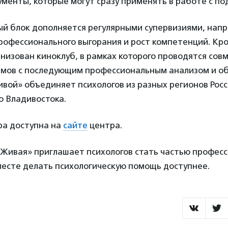
менты, которые могут сразу применять в работе с п
й блок дополняется регулярными супервизиями, нап
офессионального выгорания и рост компетенций. Кро
низован киноклуб, в рамках которого проводятся сов
мов с последующим профессиональным анализом и о
вой» объединяет психологов из разных регионов Росс
о Владивостока.
ра доступна на
сайте
центра.
Живая» приглашает психологов стать частью профес
месте делать психологическую помощь доступнее.