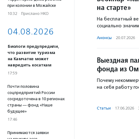
на старте»
при колонии в Можайске
10:32
·
Прислано НКО
На бесплатный ве
социально значим
04.08.2026
Анонсы
·
20.07.2026
·
Биологи предупредили,
что развитие туризма
Выездная па
на Камчатке может
навредить косаткам
фонда из Ом
17:59
Почему некоммерч
Почти половина
на себя работу го
соцпредприятий России
сосредоточена в 10 регионах
страны — фонд «Наше
Статьи
·
17.06.2026
·
будущее»
17:46
Принимаются заявки
на конкурс эссе