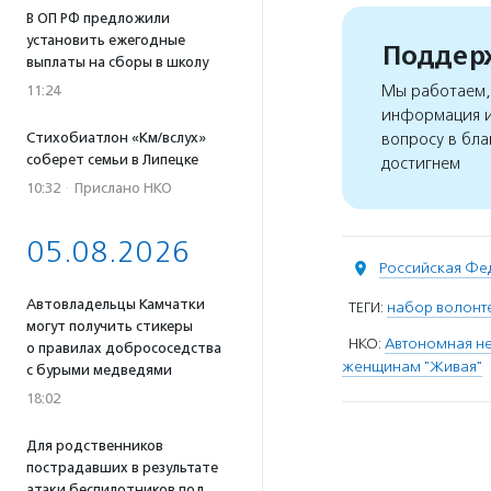
В ОП РФ предложили
установить ежегодные
Поддерж
выплаты на сборы в школу
Мы работаем, 
11:24
информация и
Стихобиатлон «Км/вслух»
вопросу в бла
соберет семьи в Липецке
достигнем
10:32
·
Прислано НКО
05.08.2026
Российская Фе
Автовладельцы Камчатки
ТЕГИ:
набор волонт
могут получить стикеры
НКО:
Автономная н
о правилах добрососедства
женщинам "Живая"
с бурыми медведями
18:02
Для родственников
пострадавших в результате
атаки беспилотников под