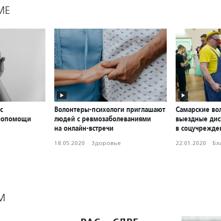
МЕ
с
Волонтеры-психологи приглашают
Самарские во
амопомощи
людей с ревмозаболеваниями
выездные дис
на онлайн-встречи
в соцучрежде
18.05.2020
·
Здоровье
22.01.2020
·
Бл
М