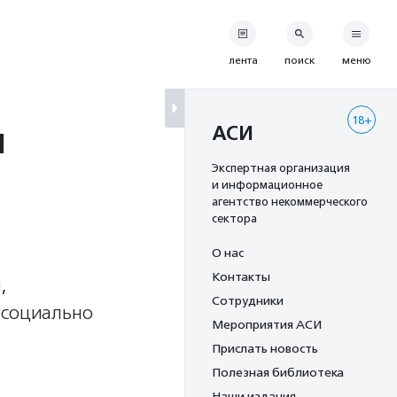
лента
поиск
меню
18+
и
АСИ
Экспертная организация
и информационное
агентство некоммерческого
сектора
О нас
Контакты
,
Сотрудники
 социально
Мероприятия АСИ
Прислать новость
Полезная библиотека
Наши издания