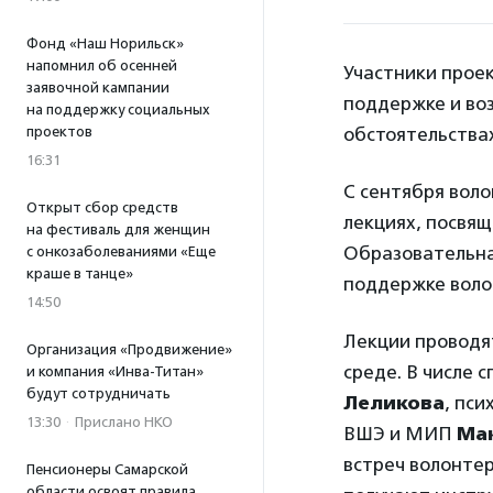
Фонд «Наш Норильск»
напомнил об осенней
Участники проек
заявочной кампании
поддержке и во
на поддержку социальных
проектов
обстоятельствах
16:31
С сентября вол
Открыт сбор средств
лекциях, посвящ
на фестиваль для женщин
Образовательна
с онкозаболеваниями «Еще
краше в танце»
поддержке воло
14:50
Лекции проводя
Организация «Продвижение»
среде. В числе 
и компания «Инва-Титан»
будут сотрудничать
Леликова
, пси
13:30
·
Прислано НКО
ВШЭ и МИП
Ма
встреч волонте
Пенсионеры Самарской
области освоят правила