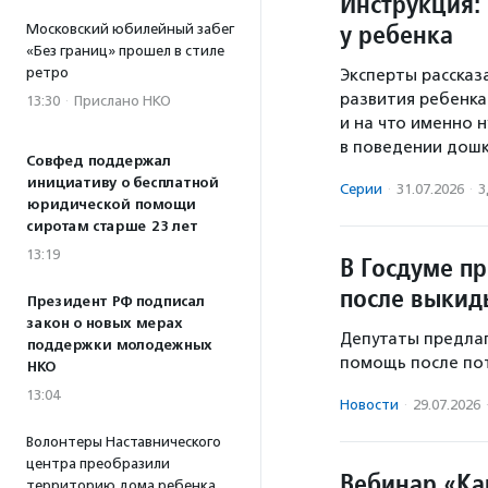
Инструкция: 
у ребенка
Московский юбилейный забег
«Без границ» прошел в стиле
ретро
Эксперты рассказ
развития ребенка
13:30
·
Прислано НКО
и на что именно
в поведении дошк
Совфед поддержал
инициативу о бесплатной
Серии
·
31.07.2026
·
З
юридической помощи
сиротам старше 23 лет
13:19
В Госдуме п
после выки
Президент РФ подписал
закон о новых мерах
Депутаты предла
поддержки молодежных
помощь после по
НКО
13:04
Новости
·
29.07.2026
Волонтеры Наставнического
центра преобразили
Вебинар «Ка
территорию дома ребенка