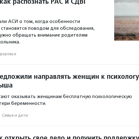
как распознать РАС и СДВГ
али АСИ о том, когда особенности
 становятся поводом для обследования,
 нужно обращать внимание родителям
ольника.
доровье
редложили направлять женщин к психологу
дыша
гают оказывать женщинам бесплатную психологическую
тери беременности.
·
Семья и дети
к открыть свое дело и получить поддержк