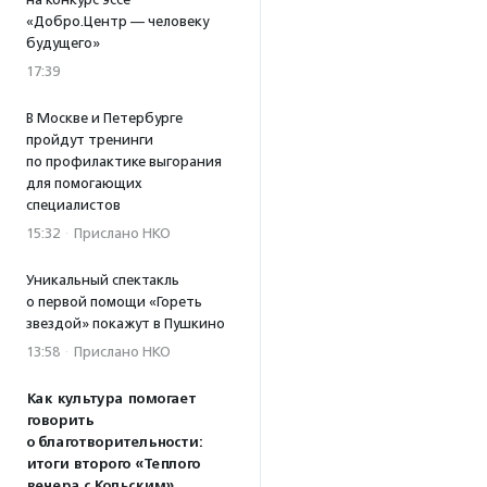
«Добро.Центр — человеку
будущего»
17:39
В Москве и Петербурге
пройдут тренинги
по профилактике выгорания
для помогающих
специалистов
15:32
·
Прислано НКО
Уникальный спектакль
о первой помощи «Гореть
звездой» покажут в Пушкино
13:58
·
Прислано НКО
Как культура помогает
говорить
о благотворительности:
итоги второго «Теплого
вечера с Кольским»