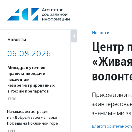
Перейти
к
содержанию
Новости
Новости
Центр 
06.08.2026
«Живая
Минздрав уточнил
волонт
правила передачи
пациентам
незарегистрированных
в России препаратов
Присоединить
17:30
заинтересова
Началась регистрация
значимыми за
на «Добрый забег» в парке
Победы на Поклонной горе
Благотвори­тель­ност
17:00