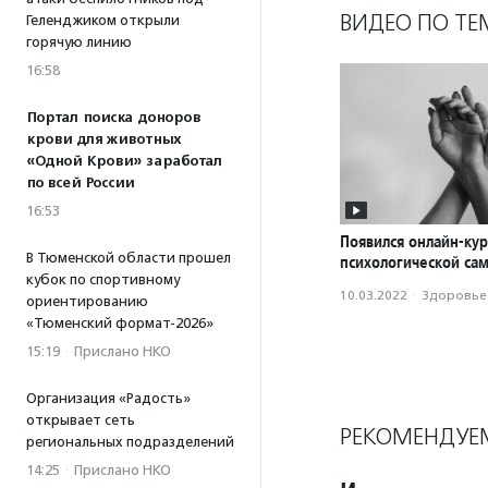
ВИДЕО ПО ТЕ
Геленджиком открыли
горячую линию
16:58
Портал поиска доноров
крови для животных
«Одной Крови» заработал
по всей России
16:53
Появился онлайн-кур
В Тюменской области прошел
психологической с
кубок по спортивному
10.03.2022
·
Здоровье
ориентированию
«Тюменский формат-2026»
15:19
·
Прислано НКО
Организация «Радость»
открывает сеть
РЕКОМЕНДУЕ
региональных подразделений
14:25
·
Прислано НКО