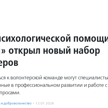
психологической помощ
» открыл новый набор
еров
ся к волонтерской команде могут специалисты
нные в профессиональном развитии и работе с
просами.
ь и доброволь­чест­во
·
12.01.2026