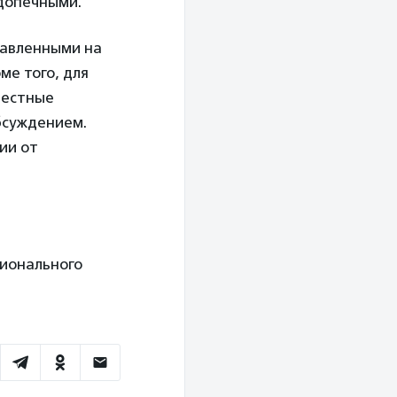
одопечными.
равленными на
ме того, для
местные
бсуждением.
ии от
сионального