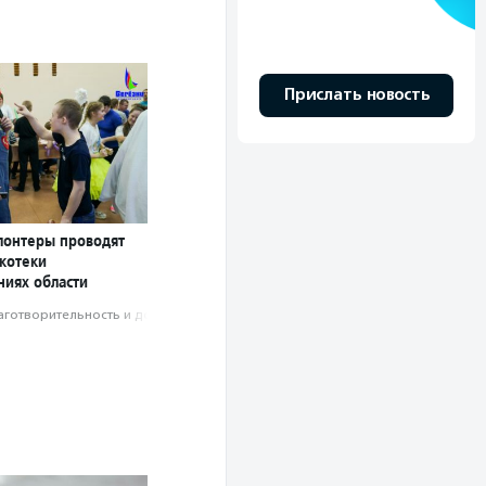
Прислать новость
лонтеры проводят
котеки
ниях области
аготвори­тель­ность и доброволь­чест­во