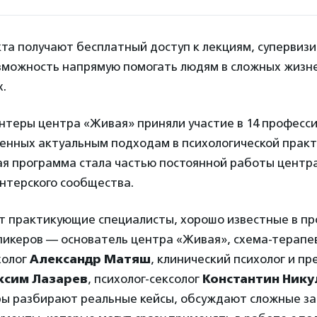
та получают бесплатный доступ к лекциям, супервиз
зможность напрямую помогать людям в сложных жизн
.
онтеры центра «Живая» приняли участие в 14 професс
енных актуальным подходам в психологической практ
я программа стала частью постоянной работы центра
нтерского сообщества.
т практикующие специалисты, хорошо известные в п
спикеров — основатель центра «Живая», схема-терап
холог
Александр Матяш
, клинический психолог и п
ксим Лазарев
, психолог-сексолог
Константин Нику
ры разбирают реальные кейсы, обсуждают сложные за