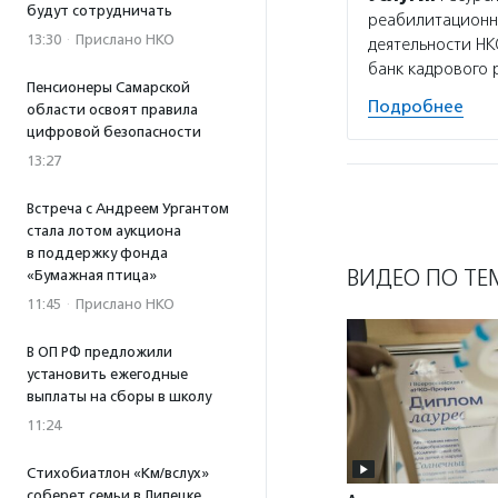
будут сотрудничать
реабилитационно
13:30
·
Прислано НКО
деятельности НК
банк кадрового 
Пенсионеры Самарской
Подробнее
области освоят правила
цифровой безопасности
13:27
Встреча с Андреем Ургантом
стала лотом аукциона
в поддержку фонда
ВИДЕО ПО ТЕ
«Бумажная птица»
11:45
·
Прислано НКО
В ОП РФ предложили
установить ежегодные
выплаты на сборы в школу
11:24
Стихобиатлон «Км/вслух»
соберет семьи в Липецке