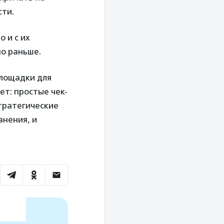
сти.
 и с их
о раньше.
площадки для
ет: простые чек-
тратегические
анения, и