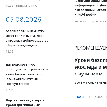
Агентство социально
информации опубли
10:32
·
Прислано НКО
с церемонии награ
«НКО-Профи»
05.08.2026
26.06.2026
·
Гранты и 
Автовладельцы Камчатки
могут получить стикеры
о правилах добрососедства
с бурыми медведями
РЕКОМЕНДУЕ
18:02
Уроки безопа
Для родственников
экоследа и 
пострадавших в результате
с аутизмом 
атаки беспилотников под
Геленджиком открыли
Восемь социальны
горячую линию
16:58
Статьи
·
31.07.2026
·
Портал поиска доноров
крови для животных