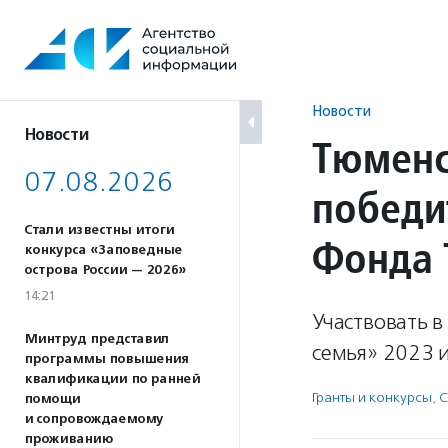
Перейти
к
содержанию
Новости
Новости
Тюменс
07.08.2026
победи
Стали известны итоги
Фонда 
конкурса «Заповедные
острова России — 2026»
14:21
Участвовать в
Минтруд представил
семья» 2023 и
программы повышения
квалификации по ранней
Гранты и конкурсы
,
С
помощи
и сопровождаемому
проживанию