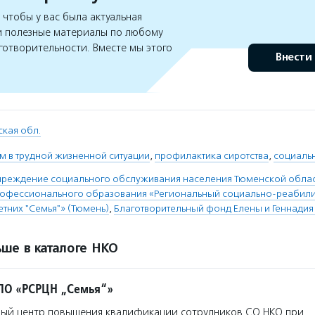
чтобы у вас была актуальная
 полезные материалы по любому
готворительности. Вместе мы этого
Внести
кая обл.
м в трудной жизненной ситуации
,
профилактика сиротства
,
социаль
чреждение социального обслуживания населения Тюменской облас
рофессионального образования «Региональный социально-реабил
тних "Семья"» (Тюмень)
,
Благотворительный фонд Елены и Геннадия
ше в каталоге НКО
ПО «РСРЦН „Семья“»
ый центр повышения квалификации сотрудников СО НКО при