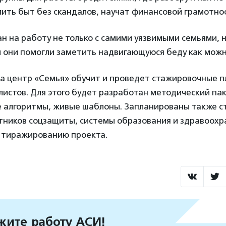
лить быт без скандалов, научат финансовой грамотно
н на работу не только с самими уязвимыми семьями, но
ы они помогли заметить надвигающуюся беду как можн
та центр «Семья» обучит и проведет стажировочные 
истов. Для этого будет разработан методический пак
е алгоритмы, живые шаблоны. Запланированы также с
тников соцзащиты, системы образования и здравоохр
 тиражированию проекта.
ите работу АСИ!