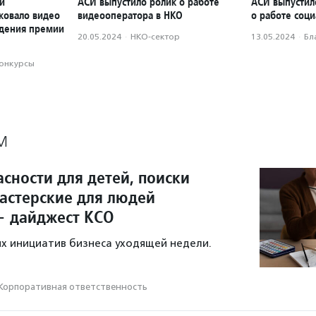
й
АСИ выпустило ролик о работе
АСИ выпустил
ковало видео
видеооператора в НКО
о работе соци
ждения премии
20.05.2024
·
НКО-сектор
13.05.2024
·
Бл
конкурсы
М
сности для детей, поиски
мастерские для людей
— дайджест КСО
х инициатив бизнеса уходящей недели.
Корпоративная ответственность