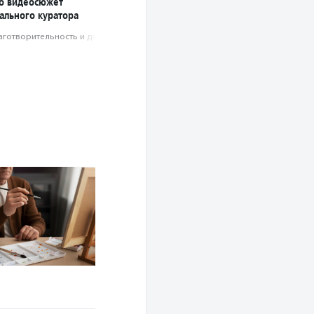
о видеосюжет
ального куратора
аготвори­тель­ность и доброволь­чест­во