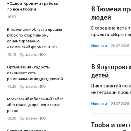
«Одной Крови» заработал
В Тюмени пр
по всей России
людей
16:53
В середине лета 
В Тюменской области прошел
проекта «Игры па
кубок по спортивному
ориентированию
Новости
·
28.07.2026
«Тюменский формат-2026»
15:19
·
Прислано НКО
В Ялуторовс
Организация «Радость»
детей
открывает сеть
региональных подразделений
Цикл занятий по 
14:25
·
Прислано НКО
интеграции прошл
Московский юбилейный забег
Новости
·
24.07.2026
«Без границ» прошел в стиле
ретро
13:30
·
Прислано НКО
Tooba и шес