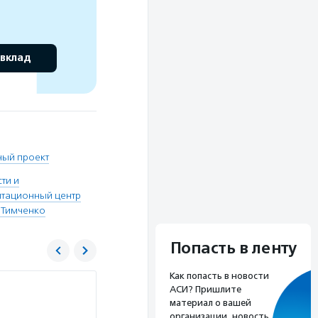
 вклад
ный проект
ти и
итационный центр
 Тимченко
Попасть в ленту
Как попасть в новости
Благотворительный фонд Елены и Геннад
АСИ? Пришлите
материал о вашей
Услуги:
Фонд Тимченко — один из крупнейших
организации, новость,