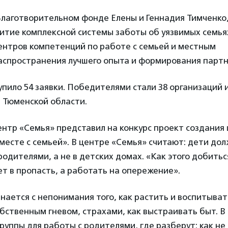
Благотворительном фонде Елены и Геннадия Тимченко,
итие комплексной системы заботы об уязвимых семья
ентров компетенций по работе с семьей и местным
аспространения лучшего опыта и формирования партн
упило 54 заявки. Победителями стали 38 организаций и
з Тюменской области.
нтр «Семья» представил на конкурс проект создания
есте с семьей». В центре «Семья» считают: дети дол
родителями, а не в детских домах. «Как этого добитьс
ет в пропасть, а работать на опережение».
нается с непонимания того, как растить и воспитыват
обственным гневом, страхами, как выстраивать быт. В
уппы для работы с родителями, где разберут: как не