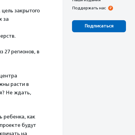
Поддержать нас
 цель закрытого
х за
Подписаться
ерств.
з 27 регионов, в
 центра
жны расти в
я? Не ждать,
ь ребенка, как
 проекте будут
 кричать на