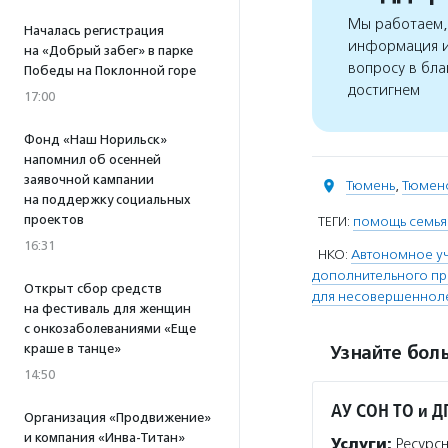
Мы работаем, 
Началась регистрация
информация и
на «Добрый забег» в парке
вопросу в бла
Победы на Поклонной горе
достигнем
17:00
Фонд «Наш Норильск»
напомнил об осенней
заявочной кампании
Тюмень
,
Тюменс
на поддержку социальных
проектов
ТЕГИ:
помощь семья
16:31
НКО:
Автономное у
дополнительного п
Открыт сбор средств
для несовершенноле
на фестиваль для женщин
с онкозаболеваниями «Еще
краше в танце»
Узнайте боль
14:50
АУ СОН ТО и Д
Организация «Продвижение»
и компания «Инва-Титан»
Услуги:
Ресурсн