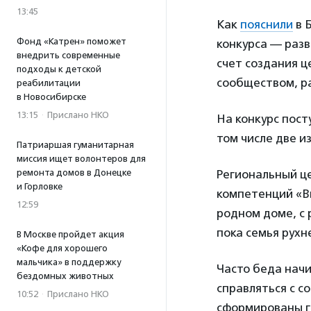
13:45
Как
пояснили
в 
Фонд «Катрен» поможет
конкурса — разв
внедрить современные
счет создания ц
подходы к детской
сообществом, р
реабилитации
в Новосибирске
13:15
·
Прислано НКО
На конкурс пост
том числе две и
Патриаршая гуманитарная
миссия ищет волонтеров для
ремонта домов в Донецке
Региональный це
и Горловке
компетенций «Вм
12:59
родном доме, с 
пока семья рухн
В Москве пройдет акция
«Кофе для хорошего
мальчика» в поддержку
Часто беда начи
бездомных животных
справляться с с
10:52
·
Прислано НКО
сформированы гр