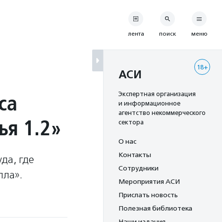
лента
поиск
меню
18+
АСИ
са
Экспертная организация
и информационное
агентство некоммерческого
ья 1.2»
сектора
О нас
Контакты
да, где
Сотрудники
пла».
Мероприятия АСИ
Прислать новость
Полезная библиотека
Наши издания