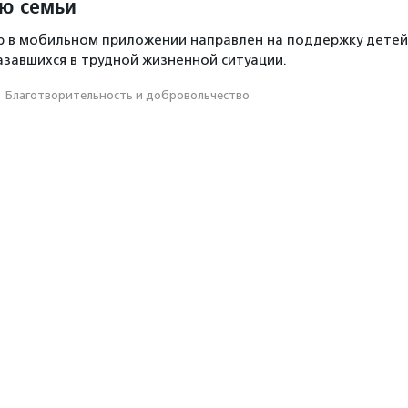
ю семьи
р в мобильном приложении направлен на поддержку детей
казавшихся в трудной жизненной ситуации.
·
Благотвори­тель­ность и доброволь­чест­во