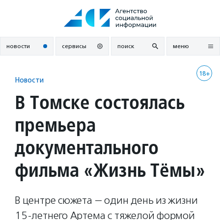
Перейти
к
содержанию
новости
сервисы
поиск
меню
18+
Новости
В Томске состоялась
премьера
документального
фильма «Жизнь Тёмы»
В центре сюжета — один день из жизни
15-летнего Артема с тяжелой формой