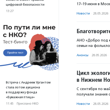
17–19 июня в Мос
цифровой безопасности
13:27
Новости
·
28.05.2026
Благотворит
АНО «Добро под к
семьи на фолькло
Анонсы
·
28.05.2026
·
Цикл эколог
в Нижнем Но
Встреча с Андреем Ургантом
стала лотом аукциона
С сентября по май
в поддержку фонда
получали знания 
«Бумажная птица»
11:45
·
Прислано НКО
Новости
·
28.05.2026