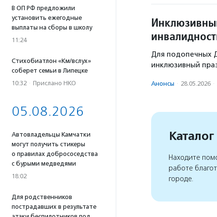
В ОП РФ предложили
установить ежегодные
Инклюзивный
выплаты на сборы в школу
инвалидност
11:24
Для подопечных 
Стихобиатлон «Км/вслух»
инклюзивный пра
соберет семьи в Липецке
10:32
·
Прислано НКО
Анонсы
·
28.05.2026
·
05.08.2026
Каталог
Автовладельцы Камчатки
могут получить стикеры
о правилах добрососедства
Находите помо
с бурыми медведями
работе благо
18:02
городе.
Для родственников
пострадавших в результате
атаки беспилотников под