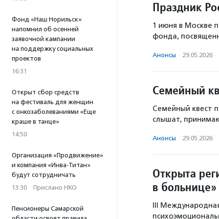
Праздник Ро
Фонд «Наш Норильск»
1 июня в Москве 
напомнил об осенней
фонда, посвящен
заявочной кампании
на поддержку социальных
Анонсы
·
29.05.2026
·
проектов
16:31
Семейный кв
Открыт сбор средств
на фестиваль для женщин
Семейный квест п
с онкозаболеваниями «Еще
слышат, принима
краше в танце»
14:50
Анонсы
·
29.05.2026
·
Организация «Продвижение»
и компания «Инва-Титан»
Открыта рег
будут сотрудничать
в больнице»
13:30
·
Прислано НКО
III Международна
Пенсионеры Самарской
психоэмоциональ
области освоят правила