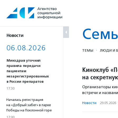
Перейти
к
содержанию
Семь
Новости
06.08.2026
·
ТЕМЫ
ЛЮДИ И Б
Минздрав уточнил
правила передачи
Киноклуб «П
пациентам
на секретну
незарегистрированных
в России препаратов
Организаторы кин
17:30
встречи и назван
Началась регистрация
Новости
·
29.05.2026
на «Добрый забег» в парке
Победы на Поклонной горе
17:00