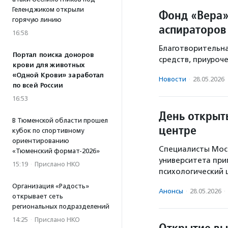
Геленджиком открыли
Фонд «Вера»
горячую линию
аспираторов
16:58
Благотворительная
Портал поиска доноров
средств, приуроч
крови для животных
«Одной Крови» заработал
Новости
·
28.05.2026
по всей России
16:53
День открыт
В Тюменской области прошел
центре
кубок по спортивному
ориентированию
Специалисты Моск
«Тюменский формат-2026»
университета при
15:19
·
Прислано НКО
психологический 
Организация «Радость»
Анонсы
·
28.05.2026
·
открывает сеть
региональных подразделений
14:25
·
Прислано НКО
Открытие вы