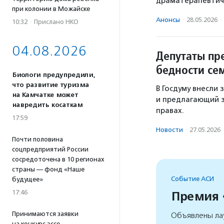
драматерапевтиче
при колонии в Можайске
Анонсы
·
28.05.2026
·
10:32
·
Прислано НКО
04.08.2026
Депутаты пр
бедности се
Биологи предупредили,
что развитие туризма
В Госдуму внесли
на Камчатке может
и предлагающий з
навредить косаткам
правах.
17:59
Новости
·
27.05.2026
Почти половина
соцпредприятий России
сосредоточена в 10 регионах
страны — фонд «Наше
Событие АСИ
будущее»
17:46
Премия
Принимаются заявки
Объявлены ла
на конкурс эссе