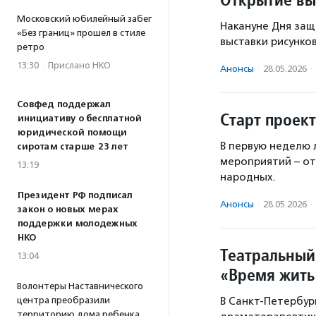
Московский юбилейный забег
Накануне Дня за
«Без границ» прошел в стиле
выставки рисунко
ретро
13:30
·
Прислано НКО
Анонсы
·
28.05.2026
·
Совфед поддержал
Старт проект
инициативу о бесплатной
юридической помощи
В первую неделю 
сиротам старше 23 лет
мероприятий – от
13:19
народных.
Президент РФ подписал
Анонсы
·
28.05.2026
·
закон о новых мерах
поддержки молодежных
НКО
Театральный
13:04
«Время жить
Волонтеры Наставнического
центра преобразили
В Санкт-Петербур
территорию дома ребенка