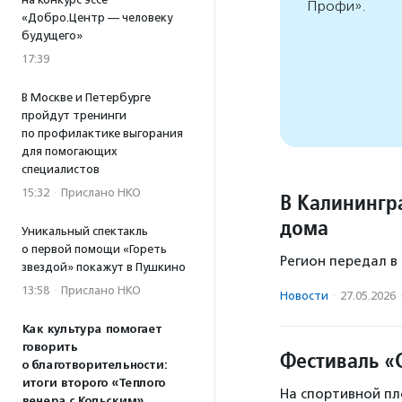
Профи».
«Добро.Центр — человеку
будущего»
17:39
В Москве и Петербурге
пройдут тренинги
по профилактике выгорания
для помогающих
специалистов
15:32
·
Прислано НКО
В Калинингра
дома
Уникальный спектакль
о первой помощи «Гореть
Регион передал в
звездой» покажут в Пушкино
13:58
·
Прислано НКО
Новости
·
27.05.2026
Как культура помогает
говорить
Фестиваль «
о благотворительности:
итоги второго «Теплого
На спортивной пл
вечера с Кольским»