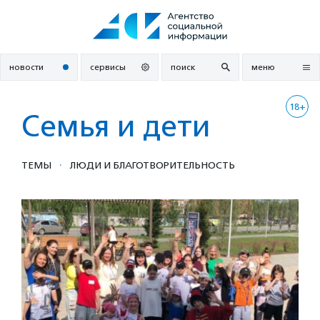
Перейти
к
содержанию
новости
сервисы
поиск
меню
18+
Семья и дети
·
ТЕМЫ
ЛЮДИ И БЛАГОТВОРИ­ТЕЛЬ­НОСТЬ