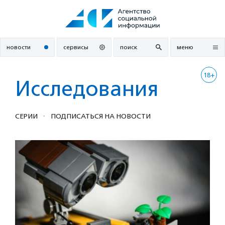
Перейти
к
содержанию
новости
сервисы
поиск
меню
18+
Исследования
·
СЕРИИ
ПОДПИСАТЬСЯ НА НОВОСТИ