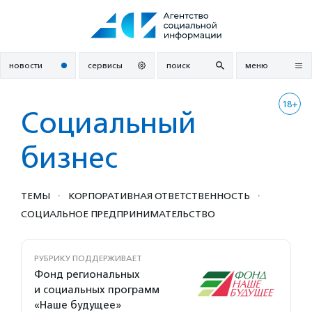
Перейти
к
содержанию
новости
сервисы
поиск
меню
18+
Социальный
бизнес
·
·
ТЕМЫ
КОРПОРАТИВНАЯ ОТВЕТСТВЕННОСТЬ
СОЦИАЛЬНОЕ ПРЕДПРИ­НИМА­ТЕЛЬ­СТВО
РУБРИКУ ПОДДЕРЖИВАЕТ
Фонд региональных
и социальных программ
«Наше будущее»