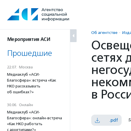
Перейти
к
содержанию
Об агентстве
Изд
Мероприятия АСИ
Освещ
Прошедшие
сетях 
негос
22.07.
·
Москва
Медиаклуб «АСИ-
неком
Благосфера»: встреча «Как
НКО рассказывать
в Росс
об ошибках?»
30.06.
·
Онлайн
Медиаклуб «АСИ-
Благосфера»: онлайн-встреча
.pdf
Г
«Как НКО работать
с архетипами?»