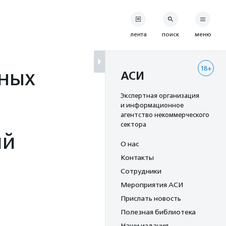
лента
поиск
меню
18+
ных
АСИ
Экспертная организация
и информационное
агентство некоммерческого
сектора
ий
О нас
Контакты
Сотрудники
Мероприятия АСИ
Прислать новость
Полезная библиотека
Наши издания