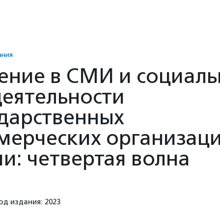
ания
ение в СМИ и социаль
деятельности
ударственных
мерческих организац
ии: четвертая волна
од издания: 2023