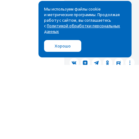
Cамые свежие новости,
лучшие материалы в вашем
Мы используем файлы cookie
и метрические программы. Продолжая
почтовом ящике
работу с сайтом, вы соглашаетесь
с
Политикой обработки персональных
данных
Подписаться
Хорошо