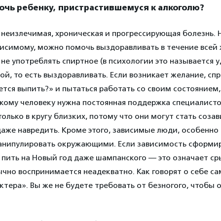
очь ребенку, пристрастившемуся к алкоголю?
неизлечимая, хроническая и прогрессирующая болезнь. Н
висимому, можно помочь выздоравливать в течение всей
 не употреблять спиртное (в психологии это называется 
ой, то есть выздоравливать. Если возникает желание, спр
ется выпить?» и пытаться работать со своим состоянием
акому человеку нужна постоянная поддержка специалист
олько в кругу близких, потому что они могут стать соз
аже навредить. Кроме этого, зависимые люди, особенно
нипулировать окружающими. Если зависимость сформир
 пить на Новый год даже шампанского — это означает ср
чно воспринимается неадекватно. Как говорят о себе с
ктера». Вы же не будете требовать от безногого, чтобы 
?