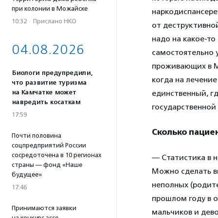
при колонии в Можайске
наркодиспансере
10:32
·
Прислано НКО
от деструктивной
надо на какое-то
04.08.2026
самостоятельно у
проживающих в М
Биологи предупредили,
когда на лечени
что развитие туризма
на Камчатке может
единственный, гд
навредить косаткам
государственной 
17:59
Сколько пацие
Почти половина
соцпредприятий России
сосредоточена в 10 регионах
— Статистика в н
страны — фонд «Наше
Можно сделать в
будущее»
неполных (родите
17:46
прошлом году в о
Принимаются заявки
мальчиков и дево
на конкурс эссе