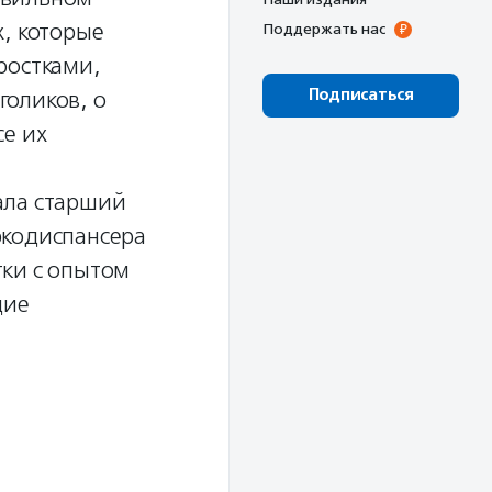
х, которые
Поддержать нас
ростками,
Подписаться
голиков, о
се их
ала старший
ркодиспансера
тки с опытом
щие