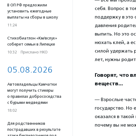
В ОП РФ предложили
себя. Вопрос в т
установить ежегодные
поддержку в это 
выплаты на сборы в школу
давления родител
11:24
выпить. Но это ос
Стихобиатлон «Км/вслух»
нюхать клей, а ес
соберет семьи в Липецке
силой удержать р
10:32
·
Прислано НКО
лет, нужны родит
05.08.2026
Говорят, что 
веществ…
Автовладельцы Камчатки
могут получить стикеры
о правилах добрососедства
— Взрослые часто
с бурыми медведями
государство. Но 
18:02
оказался в такой
Для родственников
почему вы не мо
пострадавших в результате
атаки беспилотников под