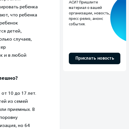
АСИ? Пришлите
лировать ребенка
материал о вашей
организации, новость,
ают, что ребенка
пресс-релиз, анонс
 ребенок
события.
ся детей,
лько случаев,
сер
к и в любой
Прислать новость
спешно?
от 10 до 17 лет.
тей из семей
или приемных. В
 поровну
изация, но 64