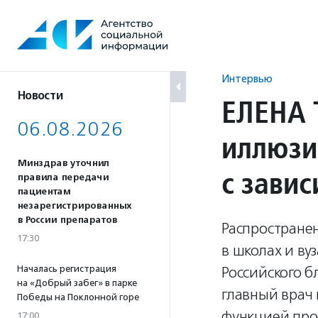
Перейти
к
содержанию
Интервью
Новости
ЕЛЕНА 
06.08.2026
иллюзи
Минздрав уточнил
с зави
правила передачи
пациентам
незарегистрированных
в России препаратов
Распростране
17:30
в школах и ву
Началась регистрация
Российского б
на «Добрый забег» в парке
главный врач 
Победы на Поклонной горе
функцией про
17:00