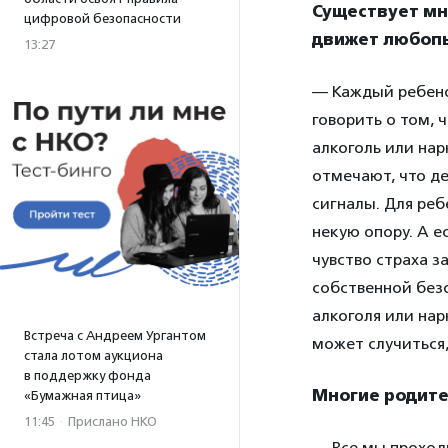
Существует мн
цифровой безопасности
движет любоп
13:27
— Каждый ребено
говорить о том, 
алкоголь или на
отмечают, что д
сигналы. Для ре
некую опору. А е
чувство страха з
собственной безо
алкоголя или нар
Встреча с Андреем Ургантом
может случиться,
стала лотом аукциона
в поддержку фонда
Многие родите
«Бумажная птица»
11:45
·
Прислано НКО
— Все мы проходи