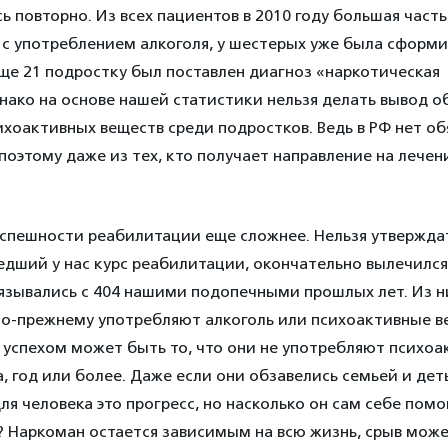
ь повторно. Из всех пациентов в 2010 году большая часть
с употреблением алкоголя, у шестерых уже была сформ
ще 21 подростку был поставлен диагноз «наркотическая
ако на основе нашей статистики нельзя делать вывод о
хоактивных веществ среди подростков. Ведь в РФ нет о
поэтому даже из тех, кто получает направление на лечен
успешности реабилитации еще сложнее. Нельзя утверждат
едший у нас курс реабилитации, окончательно вылечился
язывались с 404 нашими подопечными прошлых лет. Из н
 по-прежнему употребляют алкоголь или психоактивные в
 успехом может быть то, что они не употребляют психо
, год или более. Даже если они обзавелись семьей и деть
Для человека это прогресс, но насколько он сам себе пом
? Наркоман остается зависимым на всю жизнь, срыв може