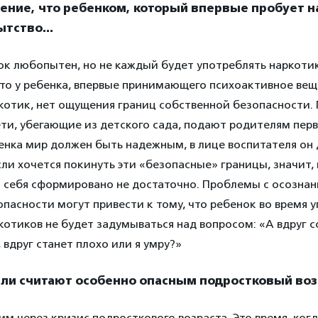
ение, что ребенком, который впервые пробует н
ытство…
к любопытен, но не каждый будет употреблять наркоти
что у ребенка, впервые принимающего психоактивное вещ
ркотик, нет ощущения границ собственной безопасности.
ети, убегающие из детского сада, подают родителям пе
бенка мир должен быть надежным, в лице воспитателя он
сли хочется покинуть эти «безопасные» границы, значит,
а себя сформировано не достаточно. Проблемы с осозна
пасности могут привести к тому, что ребенок во время 
котиков не будет задумываться над вопросом: «А вдруг с
 вдруг станет плохо или я умру?»
ли считают особенно опасным подростковый во
м через кризис подросткового возраста. Это время, ког