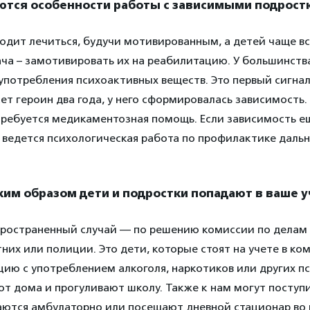
ются особенности работы с зависимыми подрост
одит лечиться, будучи мотивированным, а детей чаще вс
ача – замотивировать их на реабилитацию. У большинст
употребления психоактивных веществ. Это первый сигнал
т героин два года, у него сформировалась зависимость. 
требуется медикаментозная помощь. Если зависимость е
 ведется психологическая работа по профилактике даль
аким образом дети и подростки попадают в ваше 
ространенный случай — по решению комиссии по делам
их или полиции. Это дети, которые стоят на учете в ко
цию с употреблением алкоголя, наркотиков или других п
ют дома и прогуливают школу. Также к нам могут поступ
ются амбулаторно или посещают дневной стационар во