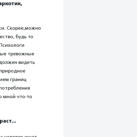
аркотик,
ки. Скорее,можно
ество, будь то
 Психологи
рвые тревожные
 должен видеть
 природное
нием границ
употребления
о мной что-то
зраст…
да человек ищет