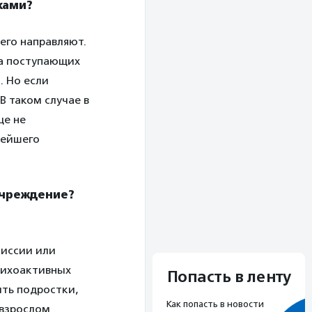
ками?
его направляют.
ва поступающих
. Но если
В таком случае в
ще не
нейшего
учреждение?
миссии или
сихоактивных
Попасть в ленту
ить подростки,
Как попасть в новости
 взрослом