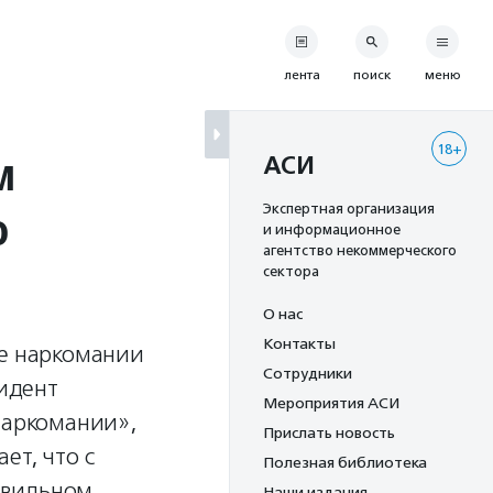
лента
поиск
меню
18+
м
АСИ
о
Экспертная организация
и информационное
агентство некоммерческого
сектора
О нас
Контакты
ке наркомании
Сотрудники
зидент
Мероприятия АСИ
наркомании»,
Прислать новость
ет, что с
Полезная библиотека
авильном
Наши издания