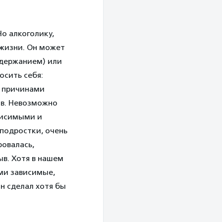
о алкоголику,
 жизни. Он может
удержанием) или
осить себя:
, причинами
ов. Невозможно
ависимыми и
 подростки, очень
овалась,
ыв. Хотя в нашем
ами зависимые,
он сделал хотя бы