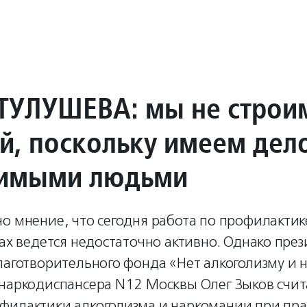
ТУЛУШЕВА: мы не строи
й, поскольку имеем дел
симыми людьми
но мнение, что сегодня работа по профилакти
зах ведется недостаточно активно. Однако пре
лаготворительного фонда «Нет алкоголизму и 
наркодиспансера N12 Москвы Олег Зыков счита
филактики алкоголизма и наркомании при пр