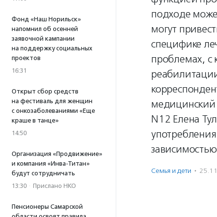
подходе может
Фонд «Наш Норильск»
могут привес
напомнил об осенней
заявочной кампании
специфике ле
на поддержку социальных
проблемах, с 
проектов
16:31
реабилитации
корреспонден
Открыт сбор средств
на фестиваль для женщин
медицинский 
с онкозаболеваниями «Еще
N12 Елена Ту
краше в танце»
употребления
14:50
зависимостью 
Организация «Продвижение»
и компания «Инва-Титан»
Семья и дети
·
25.1
будут сотрудничать
13:30
·
Прислано НКО
Пенсионеры Самарской
области освоят правила