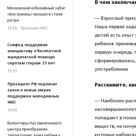
В чем заключа
Московский юбилейный забег
«Без границ» прошел в стиле
— Взрослый прих
ретро
Наша первая зад
13:30
·
Прислано НКО
детей есть опыт 
ребенок принимае
Совфед поддержал
инициативу о бесплатной
первую очередь 
юридической помощи
сформировалась,
сиротам старше 23 лет
употребления.
13:19
Президент РФ подписал
Расскажите, к
закон о новых мерах
поддержки молодежных
— Наиболее расп
НКО
несовершеннолетн
13:04
попадают в поли
Волонтеры Наставнического
веществ, не ночу
центра преобразили
которые наблюда
территорию дома ребенка