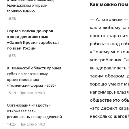
Как можно пом
Геленджиком открыли
горячую линию
16:58
— Алкоголизм — 
как и любому за
Портал поиска доноров
просто стараться
крови для животных
«Одной Крови» заработал
работать над соб
по всей России
«Почему мне хоч
16:53
употребления. Т
выздоравливать т
В Тюменской области прошел
кубок по спортивному
таким образом, д
ориентированию
хорошо умеют ма
«Тюменский формат-2026»
например, нельзя
15:19
·
Прислано НКО
обществе это обы
Организация «Радость»
«это дефект хара
открывает сеть
несколько шагов
региональных подразделений
14:25
·
Прислано НКО