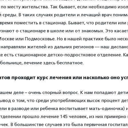
 по месту жительства. Так бывает, если необходимо изо
 среды. В таких случаях родители и лечащий врач поним
 время поместить в стационар. Бывает, что родители или
знают о стационаре в школе или от знакомых. Это касает
оскве или Подмосковье. Но в нашей практике было неско
е направляли жителей из дальних регионов — наш диспан
е есть стационарное детско-подростковое отделение. Ка
больнице, лечение здесь бесплатное.
нтов проходит курс лечения или насколько оно у
ашем деле – очень спорный вопрос. К нам попадают дети 
ывод о том, что среди употребляющих высок процент де
ли в разводе или ребенка воспитывает мать-одиночка) 
тделении прошло лечение 145 человек, из них примерно
чек. В большинстве случаев это была первичная госпитал