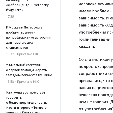
человека лечилис
«Добро.Центр — человеку
будущего»
имели проблемы 
17:39
зависимость. И е
зависимость».Одн
В Москве и Петербурге
употребления пси
пройдут тренинги
по профилактике выгорания
госпитализации, 
для помогающих
каждый.
специалистов
15:32
·
Прислано НКО
Со статистикой 
Уникальный спектакль
подросток, прош
о первой помощи «Гореть
соцработники св
звездой» покажут в Пушкино
признались, что
13:58
·
Прислано НКО
наших пациентов
Как культура помогает
вещества полгода
говорить
чем не говорит. 
о благотворительности:
итоги второго «Теплого
от употребления
вечера с Кольским»