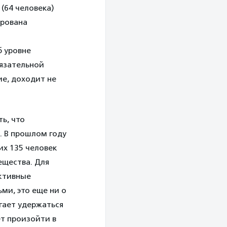
 (64 человека)
ирована
б уровне
бязательной
ие, доходит не
ь, что
. В прошлом году
их 135 человек
ещества. Для
активные
ми, это еще ни о
огает удержаться
т произойти в