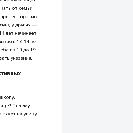
учать от семьи
 протест против
инг, у других —
 11 лет начинает
авное в 13-14 лет
ебе от 10 до 19
вать указания.
ктивных
школу,
улице? Почему
 тянет на улицу,