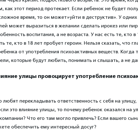
ом, как этот период протекает. Если ребенок не будет пол
сложное время, то он может»уйти в деструктив». У одних
ей может выразиться в желании сделать ирокез или пирс
обенность воспитания, а не возраста. У нас есть те, кто в
ть те, кто в 18 лет пробует героин. Нельзя сказать, что гл
ебенка от употребления психоактивных веществ. Когда т
ели, которые будут любить, понимать и слышать, а не да
влияние улицы провоцирует употребление психоа
 любят перекладывать ответственность с себя на улицу, 
если это влияние улицы, то почему ребенок оказался на 
 компании? Что его там могло привлечь? Если вашего сына
жете обеспечить ему интересный досуг?